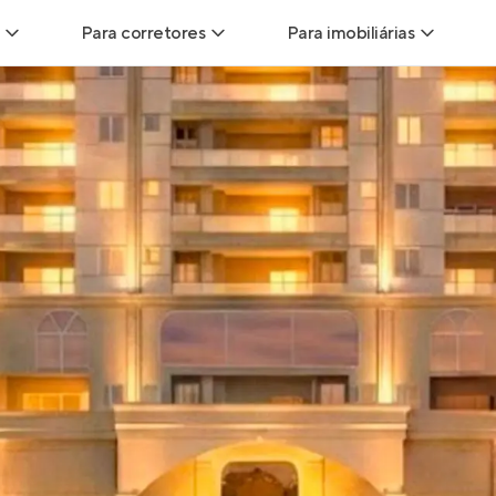
Para corretores
Para imobiliárias
Leads
Leads para Corretores
Leads para Imobiliári
sitas
Corretor+
Hub de imobiliárias
Vendas
Parcerias imobiliárias
Anunciar imóveis
trutoras
Hub de Corretores
iliárias
Perfil Verificado
veis
Anunciar imóveis