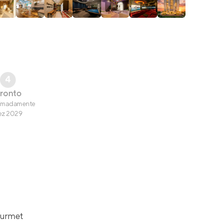
4
ronto
imadamente
ez 2029
ourmet