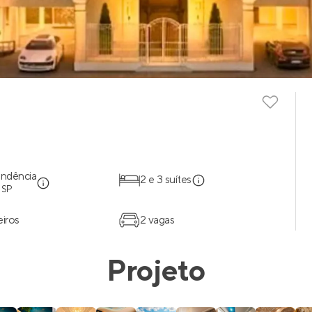
endência
2 e 3 suítes
 SP
eiros
2 vagas
Projeto