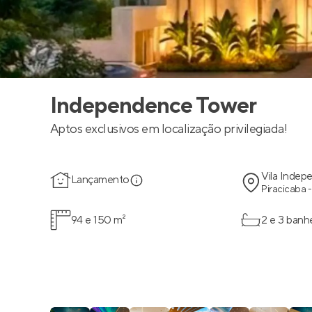
Independence Tower
Aptos exclusivos em localização privilegiada!
Vila Indep
Lançamento
Piracicaba -
94 e 150 m²
2 e 3 banh