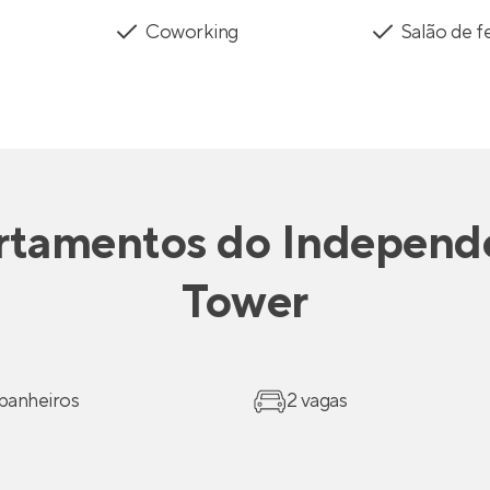
Coworking
Salão de f
rtamentos
do
Independ
Tower
 banheiros
2 vagas