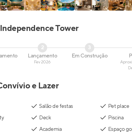
Independence Tower
2
3
çamento
Lançamento
Em Construção
P
Fev 2026
Aprox
D
Convívio e Lazer
Salão de festas
Pet place
ty
Deck
Piscina
Academia
Espaço g