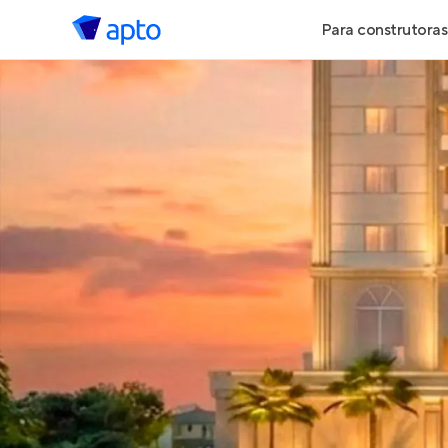
Para construtoras
Geração de 
Geração de Vi
Geração de 
Maiores Cons
Parcerias Imob
Anunciar Imó