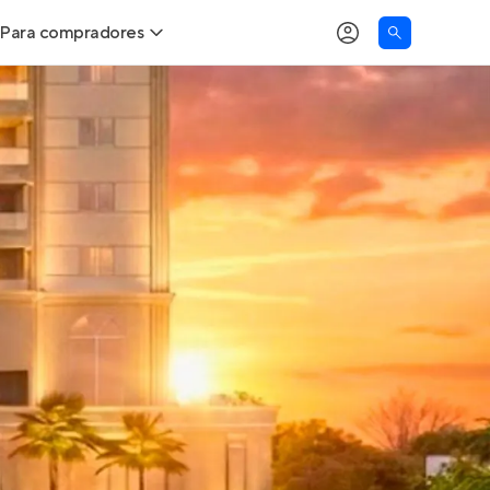
Para compradores
as
Buscar um imóvel novo
Calcule seu Poder de Compra
Comprar x Alugar
Correção do INCC
Simulador de Financiamento
Encontre um corretor