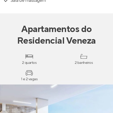
Sala de massagem
Apartamentos
do
Residencial Veneza
2 quartos
2 banheiros
1 e 2 vagas