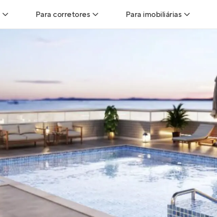
Para corretores
Para imobiliárias
Leads
Leads para Corretores
Leads para Imobiliári
sitas
Corretor+
Hub de imobiliárias
Vendas
Parcerias imobiliárias
Anunciar imóveis
trutoras
Hub de Corretores
iliárias
Perfil Verificado
veis
Anunciar imóveis