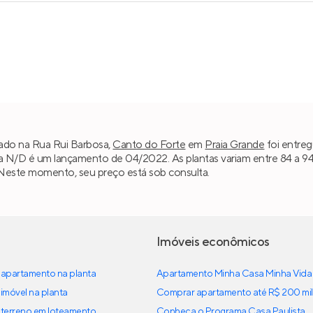
izado na Rua Rui Barbosa,
Canto do Forte
em
Praia Grande
foi entreg
da N/D é um lançamento de 04/2022. As plantas variam entre 84 a 9
. Neste momento, seu preço está sob consulta.
Imóveis econômicos
apartamento na planta
Apartamento Minha Casa Minha Vida
imóvel na planta
Comprar apartamento até R$ 200 mil
terreno em loteamento
Conheça o Programa Casa Paulista