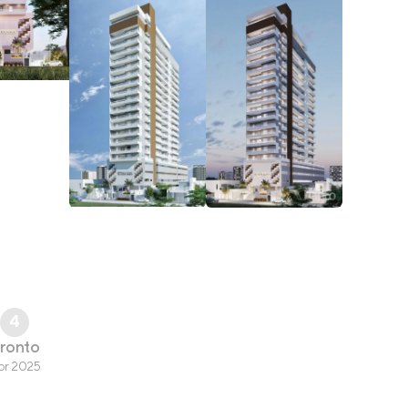
4
ronto
br 2025