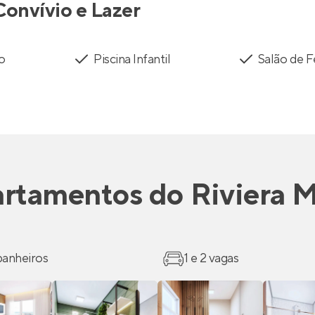
Convívio e Lazer
to
Piscina Infantil
Salão de F
rtamentos
do
Riviera 
 banheiros
1 e 2 vagas