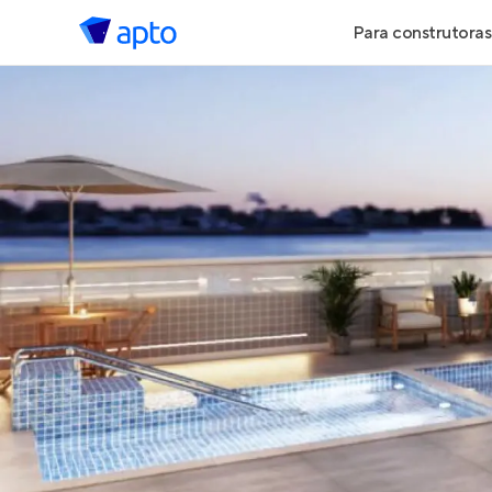
Para construtoras
Geração de 
Geração de Vi
Geração de 
Maiores Cons
Parcerias Imob
Anunciar Imó