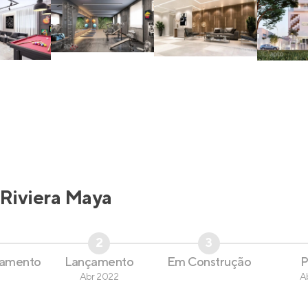
Riviera Maya
2
3
çamento
Lançamento
Em Construção
P
Abr 2022
A