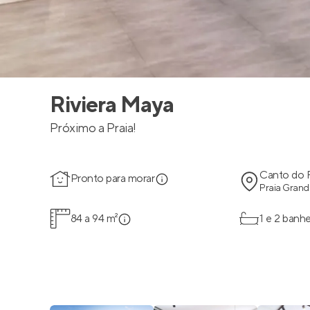
Riviera Maya
Próximo a Praia!
Canto do 
Pronto para morar
Praia Grand
84 a 94 m²
1 e 2 banhe