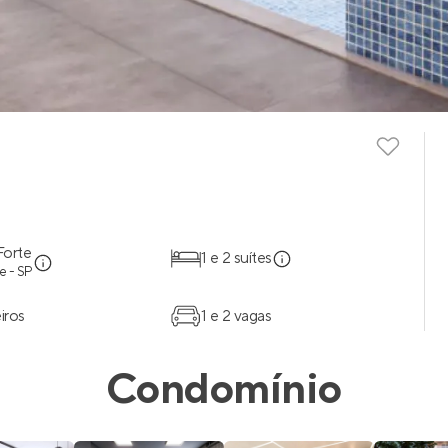
Forte
1 e 2 suítes
e - SP
iros
1 e 2 vagas
Condomínio