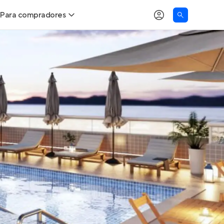
Para compradores
as
Buscar um imóvel novo
Calcule seu Poder de Compra
Comprar x Alugar
Correção do INCC
Simulador de Financiamento
Encontre um corretor