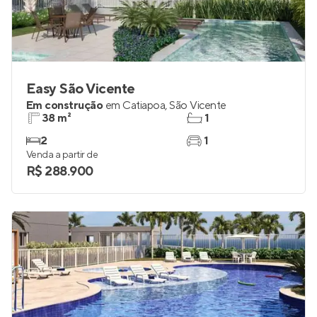
Easy São Vicente
Em construção
em
Catiapoa
,
São Vicente
38 m²
1
2
1
Venda a partir de
R$ 288.900