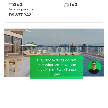
2 e 3
1 e 2
Venda a partir de
R$ 877.942
Olá, precisa de ajuda para
encontrar um imóvel em
Nova Mirim, Praia Grande -
SP?
Residencial Ilha de Paros
Em construção
em
Boqueirão
,
Santos
84 e 148 m²
2
2
1