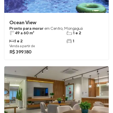
Ocean View
Pronto para morar
em
Centro
,
Mongaguá
49 a 60 m²
1 e 2
1 e 2
1
Venda a partir de
R$ 399.180