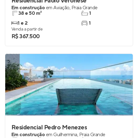
Residencial Paolo Veronese
Em construção
em
Aviação
,
Praia Grande
38 e 50 m²
1
1 e 2
1
Venda a partir de
R$ 367.500
Residencial Pedro Menezes
Em construção
em
Guilhermina
,
Praia Grande