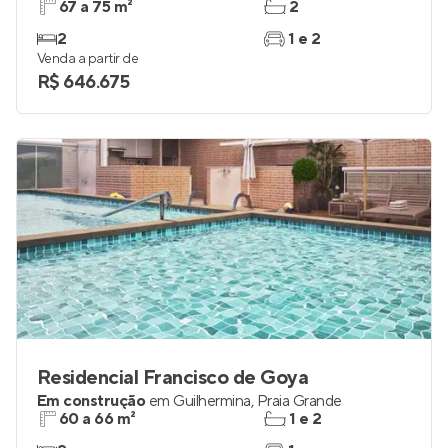
67 a 75 m²
2
2
1 e 2
Venda a partir de
R$ 646.675
Residencial Francisco de Goya
Em construção
em
Guilhermina
,
Praia Grande
60 a 66 m²
1 e 2