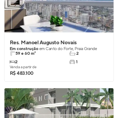
Res. Manoel Augusto Novais
Em construção
em
Canto do Forte
,
Praia Grande
59 e 60 m²
2
2
1
Venda a partir de
R$ 483.100