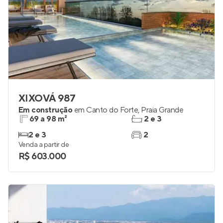
XIXOVÁ 987
Em construção
em
Canto do Forte
,
Praia Grande
69 a 98 m²
2 e 3
2 e 3
2
Venda a partir de
R$ 603.000