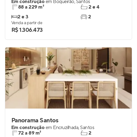
Em construção
em
Boqueirão
,
Santos
88 a 229 m²
2 e 4
2 e 3
2
Venda a partir de
R$ 1.306.473
Panorama Santos
Em construção
em
Encruzilhada
,
Santos
72 a 89 m²
2