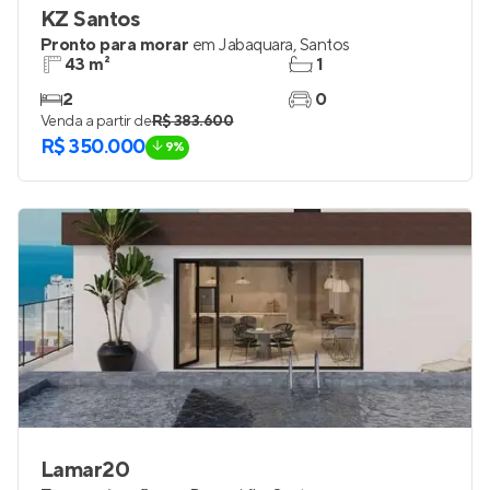
KZ Santos
Pronto para morar
em
Jabaquara
,
Santos
43 m²
1
2
0
Venda a partir de
R$ 383.600
R$ 350.000
9%
Lamar20