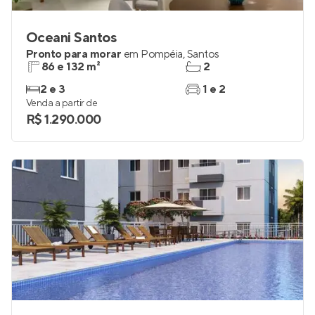
Oceani Santos
Pronto para morar
em
Pompéia
,
Santos
86 e 132 m²
2
2 e 3
1 e 2
Venda a partir de
R$ 1.290.000