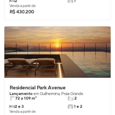
2
1
Venda a partir de
R$ 430.200
Residencial Park Avenue
Lançamento
em
Guilhermina
,
Praia Grande
72 a 109 m²
2
2 e 3
1 e 2
Venda a partir de