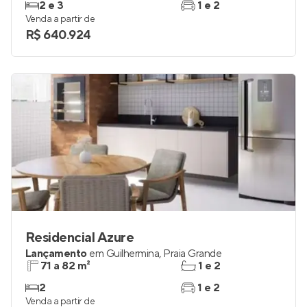
2 e 3
1 e 2
Venda a partir de
R$ 640.924
Residencial Azure
Lançamento
em
Guilhermina
,
Praia Grande
71 a 82 m²
1 e 2
2
1 e 2
Venda a partir de