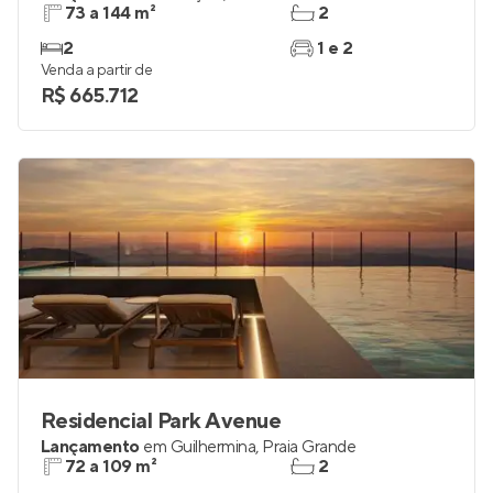
73 a 144 m²
2
2
1 e 2
Venda a partir de
R$ 665.712
Residencial Park Avenue
Lançamento
em
Guilhermina
,
Praia Grande
72 a 109 m²
2