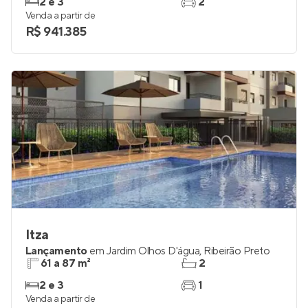
2 e 3
2
Venda a partir de
R$ 941.385
Itza
Lançamento
em
Jardim Olhos D'água
,
Ribeirão Preto
61 a 87 m²
2
2 e 3
1
Venda a partir de