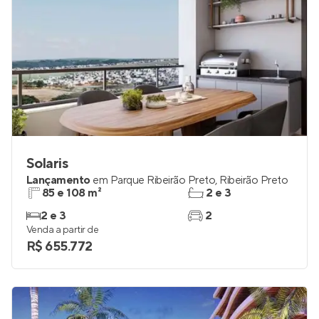
Solaris
Lançamento
em
Parque Ribeirão Preto
,
Ribeirão Preto
85 e 108 m²
2 e 3
2 e 3
2
Venda a partir de
R$ 655.772