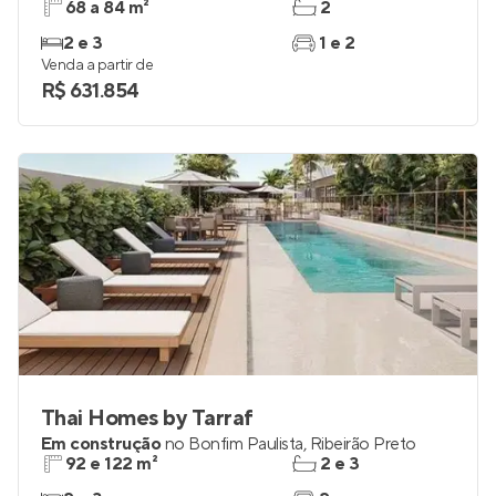
68 a 84 m²
2
2 e 3
1 e 2
Venda a partir de
R$ 631.854
Thai Homes by Tarraf
Em construção
no
Bonfim Paulista
,
Ribeirão Preto
92 e 122 m²
2 e 3