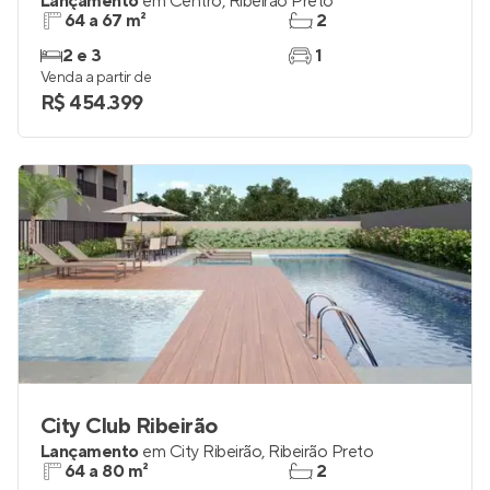
Lançamento
em
Centro
,
Ribeirão Preto
64 a 67 m²
2
2 e 3
1
Venda a partir de
R$ 454.399
City Club Ribeirão
Lançamento
em
City Ribeirão
,
Ribeirão Preto
64 a 80 m²
2