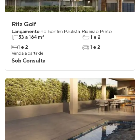
Ritz Golf
Lançamento
no
Bonfim Paulista
,
Ribeirão Preto
53 a 164 m²
1 e 2
1 e 2
1 e 2
Venda a partir de
Sob Consulta