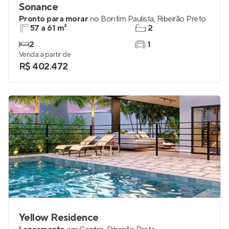
Sonance
Pronto para morar
no
Bonfim Paulista
,
Ribeirão Preto
57 a 61 m²
2
2
1
Venda a partir de
R$ 402.472
Yellow Residence