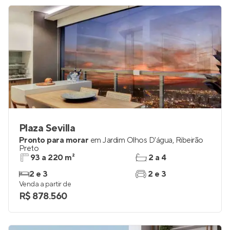
Plaza Sevilla
Pronto para morar
em
Jardim Olhos D'água
,
Ribeirão
Preto
93 a 220 m²
2 a 4
2 e 3
2 e 3
Venda a partir de
R$ 878.560