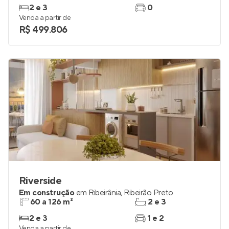
2 e 3
0
Venda a partir de
R$ 499.806
Riverside
Em construção
em
Ribeirânia
,
Ribeirão Preto
60 a 126 m²
2 e 3
2 e 3
1 e 2
Venda a partir de