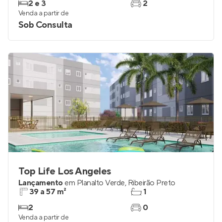
2 e 3
2
Venda a partir de
Sob Consulta
Top Life Los Angeles
Lançamento
em
Planalto Verde
,
Ribeirão Preto
39 a 57 m²
1
2
0
Venda a partir de