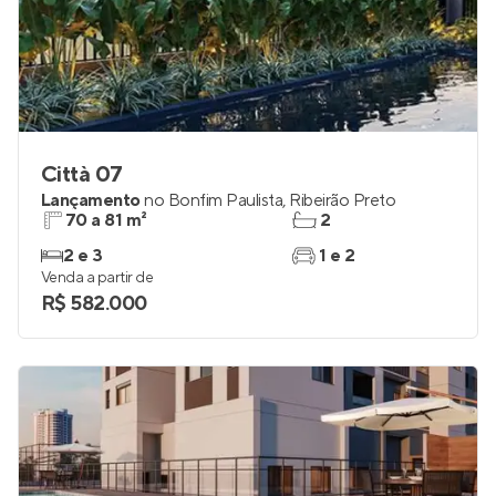
Città 07
Lançamento
no
Bonfim Paulista
,
Ribeirão Preto
70 a 81 m²
2
2 e 3
1 e 2
Venda a partir de
R$ 582.000