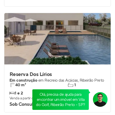
Reserva Dos Lírios
Em construção
em
Recreio das Acácias
,
Ribeirão Preto
40 m²
1
1 e 2
0
Olá, precisa de ajuda para
Venda a partir de
encontrar um imóvel em Vila
Sob Consulta
do Golf, Ribeirão Preto - SP?