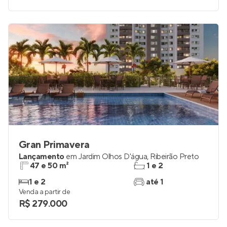
Gran Primavera
Lançamento
em
Jardim Olhos D'água
,
Ribeirão Preto
47 e 50 m²
1 e 2
1 e 2
até 1
Venda a partir de
R$ 279.000