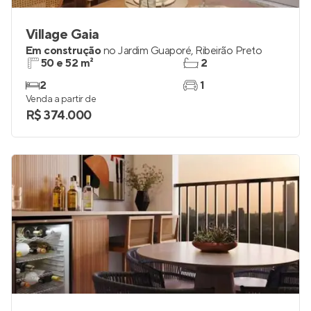
Village Gaia
Em construção
no
Jardim Guaporé
,
Ribeirão Preto
50 e 52 m²
2
2
1
Venda a partir de
R$ 374.000