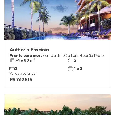
Authoria Fascinio
Pronto para morar
em
Jardim São Luiz
,
Ribeirão Preto
74 e 80 m²
2
2
1 e 2
Venda a partir de
R$ 762.515