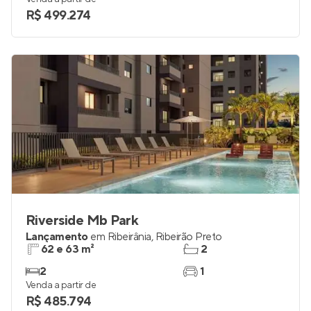
R$ 499.274
Riverside Mb Park
Lançamento
em
Ribeirânia
,
Ribeirão Preto
62 e 63 m²
2
2
1
Venda a partir de
R$ 485.794