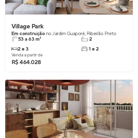
Village Park
Em construção
no
Jardim Guaporé
,
Ribeirão Preto
53 a 63 m²
2
2 e 3
1 e 2
Venda a partir de
R$ 464.028