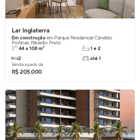
Lar Inglaterra
Em construção
em
Parque Residencial Cândido
Portinari
,
Ribeirão Preto
44 a 108 m²
1 e 2
2
até 1
Venda a partir de
R$ 205.000