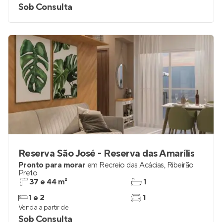
Sob Consulta
Reserva São José - Reserva das Amarílis
Pronto para morar
em
Recreio das Acácias
,
Ribeirão
Preto
37 e 44 m²
1
1 e 2
1
Venda a partir de
Sob Consulta