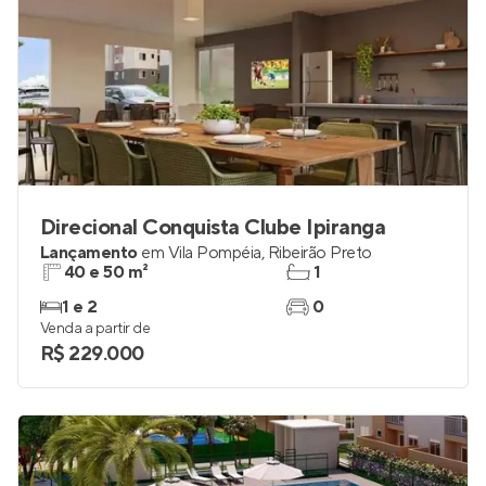
Direcional Conquista Clube Ipiranga
Lançamento
em
Vila Pompéia
,
Ribeirão Preto
40 e 50 m²
1
1 e 2
0
Venda a partir de
R$ 229.000