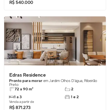
R$ 540.000
Edras Residence
Pronto para morar
em
Jardim Olhos D'água
,
Ribeirão
Preto
72 a 90 m²
2
1 a 3
1 e 2
Venda a partir de
R$ 871.273