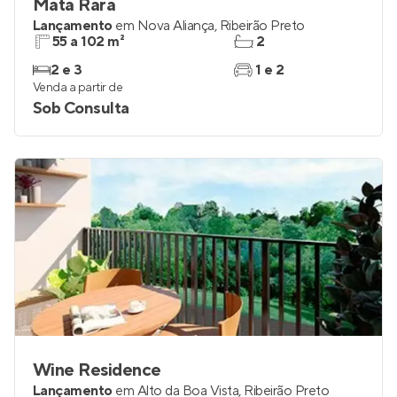
Mata Rara
Lançamento
em
Nova Aliança
,
Ribeirão Preto
55 a 102 m²
2
2 e 3
1 e 2
Venda a partir de
Sob Consulta
Wine Residence
Lançamento
em
Alto da Boa Vista
,
Ribeirão Preto