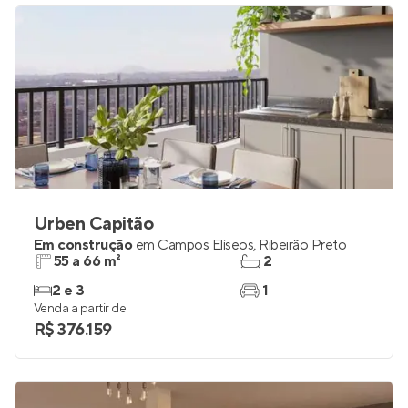
Urben Capitão
Em construção
em
Campos Elíseos
,
Ribeirão Preto
55 a 66 m²
2
2 e 3
1
Venda a partir de
R$ 376.159