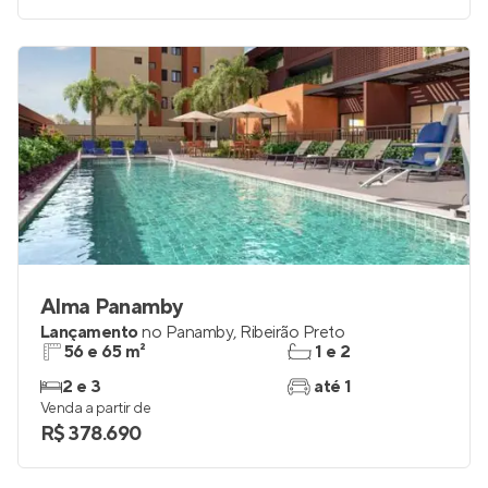
Alma Panamby
Lançamento
no
Panamby
,
Ribeirão Preto
56 e 65 m²
1 e 2
2 e 3
até 1
Venda a partir de
R$ 378.690