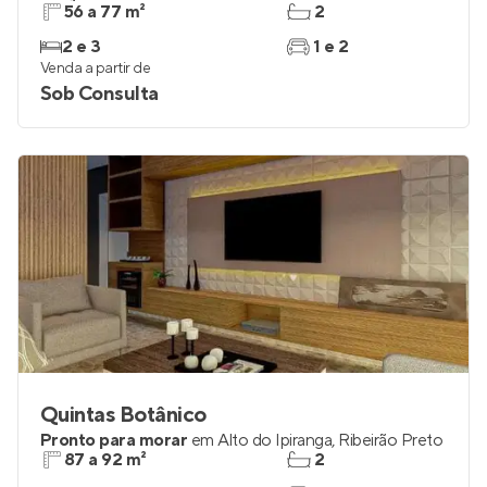
56 a 77 m²
2
2 e 3
1 e 2
Venda a partir de
Sob Consulta
Quintas Botânico
Pronto para morar
em
Alto do Ipiranga
,
Ribeirão Preto
87 a 92 m²
2