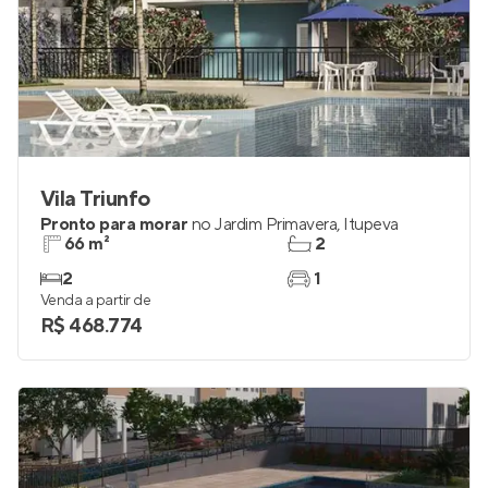
Vila Triunfo
Pronto para morar
no
Jardim Primavera
,
Itupeva
66 m²
2
2
1
Venda a partir de
R$ 468.774