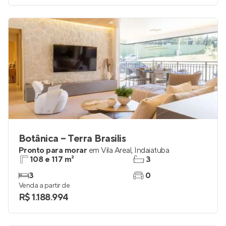
Botânica – Terra Brasilis
Pronto para morar
em
Vila Areal
,
Indaiatuba
108 e 117 m²
3
3
0
Venda a partir de
R$ 1.188.994