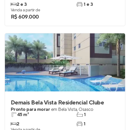
2 e 3
1 e 3
Venda a partir de
R$ 609.000
Demais Bela Vista Residencial Clube
Pronto para morar
em
Bela Vista
,
Osasco
45 m²
1
2
1
Venda a partir de