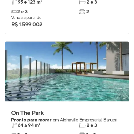
95 e 123 m²
2 e 3
2 e 3
2
Venda a partir de
R$ 1.599.002
On The Park
Pronto para morar
em
Alphaville Empresarial
,
Barueri
64 a 94 m²
2 e 3