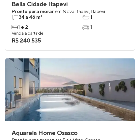
Bella Cidade Itapevi
Pronto para morar
em
Nova Itapevi
,
Itapevi
34 a 46 m²
1
1 e 2
1
Venda a partir de
R$ 240.535
Aquarela Home Osasco