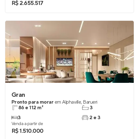
R$ 2.655.517
Gran
Pronto para morar
em
Alphaville
,
Barueri
86 e 112 m²
3
3
2 e 3
Venda a partir de
R$ 1.510.000