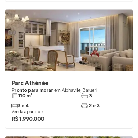
Parc Athénée
Pronto para morar
em
Alphaville
,
Barueri
110 m²
3
3 e 4
2 e 3
Venda a partir de
R$ 1.990.000