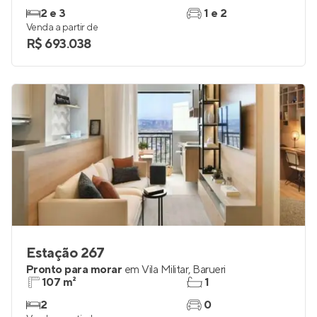
2 e 3
1 e 2
Venda a partir de
R$ 693.038
Estação 267
Pronto para morar
em
Vila Militar
,
Barueri
107 m²
1
2
0