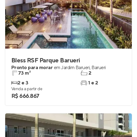
Bless RSF Parque Barueri
Pronto para morar
em
Jardim Barueri
,
Barueri
73 m²
2
2 e 3
1 e 2
Venda a partir de
R$ 666.867