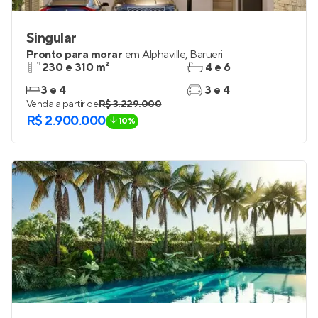
Singular
Pronto para morar
em
Alphaville
,
Barueri
230 e 310 m²
4 e 6
3 e 4
3 e 4
Venda a partir de
R$ 3.229.000
R$ 2.900.000
10%