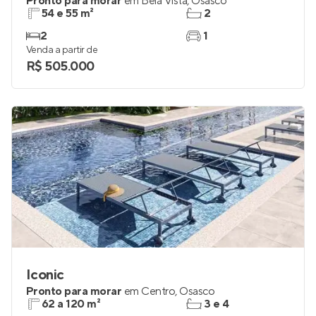
Pronto para morar
em
Bela Vista
,
Osasco
54 e 55 m²
2
2
1
Venda a partir de
R$ 505.000
Iconic
Pronto para morar
em
Centro
,
Osasco
62 a 120 m²
3 e 4