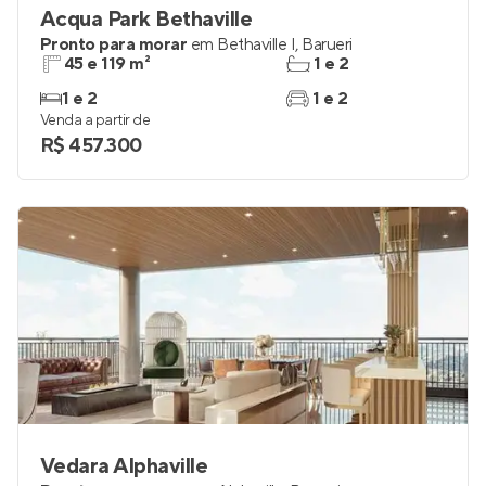
Acqua Park Bethaville
Pronto para morar
em
Bethaville I
,
Barueri
45 e 119 m²
1 e 2
1 e 2
1 e 2
Venda a partir de
R$ 457.300
Vedara Alphaville