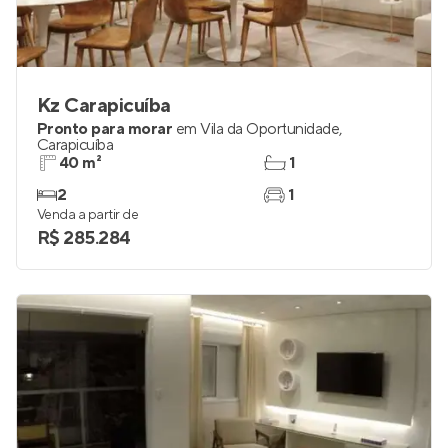
Kz Carapicuíba
Pronto para morar
em
Vila da Oportunidade
,
Carapicuíba
40 m²
1
2
1
Venda a partir de
R$ 285.284