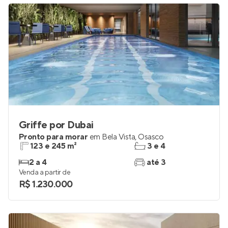
Griffe por Dubai
Pronto para morar
em
Bela Vista
,
Osasco
123 e 245 m²
3 e 4
2 a 4
até 3
Venda a partir de
R$ 1.230.000