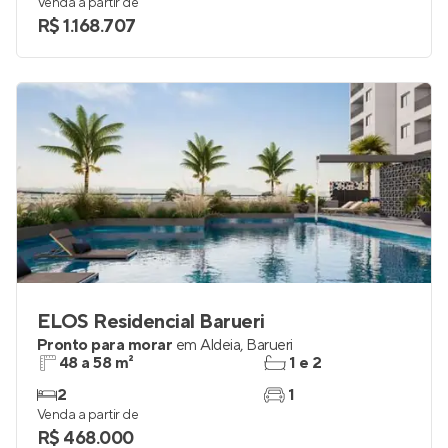
Venda a partir de
R$ 1.168.707
ELOS Residencial Barueri
Pronto para morar
em
Aldeia
,
Barueri
48 a 58 m²
1 e 2
2
1
Venda a partir de
R$ 468.000