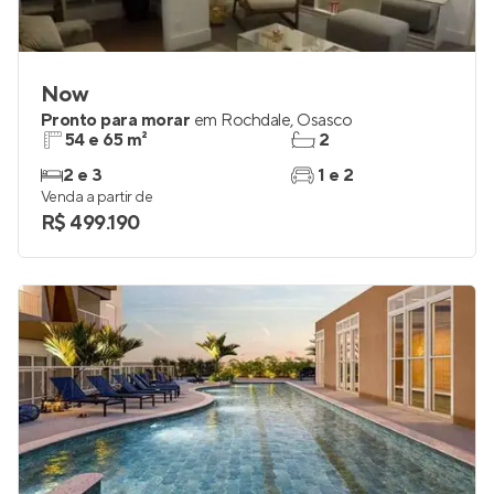
Now
Pronto para morar
em
Rochdale
,
Osasco
54 e 65 m²
2
2 e 3
1 e 2
Venda a partir de
R$ 499.190