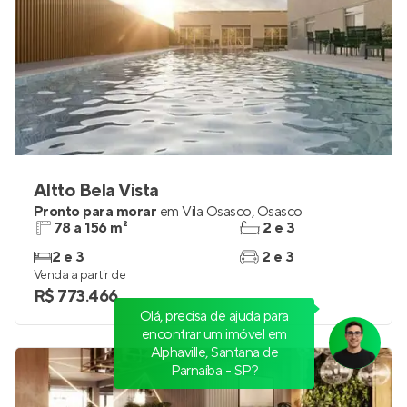
Altto Bela Vista
Pronto para morar
em
Vila Osasco
,
Osasco
78 a 156 m²
2 e 3
2 e 3
2 e 3
Venda a partir de
R$ 773.466
Olá, precisa de ajuda para
encontrar um imóvel em
Alphaville, Santana de
Parnaíba - SP?