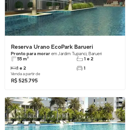
Reserva Urano EcoPark Barueri
Pronto para morar
em
Jardim Tupanci
,
Barueri
55 m²
1 e 2
1 e 2
1
Venda a partir de
R$ 525.795