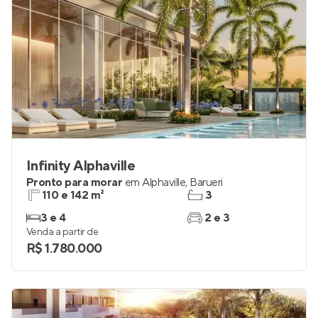
Infinity Alphaville
Pronto para morar
em
Alphaville
,
Barueri
110 e 142 m²
3
3 e 4
2 e 3
Venda a partir de
R$ 1.780.000