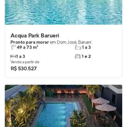
Acqua Park Barueri
Pronto para morar
em
Dom José
,
Barueri
49 a 73 m²
1 a 3
1 a 3
1 e 2
Venda a partir de
R$ 530.527