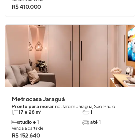
R$ 410.000
Metrocasa Jaraguá
Pronto para morar
no
Jardim Jaraguá
,
São Paulo
17 e 28 m²
1
studio e 1
até 1
Venda a partir de
R$ 152.640