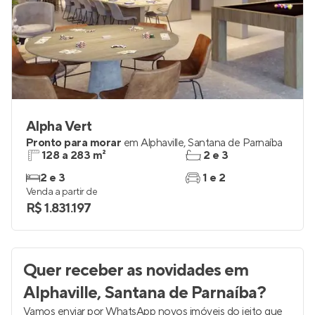
Alpha Vert
Pronto para morar
em
Alphaville
,
Santana de Parnaíba
128 a 283 m²
2 e 3
2 e 3
1 e 2
Venda a partir de
R$ 1.831.197
Quer receber as novidades
em
Alphaville, Santana de Parnaíba
?
Vamos enviar por WhatsApp novos imóveis do jeito que