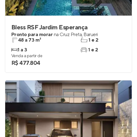
Bless RSF Jardim Esperança
Pronto para morar
na
Cruz Preta
,
Barueri
48 a 73 m²
1 e 2
1 a 3
1 e 2
Venda a partir de
R$ 477.804