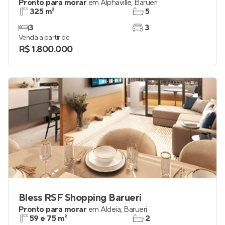
Pronto para morar
em
Alphaville
,
Barueri
325 m²
5
3
3
Venda a partir de
R$ 1.800.000
Bless RSF Shopping Barueri
Pronto para morar
em
Aldeia
,
Barueri
59 e 75 m²
2