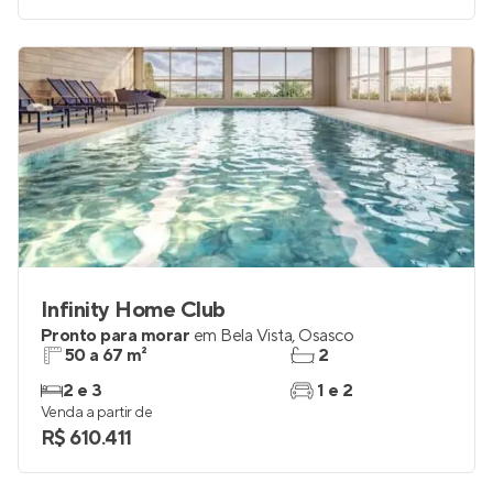
Infinity Home Club
Pronto para morar
em
Bela Vista
,
Osasco
50 a 67 m²
2
2 e 3
1 e 2
Venda a partir de
R$ 610.411