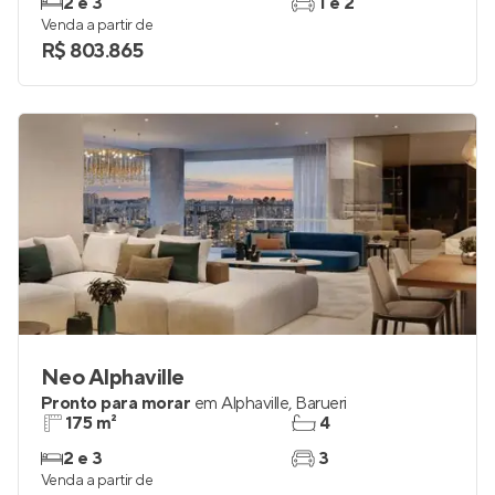
2 e 3
1 e 2
Venda a partir de
R$ 803.865
Neo Alphaville
Pronto para morar
em
Alphaville
,
Barueri
175 m²
4
2 e 3
3
Venda a partir de