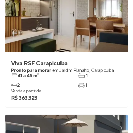
Viva RSF Carapicuiba
Pronto para morar
em
Jardim Planalto
,
Carapicuíba
41 a 45 m²
1
2
1
Venda a partir de
R$ 363.323