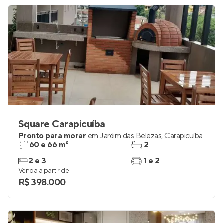
Square Carapicuíba
Pronto para morar
em
Jardim das Belezas
,
Carapicuíba
60 e 66 m²
2
2 e 3
1 e 2
Venda a partir de
R$ 398.000