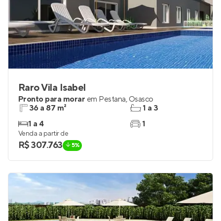
Raro Vila Isabel
Pronto para morar
em
Pestana
,
Osasco
36 a 87 m²
1 a 3
1 a 4
1
Venda a partir de
R$ 307.763
5%