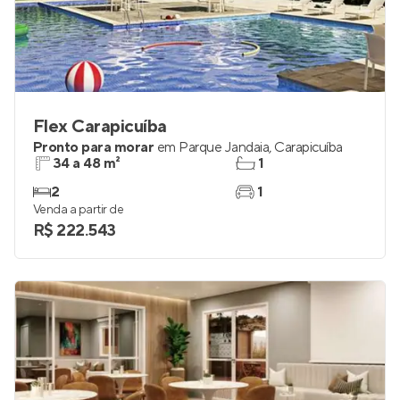
Flex Carapicuíba
Pronto para morar
em
Parque Jandaia
,
Carapicuíba
34 a 48 m²
1
2
1
Venda a partir de
R$ 222.543