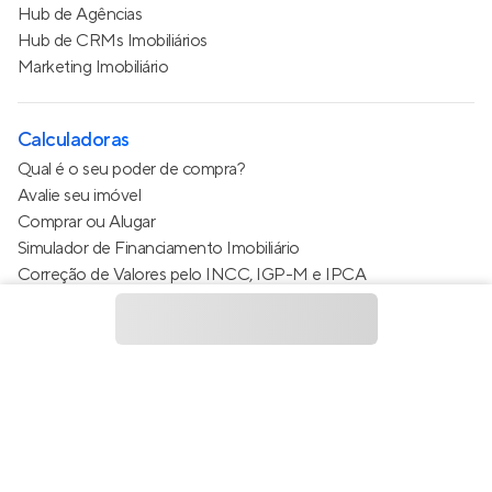
Hub de Agências
Hub de CRMs Imobiliários
Marketing Imobiliário
Calculadoras
Qual é o seu poder de compra?
Avalie seu imóvel
Comprar ou Alugar
Simulador de Financiamento Imobiliário
Correção de Valores pelo INCC, IGP-M e IPCA
Estimativa de valor do condomínio
Calculo do metro quadrado (m²)
Política de Privacidade
Termos de Serviço
Termos de Uso
© 2015 - 2026
Apto Tecnologia Ltda.
Todos os direitos
reservados