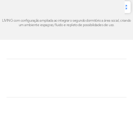
LIVING com configuração ampliada ao integrar o segundo dormitório a área social, criando
um ambiente espaçoso, fluido e repleto de possibilidades de uso.