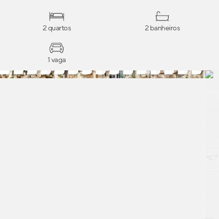
de enrolar nos dormitórios.
2 quartos
2 banheiros
1 vaga