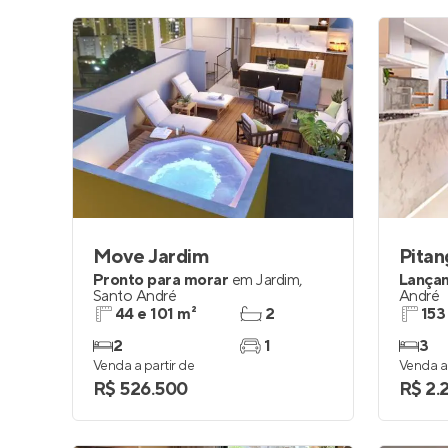
Move Jardim
Pitan
Pronto para morar
em
Jardim
,
Lança
Santo André
André
44 e 101 m²
2
153
2
1
3
Venda a partir de
Venda a 
R$ 526.500
R$ 2.