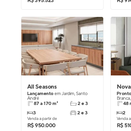
R$ 395.523
R$ 91
All Seasons
Novat
Lançamento
em
Jardim
,
Santo
Pronto
André
Branca
87 a 170 m²
2 e 3
48 
3
2 e 3
2
Venda a partir de
Venda a 
R$ 950.000
R$ 51