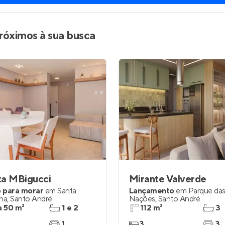
róximos à sua busca
ta MBigucci
Mirante Valverde
 para morar
em
Santa
Lançamento
em
Parque da
nha
,
Santo André
Nações
,
Santo André
a 50 m²
1 e 2
112 m²
3
1
3
3