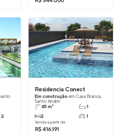
R$ 544.000
Residencia Conect
Santo
Em construção
em
Casa Branca
,
Santo André
45 m²
1
 2
2
1
Venda a partir de
R$ 416.191