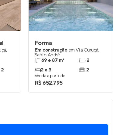
Entrar no Apto
el
Forma
uçá
,
Em construção
em
Vila Curuçá
,
Santo André
69 e 87 m²
2
 2
2 e 3
2
Venda a partir de
R$ 652.795