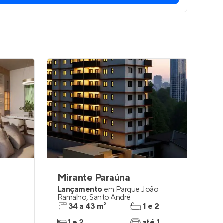
Mirante Paraúna
s
Lançamento
em
Parque João
Ramalho
,
Santo André
34 a 43 m²
1 e 2
1 e 2
até 1