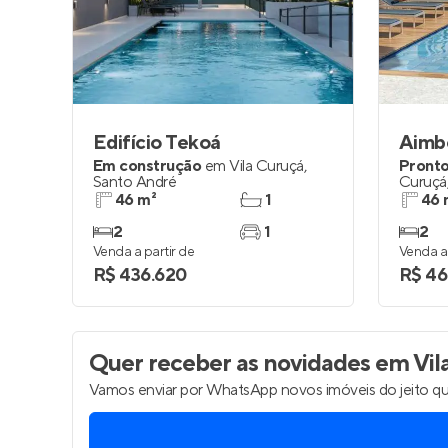
Entrar no Pa
Edifício Tekoá
Aimb
Em construção
em
Vila Curuçá
,
Pronto
Santo André
Curuçá
46 m²
1
46 
2
1
2
Venda a partir de
Venda a 
R$ 436.620
R$ 46
Quer receber as novidades
em Vil
Vamos enviar por WhatsApp novos imóveis do jeito qu