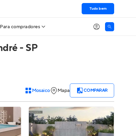
Tudo bem
Para compradores
ndré - SP
Buscar um imóvel novo
Meu perfil
Calcule seu Poder de Compra
Imóveis Visualizados
Comprar x Alugar
Imóveis Contatados
Mosaico
Mapa
COMPARAR
Correção do INCC
Clientes
Entrar no Apto
Simulador de Financiamento
Encontre um corretor