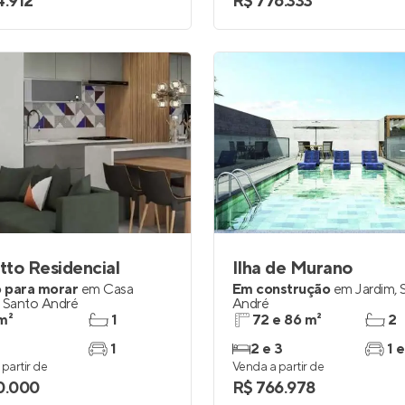
4.912
R$ 776.333
to Residencial
Ilha de Murano
 para morar
em
Casa
Em construção
em
Jardim
,
,
Santo André
André
m²
1
72 e 86 m²
2
1
2 e 3
1 e
partir de
Venda a partir de
0.000
R$ 766.978