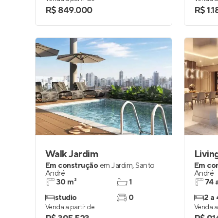
R$ 849.000
R$ 1.1
Walk Jardim
Livin
Em construção
em
Jardim
,
Santo
Em co
André
André
30 m²
1
74 
studio
0
2 a 
Venda a partir de
Venda a 