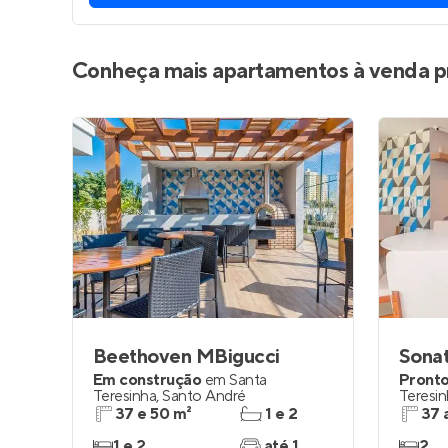
Conheça mais apartamentos à venda p
Beethoven MBigucci
Sona
Em construção
em
Santa
Pronto
Teresinha
,
Santo André
Teresi
37 e 50 m²
1 e 2
37 
1 e 2
até 1
2