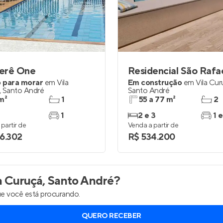
inel de Clientes
Entrar no Painel de Clientes
Entrar no Apto
erê One
Residencial São Rafa
 para morar
em
Vila
Em construção
em
Vila Cur
,
Santo André
Santo André
m²
1
55 a 77 m²
2
1
2 e 3
1 e
partir de
Venda a partir de
6.302
R$ 534.200
a Curuçá, Santo André
?
e você está procurando.
QUERO RECEBER