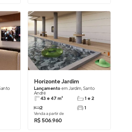
Horizonte Jardim
Santo
Lançamento
em
Jardim
,
Santo
André
43 e 47 m²
1 e 2
2
1
Venda a partir de
R$ 506.960