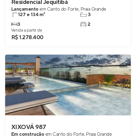
Residencial Jequitibá
Lançamento
em
Canto do Forte
,
Praia Grande
127 e 134 m²
3
3
2
Venda a partir de
R$ 1.278.400
XIXOVÁ 987
Em construção
em
Canto do Forte
,
Praia Grande