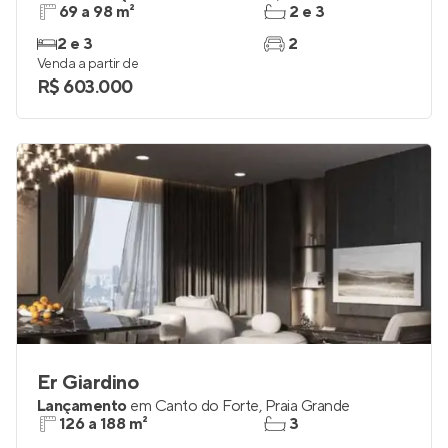
69 a 98 m²
2 e 3
2 e 3
2
Venda a partir de
R$ 603.000
Er Giardino
Lançamento
em
Canto do Forte
,
Praia Grande
126 a 188 m²
3