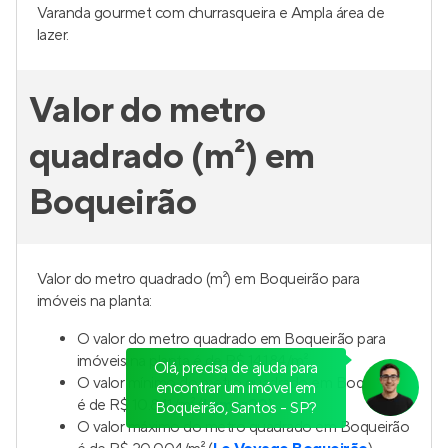
Varanda gourmet com churrasqueira e Ampla área de
lazer.
Valor do metro
quadrado (m²) em
Boqueirão
Valor do metro quadrado (m²) em Boqueirão para
imóveis na planta:
O valor do metro quadrado em Boqueirão para
imóveis na planta é de R$ 14.184/m²
Olá, precisa de ajuda para
O valor mínimo do metro quadrado em Boqueirão
encontrar um imóvel em
é de R$ 10.841/m² (
Lamar20
).
Boqueirão, Santos - SP?
O valor máximo do metro quadrado em Boqueirão