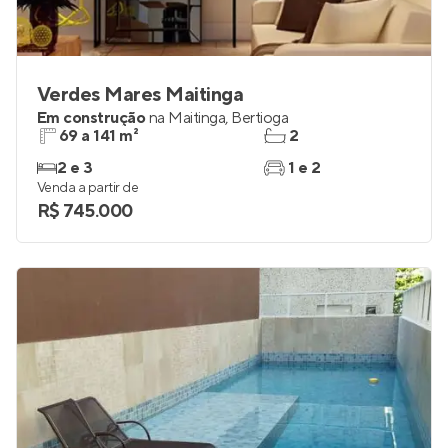
Verdes Mares Maitinga
Em construção
na
Maitinga
,
Bertioga
69 a 141 m²
2
2 e 3
1 e 2
Venda a partir de
R$ 745.000