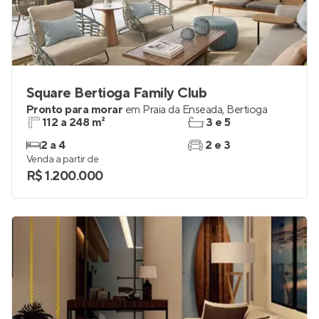
Square Bertioga Family Club
Pronto para morar
em
Praia da Enseada
,
Bertioga
112 a 248 m²
3 e 5
2 a 4
2 e 3
Venda a partir de
R$ 1.200.000