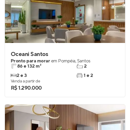
Oceani Santos
Pronto para morar
em
Pompéia
,
Santos
86 e 132 m²
2
2 e 3
1 e 2
Venda a partir de
R$ 1.290.000