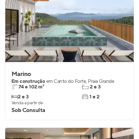
Marino
Em construção
em
Canto do Forte
,
Praia Grande
74 e 102 m²
2 e 3
2 e 3
1 e 2
Venda a partir de
Sob Consulta