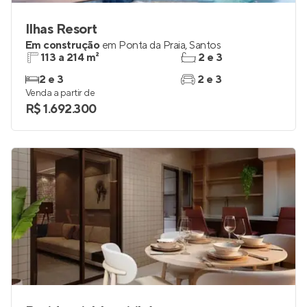
Ilhas Resort
Em construção
em
Ponta da Praia
,
Santos
113 a 214 m²
2 e 3
2 e 3
2 e 3
Venda a partir de
R$ 1.692.300