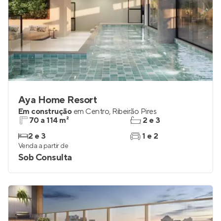
Aya Home Resort
Em construção
em
Centro
,
Ribeirão Pires
70 a 114 m²
2 e 3
2 e 3
1 e 2
Venda a partir de
Sob Consulta