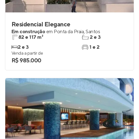
Residencial Elegance
Em construção
em
Ponta da Praia
,
Santos
82 e 117 m²
2 e 3
2 e 3
1 e 2
Venda a partir de
R$ 985.000