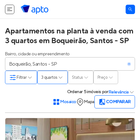
Apartamentos na planta à venda com
3 quartos em Boqueirão, Santos - SP
Bairro, cidade ou empreendimento
Filtrar
3 quartos
Status
Preço
Ordenar
5 imóveis
por
Relevância
Mosaico
Mapa
COMPARAR