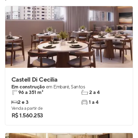
Castell Di Cecilia
Em construção
em
Embaré
,
Santos
96 a 351 m²
2 a 4
2 e 3
1 a 4
Venda a partir de
R$ 1.560.253