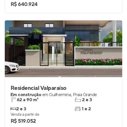
R$ 640.924
Residencial Valparaíso
Em construção
em
Guilhermina
,
Praia Grande
62 a 90 m²
2 e 3
2 e 3
1 e 2
Venda a partir de
R$ 519.052