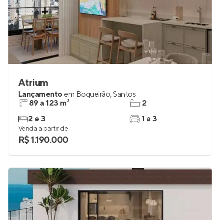
Atrium
Lançamento
em
Boqueirão
,
Santos
89 a 123 m²
2
2 e 3
1 a 3
Venda a partir de
R$ 1.190.000