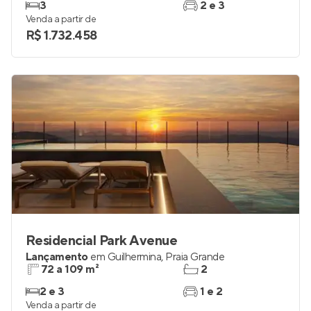
3
2 e 3
Venda a partir de
R$ 1.732.458
Residencial Park Avenue
Lançamento
em
Guilhermina
,
Praia Grande
72 a 109 m²
2
2 e 3
1 e 2
Venda a partir de