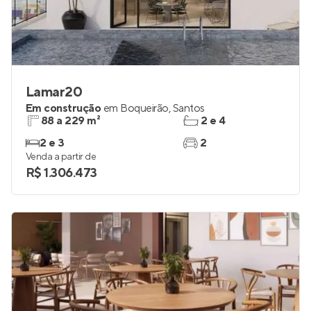
Lamar20
Em construção
em
Boqueirão
,
Santos
88 a 229 m²
2 e 4
2 e 3
2
Venda a partir de
R$ 1.306.473