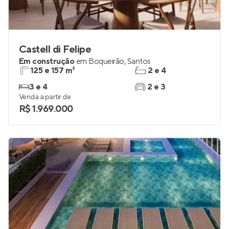
Castell di Felipe
Em construção
em
Boqueirão
,
Santos
125 e 157 m²
2 e 4
3 e 4
2 e 3
Venda a partir de
R$ 1.969.000