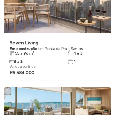
Seven Living
Em construção
em
Ponta da Praia
,
Santos
55 a 96 m²
1 e 3
1 a 3
1
Venda a partir de
R$ 584.000