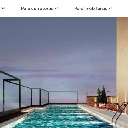
Para corretores
Para imobiliárias
Leads
Leads para Corretores
Leads para Imobiliári
sitas
Corretor+
Hub de imobiliárias
Vendas
Parcerias imobiliárias
Anunciar imóveis
trutoras
Hub de Corretores
iliárias
Perfil Verificado
veis
Anunciar imóveis