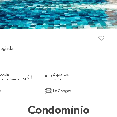
egiada!
polis
2 quartos
do do Campo - SP
1 suíte
s
1 e 2 vagas
Condomínio