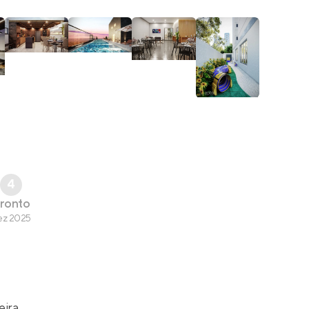
4
ronto
ez 2025
eira