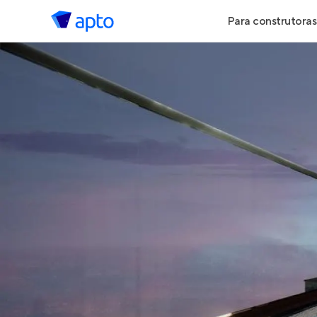
Para construtoras
Geração de 
Geração de Vi
Geração de 
Maiores Cons
Parcerias Imob
Anunciar Imó