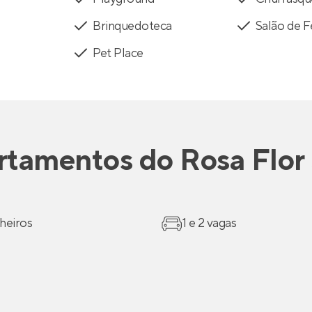
Brinquedoteca
Salão de F
Pet Place
rtamentos
do
Rosa Flor
heiros
1 e 2 vagas