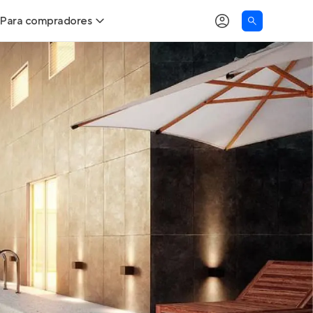
Para compradores
as
Buscar um imóvel novo
Calcule seu Poder de Compra
Comprar x Alugar
Correção do INCC
Simulador de Financiamento
Encontre um corretor