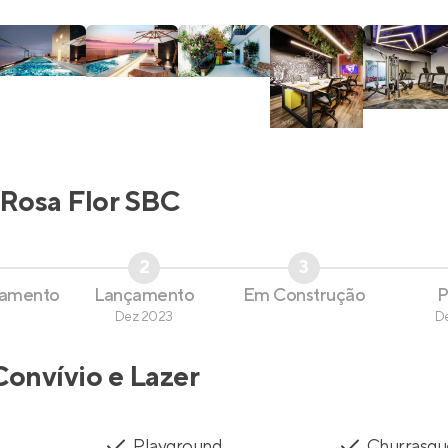
Rosa Flor SBC
2
3
çamento
Lançamento
Em Construção
P
Dez 2023
D
Convívio e Lazer
Playground
Churrasqu