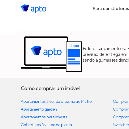
Para construtoras
Geração de 
Geração de Vi
Futuro Lançamento na R
previsão de entrega em 
Geração de 
sendo algumas residênc
Maiores Cons
Parcerias Imob
Como comprar um imóvel
Apartamentos à venda próximo ao Metrô
Anunciar Imó
Comprar 
Apartamento garden
Comprar 
Apartamentos para investir
Comprar 
Coberturas à venda na planta
Investir 