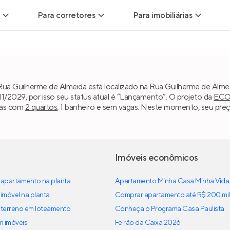
Para corretores
Para imobiliárias
Leads
Leads para Corretores
Leads para Imobiliári
sitas
Corretor+
Hub de imobiliárias
ua Guilherme de Almeida está localizado na Rua Guilherme de Alme
11/2029, por isso seu status atual é “Lançamento”. O projeto da
EC
Vendas
Parcerias imobiliárias
Anunciar imóveis
ias com
2 quartos
, 1 banheiro e sem vagas. Neste momento, seu preç
trutoras
Hub de Corretores
iliárias
Perfil Verificado
Imóveis econômicos
veis
apartamento na planta
Anunciar imóveis
Apartamento Minha Casa Minha Vida
imóvel na planta
Comprar apartamento até R$ 200 mil
terreno em loteamento
Conheça o Programa Casa Paulista
em imóveis
Feirão da Caixa 2026