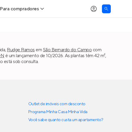
Para compradores
as
Buscar um imóvel novo
Calcule seu Poder de Compra
ida,
Rudge Ramos
em
São Bernardo do Campo
com
ON
é um lançamento de 10/2026. As plantas têm 42 m²,
Comprar x Alugar
o está sob consulta.
Correção do INCC
Simulador de Financiamento
Encontre um corretor
Outlet de imóveis com desconto
Programa Minha Casa Minha Vida
Você sabe quanto custa um apartamento?