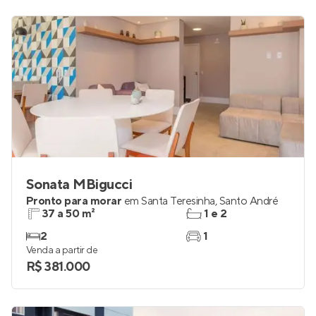
Sonata MBigucci
Pronto para morar
em
Santa Teresinha
,
Santo André
37 a 50 m²
1 e 2
2
1
Venda a partir de
R$ 381.000