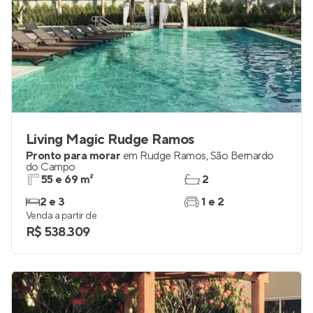
Living Magic Rudge Ramos
Pronto para morar
em
Rudge Ramos
,
São Bernardo
do Campo
55 e 69 m²
2
2 e 3
1 e 2
Venda a partir de
R$ 538.309