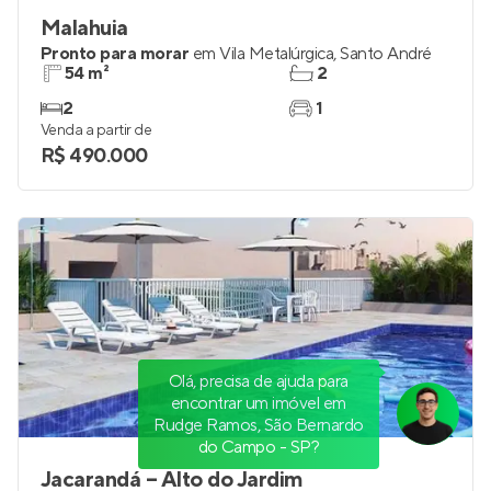
Malahuia
Pronto para morar
em
Vila Metalúrgica
,
Santo André
54 m²
2
2
1
Venda a partir de
R$ 490.000
Olá, precisa de ajuda para
encontrar um imóvel em
Rudge Ramos, São Bernardo
do Campo - SP?
Jacarandá – Alto do Jardim