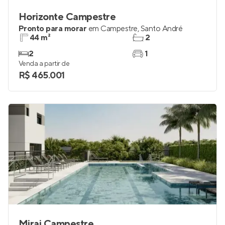
Horizonte Campestre
Pronto para morar
em
Campestre
,
Santo André
44 m²
2
2
1
Venda a partir de
R$ 465.001
Mirai Campestre