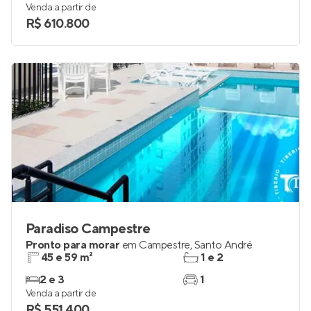
Venda a partir de
R$ 610.800
Paradiso Campestre
Pronto para morar
em
Campestre
,
Santo André
45 e 59 m²
1 e 2
2 e 3
1
Venda a partir de
R$ 551.400