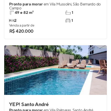
Pronto para morar
em
Vila Mussolini
,
São Bernardo do
Campo
49 e 82 m²
1
2
1
Venda a partir de
R$ 420.000
YEP! Santo André
Pronto para morar
em
Vila Palmares
,
Santo André