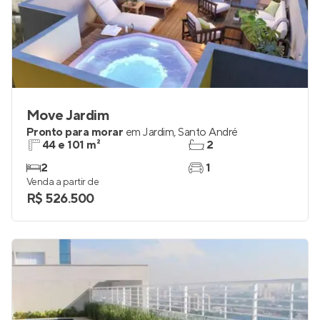
Move Jardim
Pronto para morar
em
Jardim
,
Santo André
44 e 101 m²
2
2
1
Venda a partir de
R$ 526.500