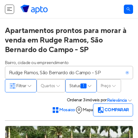
Apartamentos prontos para morar à
venda em Rudge Ramos, São
Bernardo do Campo - SP
Bairro, cidade ou empreendimento
Filtrar
Quartos
Status
1
Preço
Ordenar
3 imóveis
por
Relevância
Mosaico
Mapa
COMPARAR