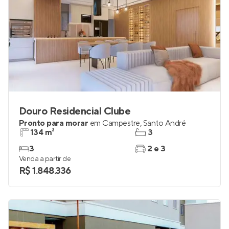
Douro Residencial Clube
Pronto para morar
em
Campestre
,
Santo André
134 m²
3
3
2 e 3
Venda a partir de
R$ 1.848.336