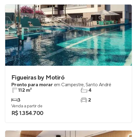
Figueiras by Motiró
Pronto para morar
em
Campestre
,
Santo André
112 m²
4
3
2
Venda a partir de
R$ 1.354.700