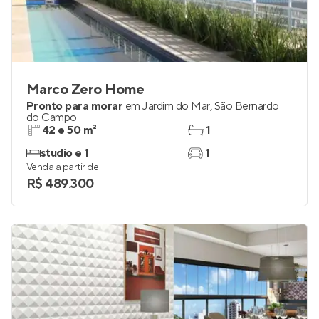
Marco Zero Home
Pronto para morar
em
Jardim do Mar
,
São Bernardo
do Campo
42 e 50 m²
1
studio e 1
1
Venda a partir de
R$ 489.300