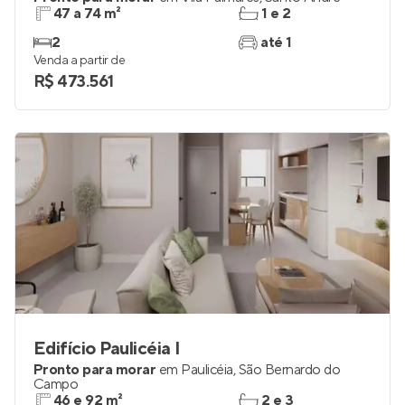
47 a 74 m²
1 e 2
2
até 1
Venda a partir de
R$ 473.561
Edifício Paulicéia I
Pronto para morar
em
Paulicéia
,
São Bernardo do
Campo
46 e 92 m²
2 e 3