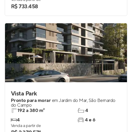
R$ 733.458
Vista Park
Pronto para morar
em
Jardim do Mar
,
São Bernardo
do Campo
192 a 380 m²
4
4
4 e 6
Venda a partir de