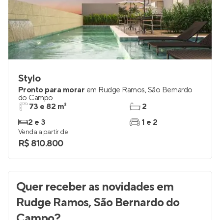
Stylo
Pronto para morar
em
Rudge Ramos
,
São Bernardo
do Campo
73 e 82 m²
2
2 e 3
1 e 2
Venda a partir de
R$ 810.800
Quer receber as novidades
em
Rudge Ramos, São Bernardo do
Campo
?