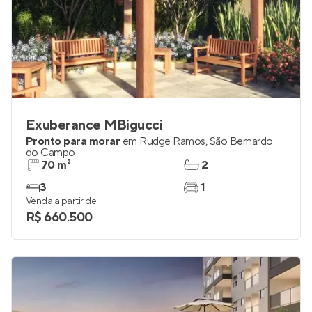
Exuberance MBigucci
Pronto para morar
em
Rudge Ramos
,
São Bernardo
do Campo
70 m²
2
3
1
Venda a partir de
R$ 660.500