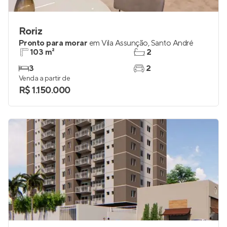
Roriz
Pronto para morar
em
Vila Assunção
,
Santo André
103 m²
2
3
2
Venda a partir de
R$ 1.150.000