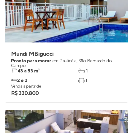
Mundi MBigucci
Pronto para morar
em
Paulicéia
,
São Bernardo do
Campo
43 a 53 m²
1
2 e 3
1
Venda a partir de
R$ 330.800