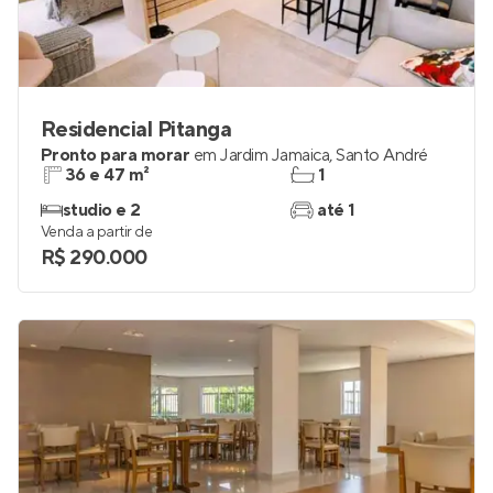
Residencial Pitanga
Pronto para morar
em
Jardim Jamaica
,
Santo André
36 e 47 m²
1
studio e 2
até 1
Venda a partir de
R$ 290.000