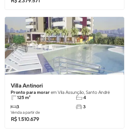
R$ 2.379.571
Villa Antinori
Pronto para morar
em
Vila Assunção
,
Santo André
125 m²
4
3
3
Venda a partir de
R$ 1.510.679