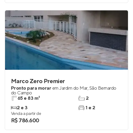
Marco Zero Premier
Pronto para morar
em
Jardim do Mar
,
São Bernardo
do Campo
65 e 83 m²
2
2 e 3
1 e 2
Venda a partir de
R$ 786.600