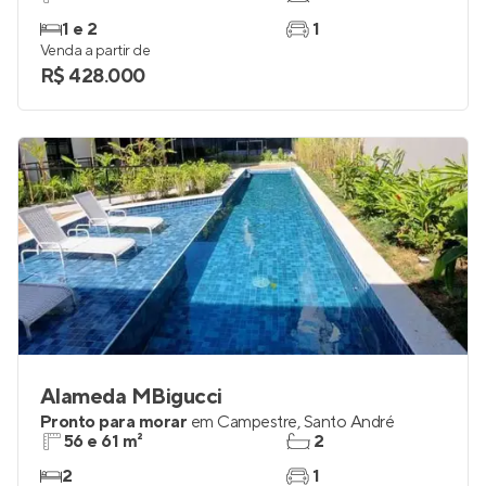
1 e 2
1
Venda a partir de
R$ 428.000
Alameda MBigucci
Pronto para morar
em
Campestre
,
Santo André
56 e 61 m²
2
2
1