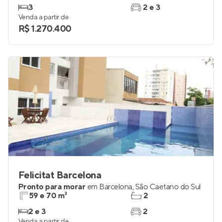
3
2 e 3
Venda a partir de
R$ 1.270.400
Felicitat Barcelona
Pronto para morar
em
Barcelona
,
São Caetano do Sul
59 e 70 m²
2
2 e 3
2
Venda a partir de