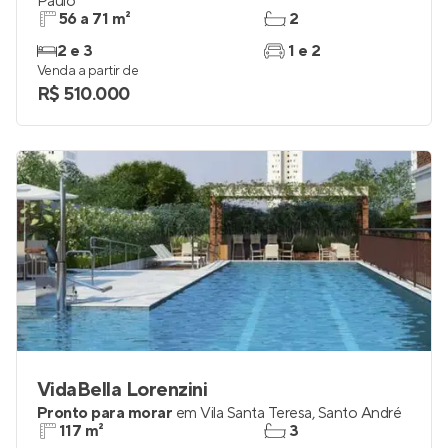
Paulo
56 a 71 m²
2
2 e 3
1 e 2
Venda a partir de
R$ 510.000
VidaBella Lorenzini
Pronto para morar
em
Vila Santa Teresa
,
Santo André
117 m²
3