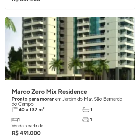
Marco Zero Mix Residence
Pronto para morar
em
Jardim do Mar
,
São Bernardo
do Campo
40 a 137 m²
1
1
1
Venda a partir de
R$ 491.000