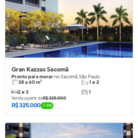
Gran Kazzas Sacomã
Pronto para morar
no
Sacomã
,
São Paulo
38 a 60 m²
1 e 2
2 e 3
1
Venda a partir de
R$ 325.000
R$ 325.000
0%