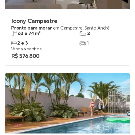
Icony Campestre
Pronto para morar
em
Campestre
,
Santo André
63 e 74 m²
2
2 e 3
1
Venda a partir de
R$ 576.800