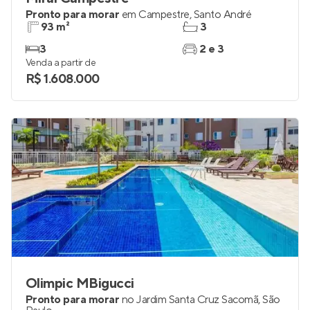
Pronto para morar
em
Campestre
,
Santo André
93 m²
3
3
2 e 3
Venda a partir de
R$ 1.608.000
Olimpic MBigucci
Pronto para morar
no
Jardim Santa Cruz Sacomã
,
São