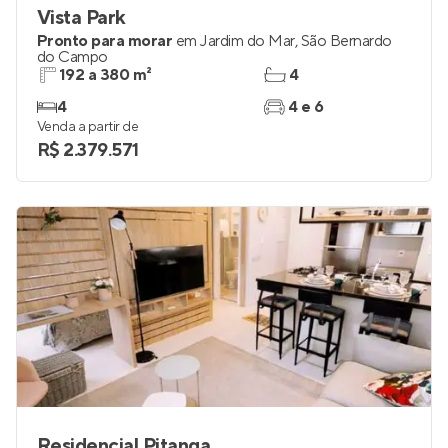
Vista Park
Pronto para morar
em
Jardim do Mar
,
São Bernardo
do Campo
192 a 380 m²
4
4
4 e 6
Venda a partir de
R$ 2.379.571
Residencial Pitanga