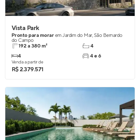
Vista Park
Pronto para morar
em
Jardim do Mar
,
São Bernardo
do Campo
192 a 380 m²
4
4
4 e 6
Venda a partir de
R$ 2.379.571