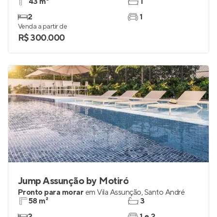
43 m²
1
2
1
Venda a partir de
R$ 300.000
Jump Assunção by Motiró
Pronto para morar
em
Vila Assunção
,
Santo André
58 m²
3
2
1 e 2