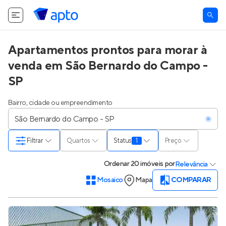
Apartamentos prontos para morar à
venda em São Bernardo do Campo -
SP
Bairro, cidade ou empreendimento
Filtrar
Quartos
Status
1
Preço
Ordenar
20 imóveis
por
Relevância
Mosaico
Mapa
COMPARAR