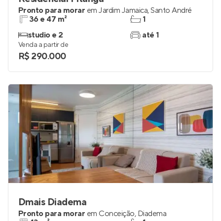
Pronto para morar
em
Jardim Jamaica
,
Santo André
36 e 47 m²
1
studio e 2
até 1
Venda a partir de
R$ 290.000
Dmais Diadema
Pronto para morar
em
Conceição
,
Diadema