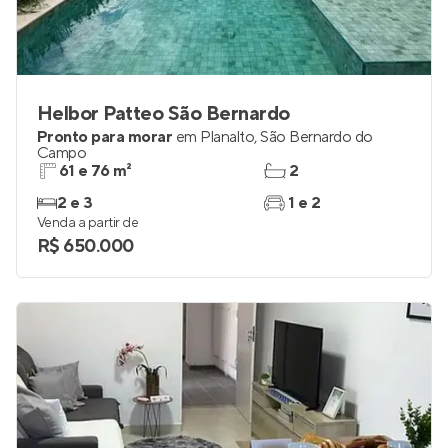
Helbor Patteo São Bernardo
Pronto para morar
em
Planalto
,
São Bernardo do
Campo
61 e 76 m²
2
2 e 3
1 e 2
Venda a partir de
R$ 650.000