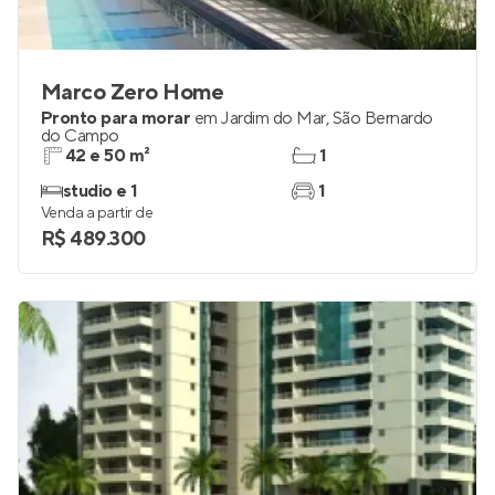
Marco Zero Home
Pronto para morar
em
Jardim do Mar
,
São Bernardo
do Campo
42 e 50 m²
1
studio e 1
1
Venda a partir de
R$ 489.300