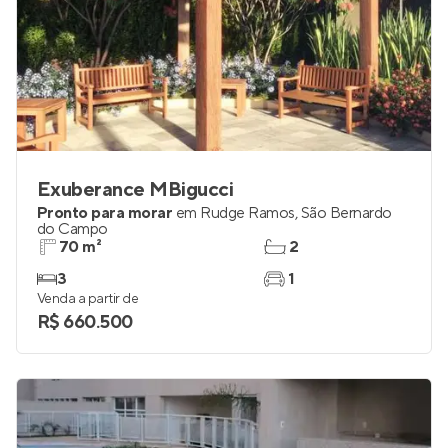
Exuberance MBigucci
Pronto para morar
em
Rudge Ramos
,
São Bernardo
do Campo
70 m²
2
3
1
Venda a partir de
R$ 660.500