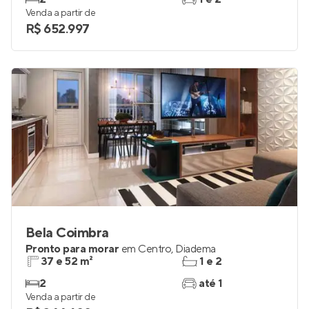
Venda a partir de
R$ 652.997
Bela Coimbra
Pronto para morar
em
Centro
,
Diadema
37 e 52 m²
1 e 2
2
até 1
Venda a partir de