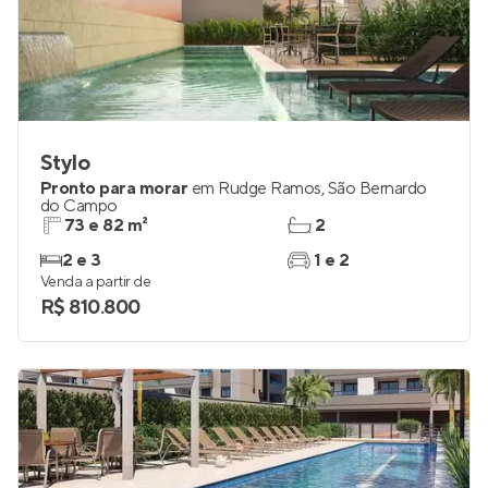
Stylo
Pronto para morar
em
Rudge Ramos
,
São Bernardo
do Campo
73 e 82 m²
2
2 e 3
1 e 2
Venda a partir de
R$ 810.800