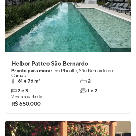
Helbor Patteo São Bernardo
Pronto para morar
em
Planalto
,
São Bernardo do
Campo
61 e 76 m²
2
2 e 3
1 e 2
Venda a partir de
R$ 650.000