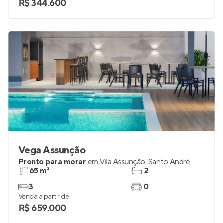
R$ 344.600
Vega Assunção
Pronto para morar
em
Vila Assunção
,
Santo André
65 m²
2
3
0
Venda a partir de
R$ 659.000