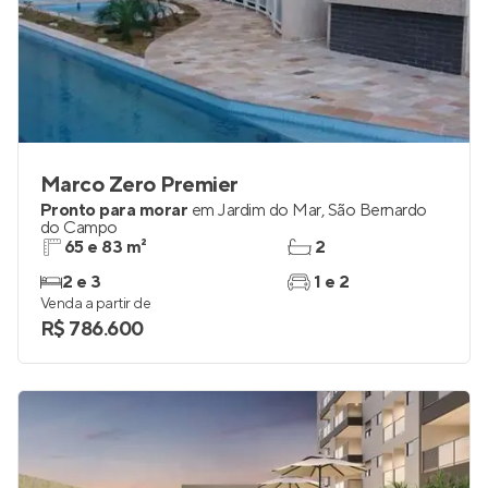
Marco Zero Premier
Pronto para morar
em
Jardim do Mar
,
São Bernardo
do Campo
65 e 83 m²
2
2 e 3
1 e 2
Venda a partir de
R$ 786.600