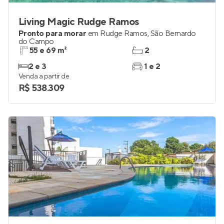
Living Magic Rudge Ramos
Pronto para morar
em
Rudge Ramos
,
São Bernardo
do Campo
55 e 69 m²
2
2 e 3
1 e 2
Venda a partir de
R$ 538.309