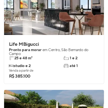
Life MBigucci
Pronto para morar
em
Centro
,
São Bernardo do
Campo
25 e 48 m²
1 e 2
studio e 2
até 1
Venda a partir de
R$ 385.100