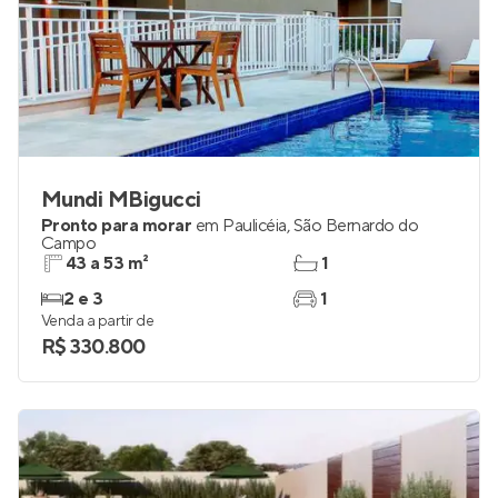
Mundi MBigucci
Pronto para morar
em
Paulicéia
,
São Bernardo do
Campo
43 a 53 m²
1
2 e 3
1
Venda a partir de
R$ 330.800