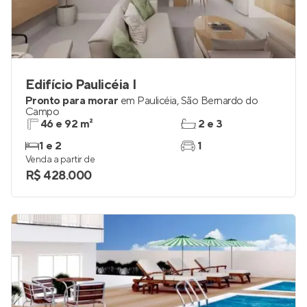
Edifício Paulicéia I
Pronto para morar
em
Paulicéia
,
São Bernardo do
Campo
46 e 92 m²
2 e 3
1 e 2
1
Venda a partir de
R$ 428.000