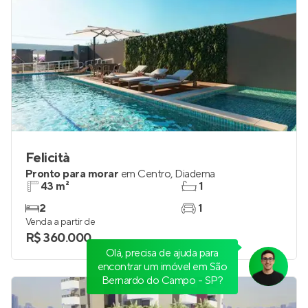
Felicità
Pronto para morar
em
Centro
,
Diadema
43 m²
1
2
1
Venda a partir de
R$ 360.000
Olá, precisa de ajuda para
encontrar um imóvel em São
Bernardo do Campo - SP?