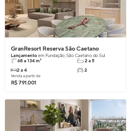
GranResort Reserva São Caetano
Lançamento
em
Fundação
,
São Caetano do Sul
68 a 134 m²
2 a 5
2 a 4
2
Venda a partir de
R$ 791.001