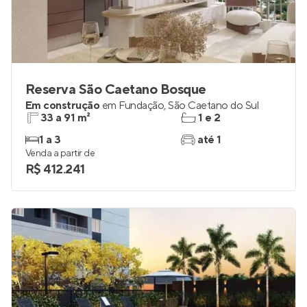
Reserva São Caetano Bosque
Em construção
em
Fundação
,
São Caetano do Sul
33 a 91 m²
1 e 2
1 a 3
até 1
Venda a partir de
R$ 412.241