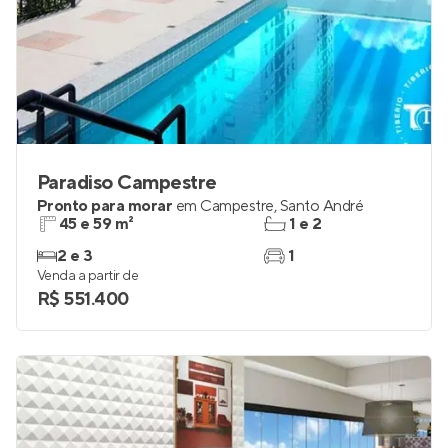
Paradiso Campestre
Pronto para morar
em
Campestre
,
Santo André
45 e 59 m²
1 e 2
2 e 3
1
Venda a partir de
R$ 551.400