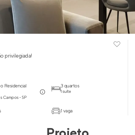
 privilegiada!
o Residencial
3 quartos
1 suíte
os Campos - SP
s
1 vaga
Projeto