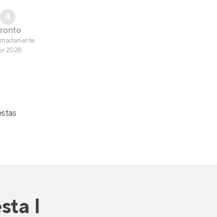
4
ronto
imadamente
br 2028
estas
sta I