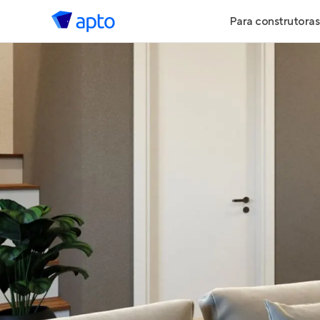
Para construtoras
Geração de 
Geração de Vi
Geração de 
Maiores Cons
Parcerias Imob
Anunciar Imó