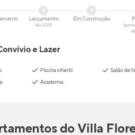
2
3
çamento
Lançamento
Em Construção
P
Abr 2025
Aprox
A
Convívio e Lazer
o
Piscina infantil
Salão de f
a
Academia
rtamentos
do
Villa Flore