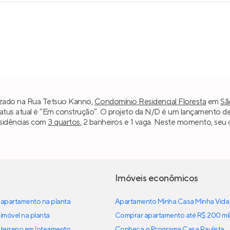
calizado na Rua Tetsuo Kanno,
Condomínio Residencial Floresta
em
Sã
tatus atual é “Em construção”. O projeto da N/D é um lançamento d
esidências com
3 quartos
, 2 banheiros e 1 vaga. Neste momento, seu 
Imóveis econômicos
apartamento na planta
Apartamento Minha Casa Minha Vida
imóvel na planta
Comprar apartamento até R$ 200 mil
terreno em loteamento
Conheça o Programa Casa Paulista