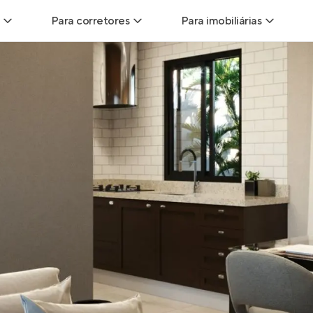
Para corretores
Para imobiliárias
Leads
Leads para Corretores
Leads para Imobiliári
sitas
Corretor+
Hub de imobiliárias
Vendas
Parcerias imobiliárias
Anunciar imóveis
trutoras
Hub de Corretores
iliárias
Perfil Verificado
veis
Anunciar imóveis