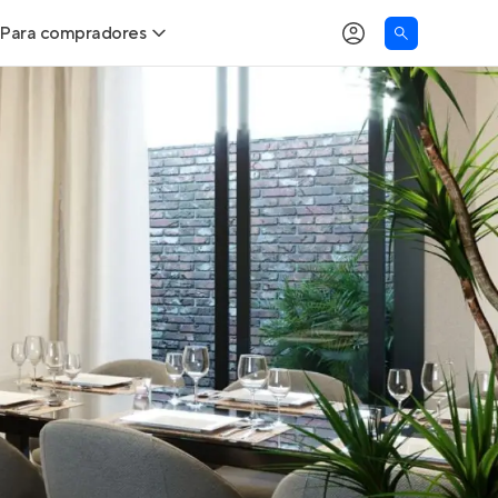
Para compradores
as
Buscar um imóvel novo
Calcule seu Poder de Compra
Comprar x Alugar
Correção do INCC
Simulador de Financiamento
Encontre um corretor