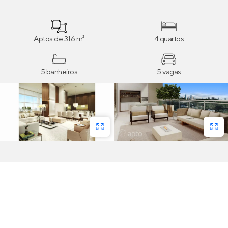
vagas na garagem.
Aptos de 316 m²
4 quartos
5 banheiros
5 vagas