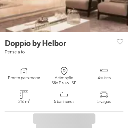
Doppio by Helbor
Pense alto
Pronto para morar
Aclimação
4 suítes
São Paulo - SP
316 m²
5 banheiros
5 vagas