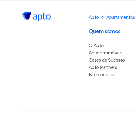
Apto
Apartamentos
Quem somos
O Apto
Anunciar imóveis
Cases de Sucesso
Apto Partners
Fale conosco
Política de Privacidade
Termos de Serviço
Termos d
© 2015 - 2026
Apto Tecnologia Ltda.
Todos os dire