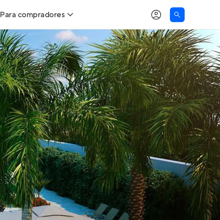
Para compradores
as
Buscar um imóvel novo
Calcule seu Poder de Compra
Comprar x Alugar
Correção do INCC
Simulador de Financiamento
Encontre um corretor