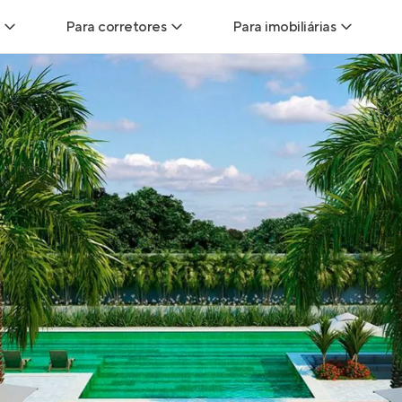
Para corretores
Para imobiliárias
Leads
Leads para Corretores
Leads para Imobiliári
sitas
Corretor+
Hub de imobiliárias
Vendas
Parcerias imobiliárias
Anunciar imóveis
trutoras
Hub de Corretores
iliárias
Perfil Verificado
veis
Anunciar imóveis