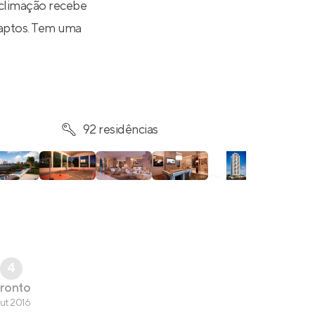
Aclimação recebe
 aptos. Tem uma
92 residências
4
ronto
ut 2016