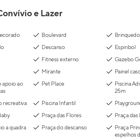
Convívio e Lazer
 decorado
Boulevard
Brinquedo
do
Descanso
Espiribol
Fitness externo
Gazebo G
Mirante
Painel cas
 apoio ao
Pet Place
Piscina Ad
tas
25m
o recreativa
Piscina Infantil
Playgroun
Baby
Praça das Flores
Praça das
io a quadra
Praça do descanso
Praça Prin
espelhos d