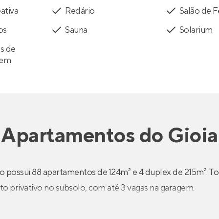
ativa
Redário
Salão de 
os
Sauna
Solarium
s de
gem
Apartamentos
do
Gioia
o possui 88 apartamentos de 124m² e 4 duplex de 215m². T
ito privativo no subsolo, com até 3 vagas na garagem.