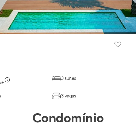
3 suítes
 SP
s
3 vagas
Condomínio