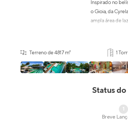
Inspirado no bel
o Gioia, da Cyre
ampla área de laz
Terreno de 4817 m²
1 Tor
Status do
1
Breve Lan