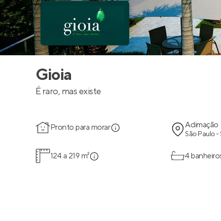
Gioia
É raro, mas existe
Aclimação
Pronto para morar
São Paulo -
124 a 219 m²
4 banheiro