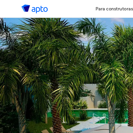
Para construtoras
Geração de 
Geração de Vi
Geração de 
Maiores Cons
Parcerias Imob
Anunciar Imó