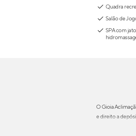
Quadra recre
Salão de Jog
SPA com jato
hidromassa
O Gioia Aclimaçã
e direito a depós