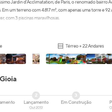
íssimo Jardin d’Acclimatation, de Paris, o renomado bairro 
la. Em um terreno com 4.817 m², com apenas uma torre e 92
er, com 3 piscinas maravilhosas.
re
Térreo + 22 Andares
Gioia
2
3
çamento
Lançamento
Em Construção
P
Out 2013
O