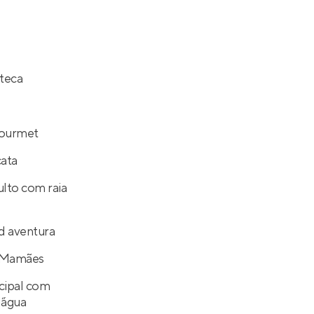
teca
ourmet
cata
ulto com raia
d aventura
 Mamães
cipal com
´água