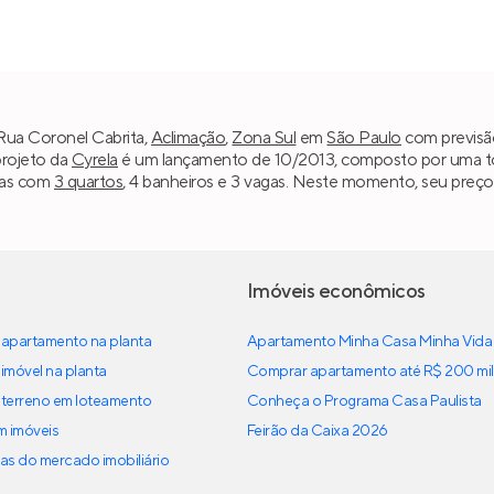
 Rua Coronel Cabrita,
Aclimação
,
Zona Sul
em
São Paulo
com previsão
projeto da
Cyrela
é um lançamento de 10/2013, composto por uma torre
ias com
3 quartos
, 4 banheiros e 3 vagas. Neste momento, seu preço
Imóveis econômicos
apartamento na planta
Apartamento Minha Casa Minha Vida
imóvel na planta
Comprar apartamento até R$ 200 mil
terreno em loteamento
Conheça o Programa Casa Paulista
em imóveis
Feirão da Caixa 2026
as do mercado imobiliário