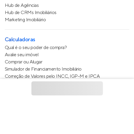
Hub de Agências
Hub de CRMs Imobiliários
Marketing Imobiliário
Calculadoras
Qual é o seu poder de compra?
Avalie seu imóvel
Comprar ou Alugar
Simulador de Financiamento Imobiliário
Correção de Valores pelo INCC, IGP-M e IPCA
Estimativa de valor do condomínio
Calculo do metro quadrado (m²)
Política de Privacidade
Termos de Serviço
Termos de Uso
© 2015 - 2026
Apto Tecnologia Ltda.
Todos os direitos
reservados