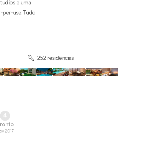
studios e uma
y-per-use. Tudo
.
252 residências
4
ronto
ov 2017