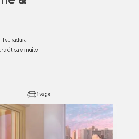
m fechadura
bra ótica e muito
1 vaga