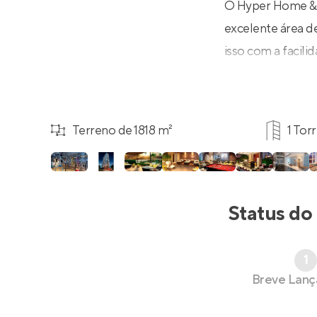
O Hyper Home & D
excelente área de
isso com a facil
Terreno de 1818 m²
1 Tor
Status do
1
Breve Lan