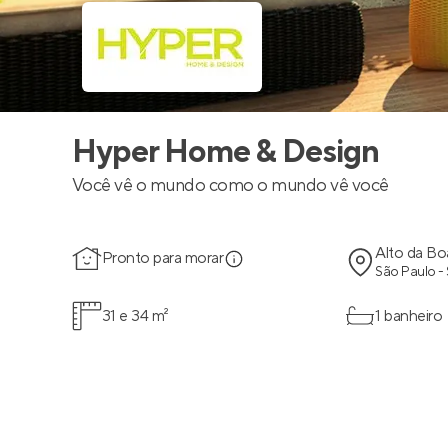
Hyper Home & Design
Você vê o mundo como o mundo vê você
Alto da Bo
Pronto para morar
São Paulo -
31 e 34 m²
1 banheiro