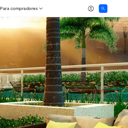
Para compradores
as
Buscar um imóvel novo
Calcule seu Poder de Compra
Comprar x Alugar
Correção do INCC
Simulador de Financiamento
Encontre um corretor