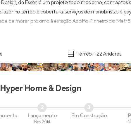
esign, da Esser, é um projeto todo moderno, com aptos 
 lazer no térreo e cobertura, serviços de manobristas e pa
idade de morar próximo à estação Adolfo Pinheiro do Metrô
re
Térreo + 22 Andares
Hyper Home & Design
2
3
çamento
Lançamento
Em Construção
P
Nov 2014
N