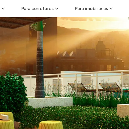
Para corretores
Para imobiliárias
Leads
Leads para Corretores
Leads para Imobiliári
sitas
Corretor+
Hub de imobiliárias
Vendas
Parcerias imobiliárias
Anunciar imóveis
trutoras
Hub de Corretores
iliárias
Perfil Verificado
veis
Anunciar imóveis