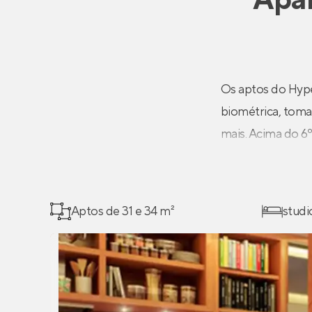
Os aptos do Hype
biométrica, tomad
mais. Acima do 6
Aptos de 31 e 34 m²
studi