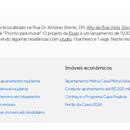
á localizado na Rua Dr. Antônio Bento, 139,
Alto da Boa Vista
,
Zona
l é “Pronto para morar”. O projeto da
Esser
é um lançamento de 11/201
, sendo algumas residências com
studio
, 1 banheiro e 1 vaga. Neste m
Imóveis econômicos
apartamento na planta
Apartamento Minha Casa Minha Vida
imóvel na planta
Comprar apartamento até R$ 200 mil
terreno em loteamento
Conheça o Programa Casa Paulista
em imóveis
Feirão da Caixa 2026
as do mercado imobiliário