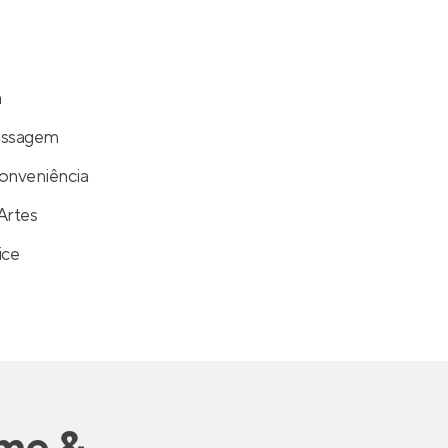
a
assagem
onveniência
Artes
ice
me &