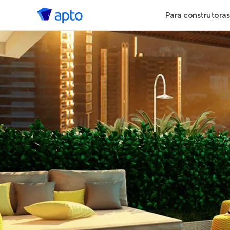
Para construtoras
Geração de 
Geração de Vi
Geração de 
Maiores Cons
Parcerias Imob
Anunciar Imó