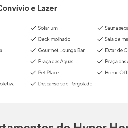
Convívio e Lazer
Solarium
Sauna sec
Deck molhado
Sala de m
a
Gourmet Lounge Bar
Estar de C
Praça das Águas
Praça das 
Pet Place
Home Off
oletiva
Descanso sob Pergolado
rtamentos
do
Hyper Ho