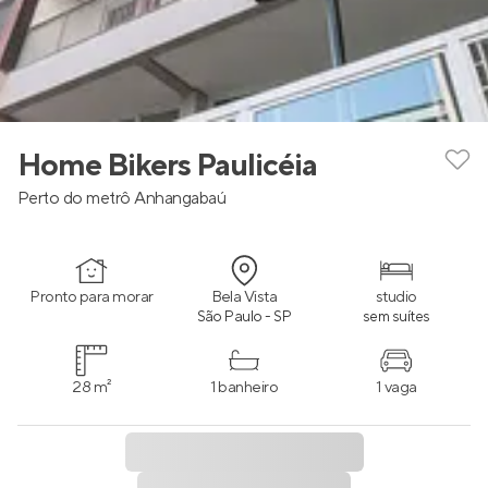
Home Bikers Paulicéia
Perto do metrô Anhangabaú
Pronto para morar
Bela Vista
studio
São Paulo - SP
sem suítes
28 m²
1 banheiro
1 vaga