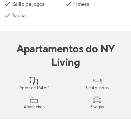
Salão de jogos
Fitness
Sauna
Apartamentos
do
NY
Living
Aptos de 164 m²
3 e 4 quartos
4 banheiros
3 vagas