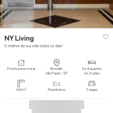
NY Living
O melhor da sua vida todos os dias!
Pronto para morar
Brooklin
3 e 4 quartos
São Paulo - SP
2 e 3 suítes
164 m²
4 banheiros
3 vagas