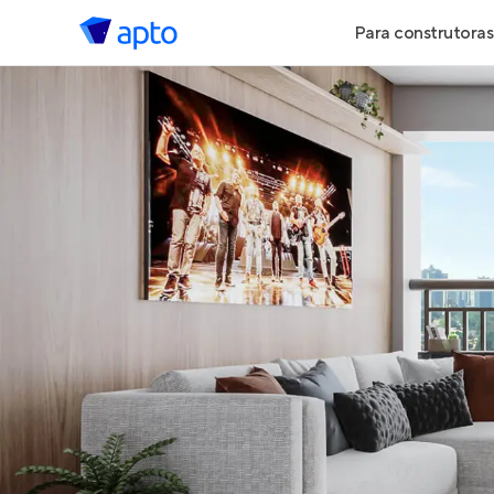
Para construtoras
Geração de 
Geração de Vi
Geração de 
Maiores Cons
Parcerias Imob
Anunciar Imó