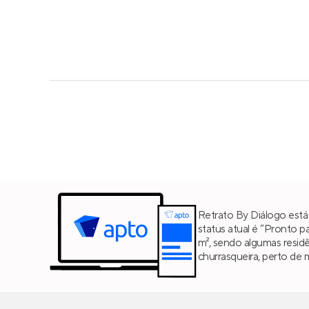
Retrato By Diálogo est
status atual é “Pronto p
m², sendo algumas resi
churrasqueira, perto de