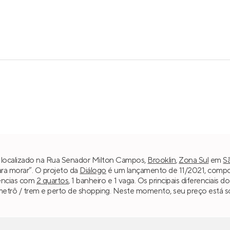
á localizado na Rua Senador Milton Campos,
Brooklin
,
Zona Sul
em
S
ara morar”. O projeto da
Diálogo
é um lançamento de 11/2021, compos
dências com
2 quartos
, 1 banheiro e 1 vaga. Os principais diferenciai
 metrô / trem e perto de shopping. Neste momento, seu preço está s