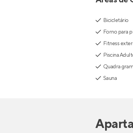
Bicicletário
Forno para p
Fitness exte
Piscina Adul
Quadra gra
Sauna
Apart