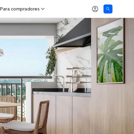
Para compradores
as
Buscar um imóvel novo
Calcule seu Poder de Compra
Comprar x Alugar
Correção do INCC
Simulador de Financiamento
Encontre um corretor