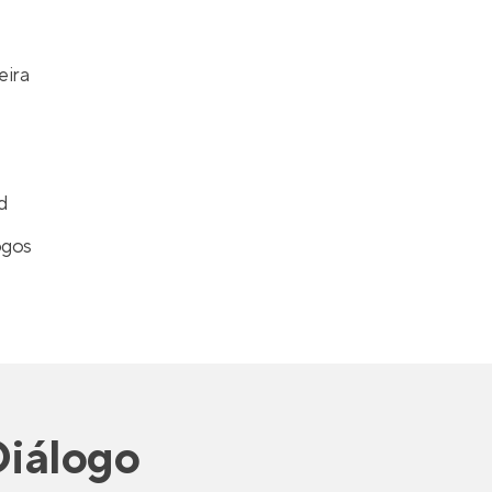
eira
d
ogos
Diálogo