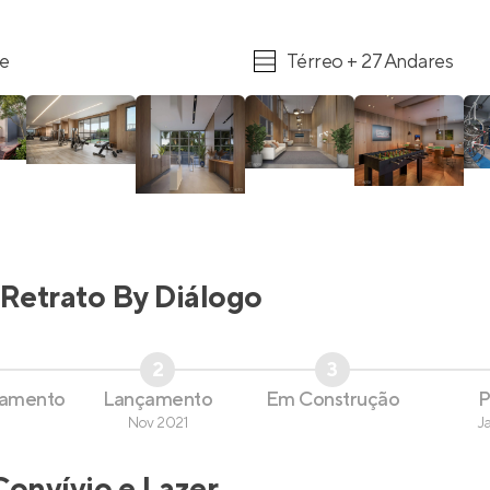
re
Térreo + 27 Andares
Retrato By Diálogo
2
3
çamento
Lançamento
Em Construção
P
Nov 2021
J
Convívio e Lazer