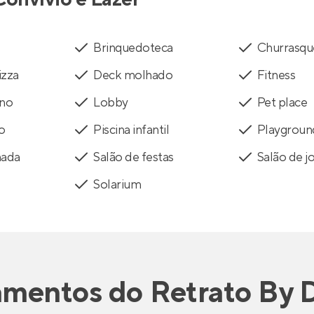
Brinquedoteca
Churrasqu
izza
Deck molhado
Fitness
rno
Lobby
Pet place
to
Piscina infantil
Playgroun
mada
Salão de festas
Salão de j
Solarium
amentos
do
Retrato By 