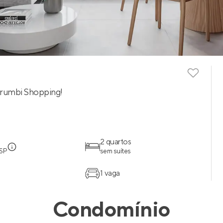
orumbi Shopping!
2 quartos
 SP
sem suítes
1 vaga
Condomínio