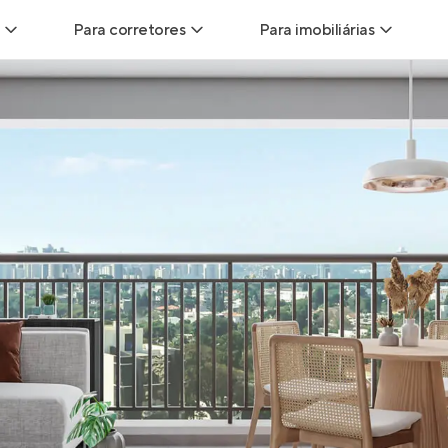
Para corretores
Para imobiliárias
Leads
Leads para Corretores
Leads para Imobiliári
sitas
Corretor+
Hub de imobiliárias
Vendas
Parcerias imobiliárias
Anunciar imóveis
trutoras
Hub de Corretores
iliárias
Perfil Verificado
veis
Anunciar imóveis