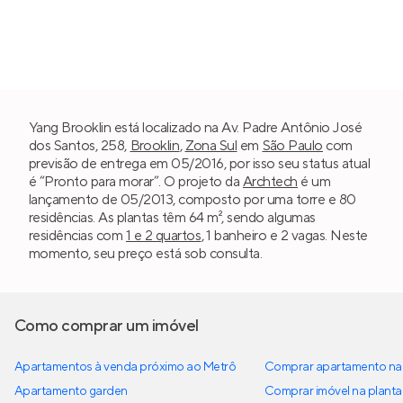
Yang Brooklin está localizado na Av. Padre Antônio José
dos Santos, 258,
Brooklin
,
Zona Sul
em
São Paulo
com
previsão de entrega em 05/2016, por isso seu status atual
é “Pronto para morar”. O projeto da
Archtech
é um
lançamento de 05/2013, composto por uma torre e 80
residências. As plantas têm 64 m², sendo algumas
residências com
1 e 2 quartos
, 1 banheiro e 2 vagas. Neste
momento, seu preço está sob consulta.
Como comprar um imóvel
Apartamentos à venda próximo ao Metrô
Comprar apartamento na 
Apartamento garden
Comprar imóvel na planta