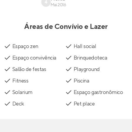
4
Mai 2016
Áreas de Convívio e Lazer
Espaço zen
Hall social
Espaço convivência
Brinquedoteca
Salão de festas
Playground
Fitness
Piscina
Solarium
Espaço gastronômico
Deck
Pet place