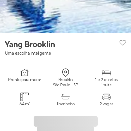
Yang Brooklin
Uma escolha inteligente
Pronto para morar
Brooklin
1 e 2 quartos
São Paulo - SP
1 suíte
64 m²
1 banheiro
2 vagas