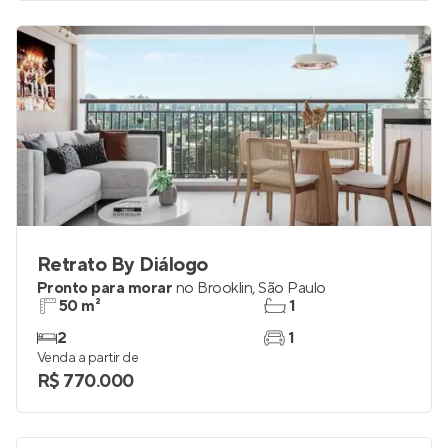
Venda a partir de
R$ 615.000
Retrato By Diálogo
Pronto para morar
no
Brooklin
,
São Paulo
50 m²
1
2
1
Venda a partir de
R$ 770.000