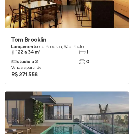
Tom Brooklin
Lançamento
no
Brooklin
,
São Paulo
22 a 34 m²
1
studio a 2
0
Venda a partir de
R$ 271.558