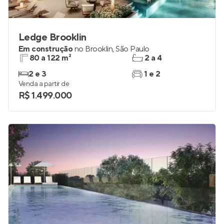
Ledge Brooklin
Em construção
no
Brooklin
,
São Paulo
80 a 122 m²
2 a 4
2 e 3
1 e 2
Venda a partir de
R$ 1.499.000