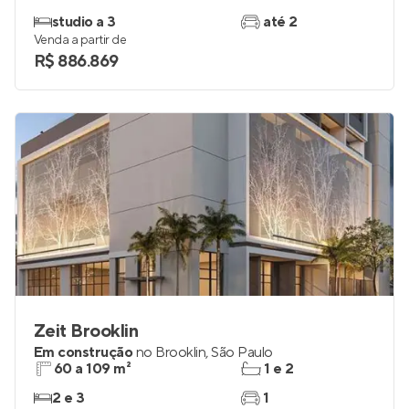
Escape Brooklin
Lançamento
no
Brooklin
,
São Paulo
31 a 98 m²
1 e 2
studio a 3
até 2
Venda a partir de
R$ 886.869
Zeit Brooklin
Em construção
no
Brooklin
,
São Paulo