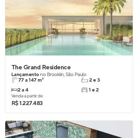
The Grand Residence
Lançamento
no
Brooklin
,
São Paulo
77 a 147 m²
2 e 3
2 a 4
1 e 2
Venda a partir de
R$ 1.227.483