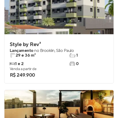
Style by Rev³
Lançamento
no
Brooklin
,
São Paulo
29 e 36 m²
1
1 e 2
0
Venda a partir de
R$ 249.900