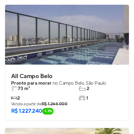
R$ 1.219.765
All Campo Belo
Pronto para morar
no
Campo Belo
,
São Paulo
73 m²
2
2
1
Venda a partir de
R$ 1.264.000
R$ 1.227.240
3%