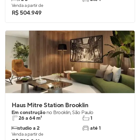
Em construção
no
Brooklin
,
São Paulo
38 a 79 m²
1 e 2
1 a 3
até 1
Venda a partir de
R$ 504.949
Haus Mitre Station Brooklin
Em construção
no
Brooklin
,
São Paulo
26 a 64 m²
1