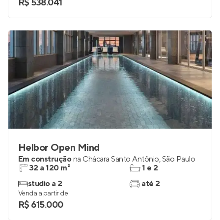
studio a 2
até 1
Venda a partir de
R$ 538.041
Helbor Open Mind
Em construção
na
Chácara Santo Antônio
,
São Paulo
32 a 120 m²
1 e 2
studio a 2
até 2