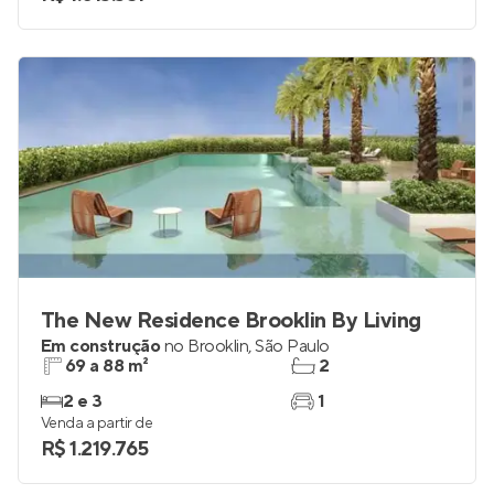
2 e 3
1 e 2
Venda a partir de
R$ 1.013.351
The New Residence Brooklin By Living
Em construção
no
Brooklin
,
São Paulo
69 a 88 m²
2
2 e 3
1
Venda a partir de