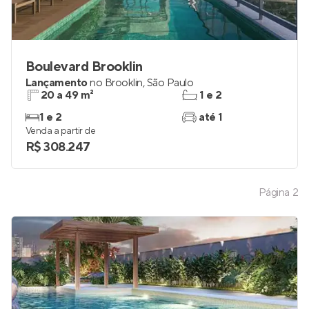
Boulevard Brooklin
Lançamento
no
Brooklin
,
São Paulo
20 a 49 m²
1 e 2
1 e 2
até 1
Venda a partir de
R$ 308.247
Página
2