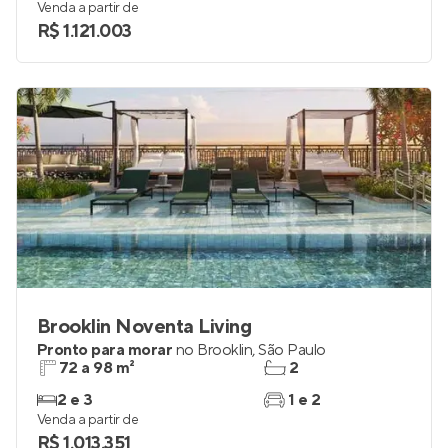
60 a 109 m²
1 e 2
2 e 3
1
Venda a partir de
R$ 1.121.003
Brooklin Noventa Living
Pronto para morar
no
Brooklin
,
São Paulo
72 a 98 m²
2