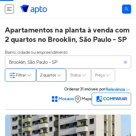
O Apto utiliza cookies.
Saiba mais
.
Tudo bem
Apartamentos na planta à venda com
2 quartos no Brooklin, São Paulo - SP
Bairro, cidade ou empreendimento
Filtrar
2 quartos
Status
Preço
Ordenar
31 imóveis
por
Relevância
Mosaico
Mapa
COMPARAR