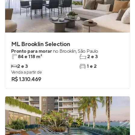
ML Brooklin Selection
Pronto para morar
no
Brooklin
,
São Paulo
84 e 118 m²
2 e 3
2 e 3
1 e 2
Venda a partir de
R$ 1.310.469