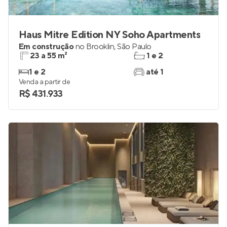
Haus Mitre Edition NY Soho Apartments
Em construção
no
Brooklin
,
São Paulo
23 a 55 m²
1 e 2
1 e 2
até 1
Venda a partir de
R$ 431.933