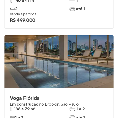
011 Brooklin Residence
Lançamento
no
Brooklin
,
São Paulo
40 e 41 m²
1
2
até 1
Venda a partir de
R$ 499.000
Voga Flórida