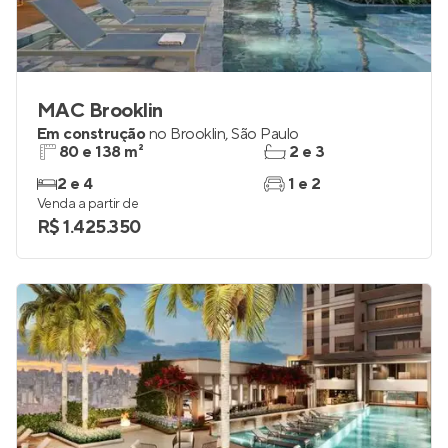
MAC Brooklin
Em construção
no
Brooklin
,
São Paulo
80 e 138 m²
2 e 3
2 e 4
1 e 2
Venda a partir de
R$ 1.425.350