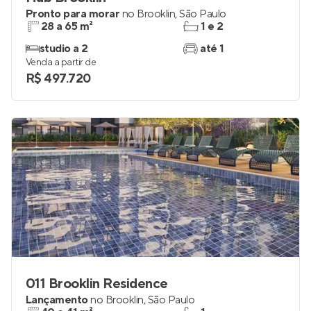
Hub Brooklin
Pronto para morar
no
Brooklin
,
São Paulo
28 a 65 m²
1 e 2
studio a 2
até 1
Venda a partir de
R$ 497.720