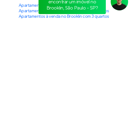
The Residence Brooklin By Living
Em construção
no
Brooklin
,
São Paulo
88 a 127 m²
2 e 3
2 a 4
1 e 2
Venda a partir de
R$ 1.581.162