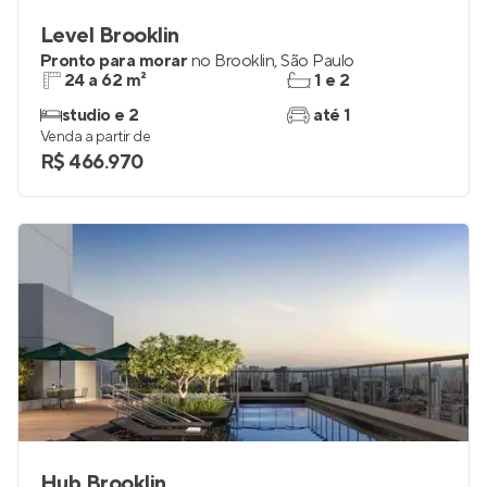
Level Brooklin
Pronto para morar
no
Brooklin
,
São Paulo
24 a 62 m²
1 e 2
studio e 2
até 1
Venda a partir de
R$ 466.970