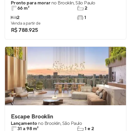
Upper Brooklin
Pronto para morar
no
Brooklin
,
São Paulo
66 m²
2
2
1
Venda a partir de
R$ 788.925