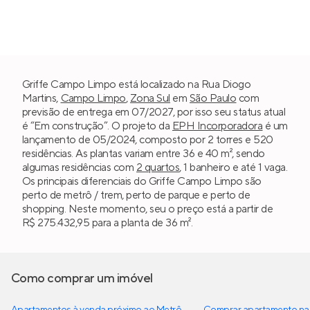
Griffe Campo Limpo está localizado na Rua Diogo
Martins,
Campo Limpo
,
Zona Sul
em
São Paulo
com
previsão de entrega em 07/2027, por isso seu status atual
é “Em construção”. O projeto da
EPH Incorporadora
é um
lançamento de 05/2024, composto por 2 torres e 520
residências. As plantas variam entre 36 e 40 m², sendo
algumas residências com
2 quartos
, 1 banheiro e até 1 vaga.
Os principais diferenciais do Griffe Campo Limpo são
perto de metrô / trem, perto de parque e perto de
shopping. Neste momento, seu o preço está a partir de
R$ 275.432,95 para a planta de 36 m².
Como comprar um imóvel
Apartamentos à venda próximo ao Metrô
Comprar apartamento na 