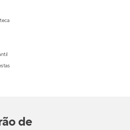
teca
ntil
estas
rão de