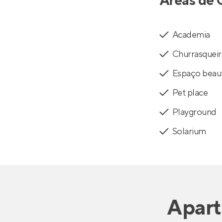
Áreas de 
Academia
Churrasqueir
Espaço beau
Pet place
Playground
Solarium
Apar