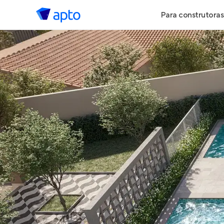
Para construtoras
Geração de 
Geração de Vi
Geração de 
Maiores Cons
Parcerias Imob
Anunciar Imó