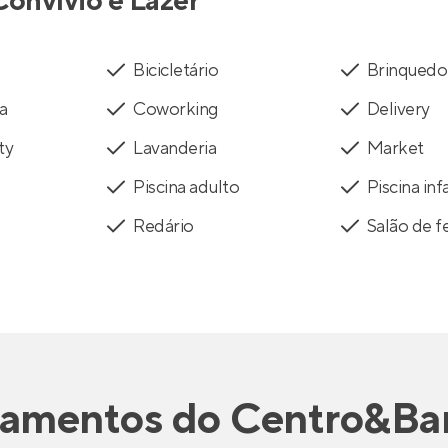
Convívio e Lazer
Bicicletário
Brinquedo
a
Coworking
Delivery
ty
Lavanderia
Market
Piscina adulto
Piscina infa
Redário
Salão de f
tamentos
do
Centro&Ba