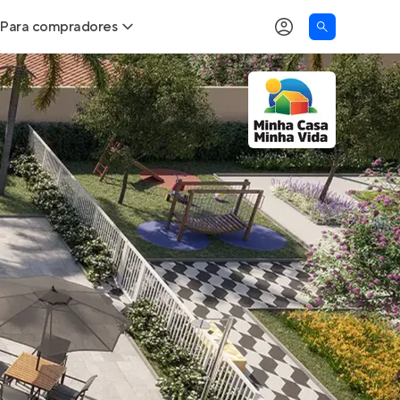
Para compradores
as
Buscar um imóvel novo
Calcule seu Poder de Compra
Comprar x Alugar
Correção do INCC
Simulador de Financiamento
Encontre um corretor