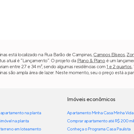
as está localizado na Rua Barão de Campinas,
Campos Elíseos
,
Zon
atus atual é “Lançamento”. O projeto da
Plano & Plano
é um lançamen
variam entre 27 e 34 m², sendo algumas residências com
1 e 2 quartos
,
s são ampla área de lazer. Neste momento, seu o preço está a parti
Imóveis econômicos
apartamento na planta
Apartamento Minha Casa Minha Vida
imóvel na planta
Comprar apartamento até R$ 200 mil
terreno em loteamento
Conheça o Programa Casa Paulista