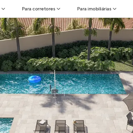
Para corretores
Para imobiliárias
Leads
Leads para Corretores
Leads para Imobiliári
sitas
Corretor+
Hub de imobiliárias
Vendas
Parcerias imobiliárias
Anunciar imóveis
trutoras
Hub de Corretores
iliárias
Perfil Verificado
veis
Anunciar imóveis