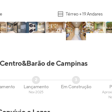
re
Térreo + 19 Andares
Centro&Barão de Campinas
2
3
çamento
Lançamento
Em Construção
P
Nov 2025
Aprox
N