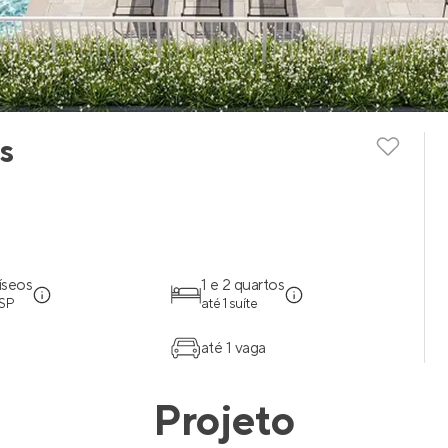
s
íseos
1 e 2 quartos
 SP
até 1 suíte
até 1 vaga
Projeto