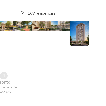
289 residências
4
ronto
imadamente
ov 2028