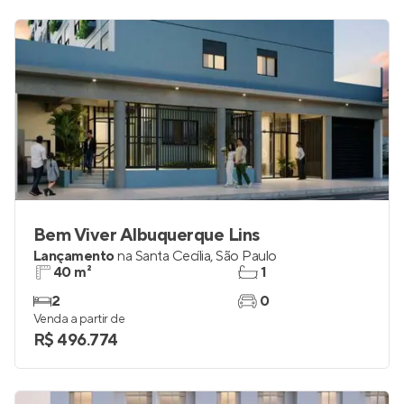
Bem Viver Albuquerque Lins
Lançamento
na
Santa Cecília
,
São Paulo
40 m²
1
2
0
Venda a partir de
R$ 496.774