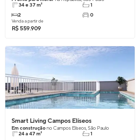
34 e 37 m²
1
2
0
Venda a partir de
R$ 559.909
Smart Living Campos Elíseos
Em construção
no
Campos Elíseos
,
São Paulo
24 a 47 m²
1