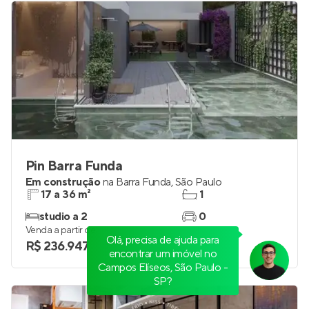
Pin Barra Funda
Em construção
na
Barra Funda
,
São Paulo
17 a 36 m²
1
studio a 2
0
Venda a partir de
Olá, precisa de ajuda para
R$ 236.947
encontrar um imóvel no
Campos Elíseos, São Paulo -
SP?