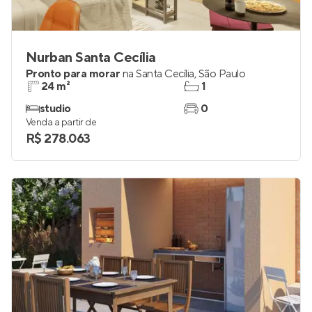
Nurban Santa Cecília
Pronto para morar
na
Santa Cecília
,
São Paulo
24 m²
1
studio
0
Venda a partir de
R$ 278.063