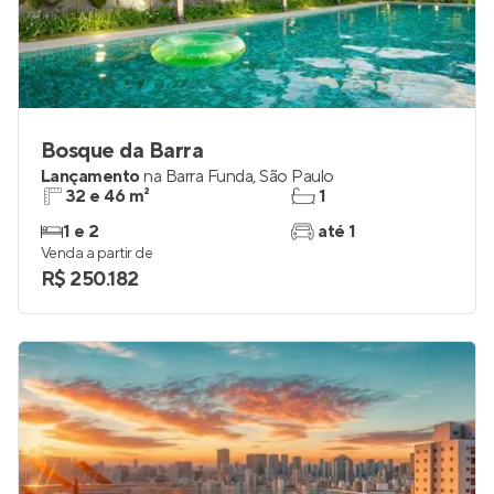
Bosque da Barra
Lançamento
na
Barra Funda
,
São Paulo
32 e 46 m²
1
1 e 2
até 1
Venda a partir de
R$ 250.182