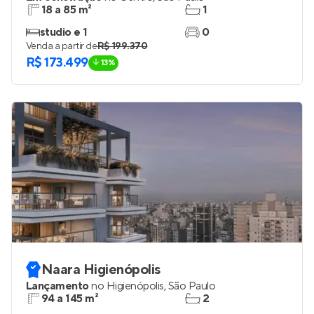
18 a 85 m²
1
studio e 1
0
Venda a partir de
R$ 199.370
R$ 173.499
13%
Naara Higienópolis
Lançamento
no
Higienópolis
,
São Paulo
94 a 145 m²
2