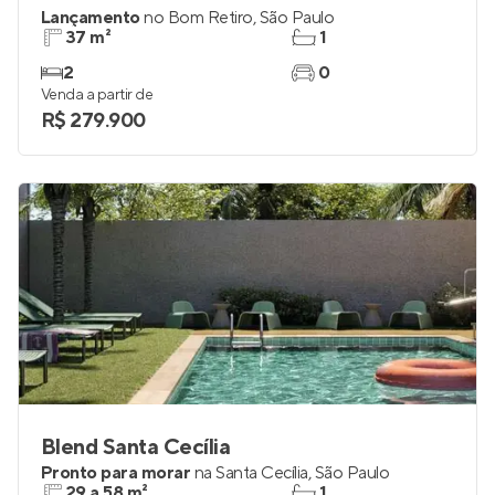
Lançamento
no
Bom Retiro
,
São Paulo
37 m²
1
2
0
Venda a partir de
R$ 279.900
Blend Santa Cecília
Pronto para morar
na
Santa Cecília
,
São Paulo
29 a 58 m²
1