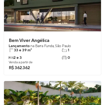
Bem Viver Angélica
Lançamento
na
Barra Funda
,
São Paulo
33 e 39 m²
1
2 e 3
0
Venda a partir de
R$ 362.362