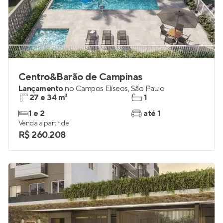
Centro&Barão de Campinas
Lançamento
no
Campos Elíseos
,
São Paulo
27 e 34 m²
1
1 e 2
até 1
Venda a partir de
R$ 260.208