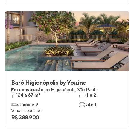
Barô Higienópolis by You,inc
Em construção
no
Higienópolis
,
São Paulo
24 a 67 m²
1 e 2
studio e 2
até 1
Venda a partir de
R$ 388.900