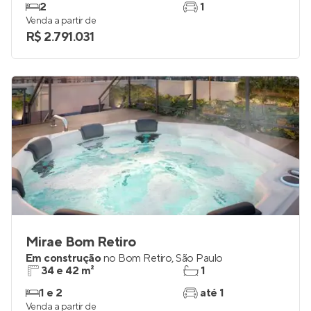
2
1
Venda a partir de
R$ 2.791.031
Mirae Bom Retiro
Em construção
no
Bom Retiro
,
São Paulo
34 e 42 m²
1
1 e 2
até 1
Venda a partir de