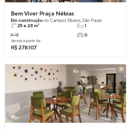
Bem Viver Praça Nébias
Em construção
no
Campos Elíseos
,
São Paulo
25 e 28 m²
1
1
0
Venda a partir de
R$ 278.107