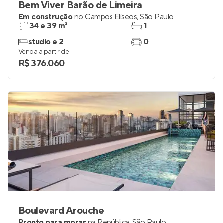
Bem Viver Barão de Limeira
Em construção
no
Campos Elíseos
,
São Paulo
34 e 39 m²
1
studio e 2
0
Venda a partir de
R$ 376.060
Boulevard Arouche
Pronto para morar
na
República
,
São Paulo