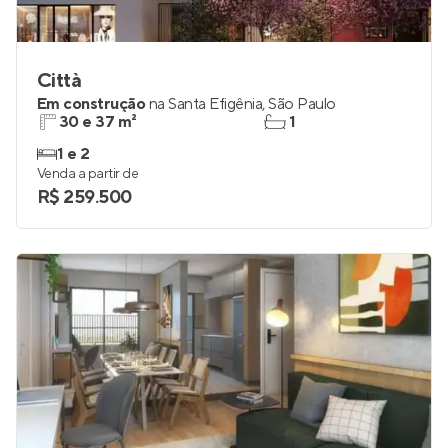
Città
Em construção
na
Santa Efigênia
,
São Paulo
30 e 37 m²
1
1 e 2
Venda a partir de
R$ 259.500