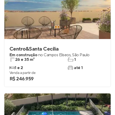
Centro&Santa Cecília
Em construção
no
Campos Elíseos
,
São Paulo
26 e 35 m²
1
1 e 2
até 1
Venda a partir de
R$ 246.959