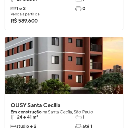
1 e 2
0
Venda a partir de
R$ 589.600
OUSY Santa Cecília
Em construção
na
Santa Cecília
,
São Paulo
24 e 41 m²
1
studio e 2
até 1