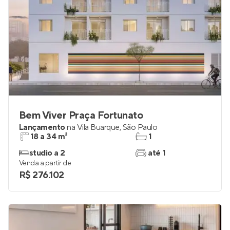
Bem Viver Praça Fortunato
Lançamento
na
Vila Buarque
,
São Paulo
18 a 34 m²
1
studio a 2
até 1
Venda a partir de
R$ 276.102