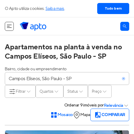
O Apto utiliza cookies.
Saiba mais
.
Tudo bem
Apartamentos na planta à venda no
Campos Elíseos, São Paulo - SP
Bairro, cidade ou empreendimento
Filtrar
Quartos
Status
Preço
Ordenar
9 imóveis
por
Relevância
Mosaico
Mapa
COMPARAR