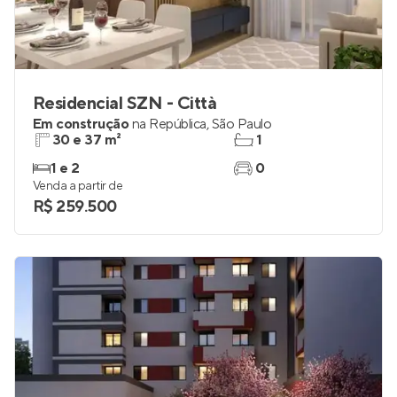
Residencial SZN - Città
Em construção
na
República
,
São Paulo
30 e 37 m²
1
1 e 2
0
Venda a partir de
R$ 259.500