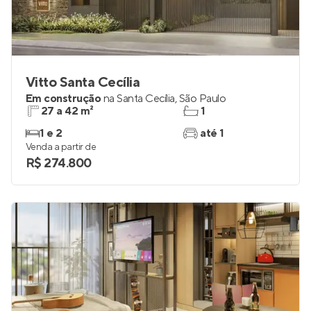
Vitto Santa Cecília
Em construção
na
Santa Cecília
,
São Paulo
27 a 42 m²
1
1 e 2
até 1
Venda a partir de
R$ 274.800