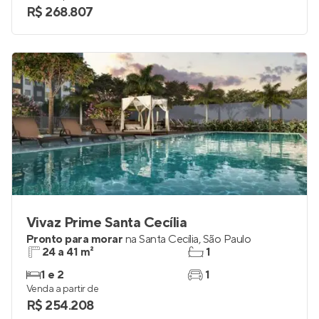
R$ 268.807
Vivaz Prime Santa Cecília
Pronto para morar
na
Santa Cecília
,
São Paulo
24 a 41 m²
1
1 e 2
1
Venda a partir de
R$ 254.208