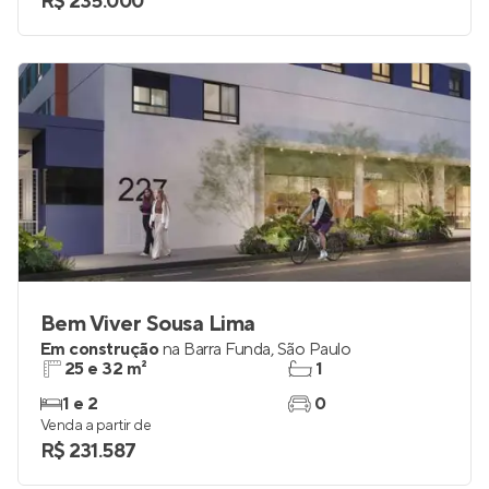
R$ 235.000
Bem Viver Sousa Lima
Em construção
na
Barra Funda
,
São Paulo
25 e 32 m²
1
1 e 2
0
Venda a partir de
R$ 231.587