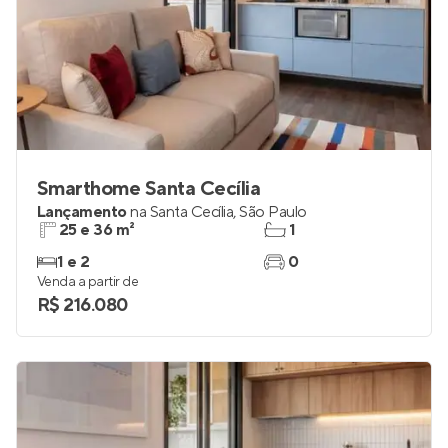
Smarthome Santa Cecília
Lançamento
na
Santa Cecília
,
São Paulo
25 e 36 m²
1
1 e 2
0
Venda a partir de
R$ 216.080