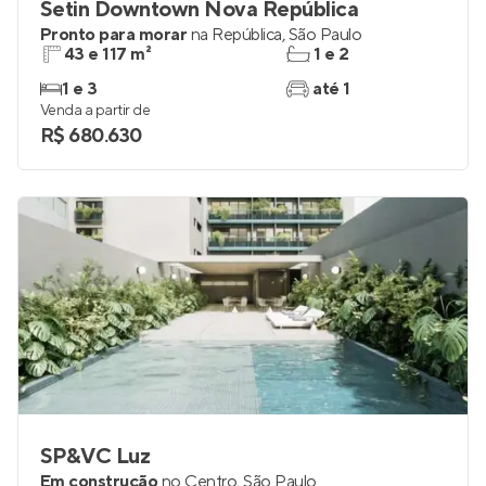
Setin Downtown Nova República
Pronto para morar
na
República
,
São Paulo
43 e 117 m²
1 e 2
1 e 3
até 1
Venda a partir de
R$ 680.630
SP&VC Luz
Em construção
no
Centro
,
São Paulo