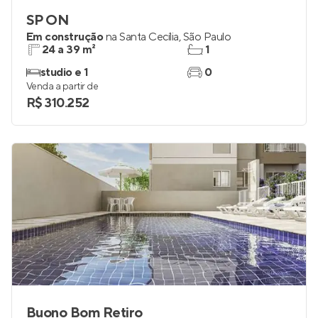
SP ON
Em construção
na
Santa Cecília
,
São Paulo
24 a 39 m²
1
studio e 1
0
Venda a partir de
R$ 310.252
Buono Bom Retiro