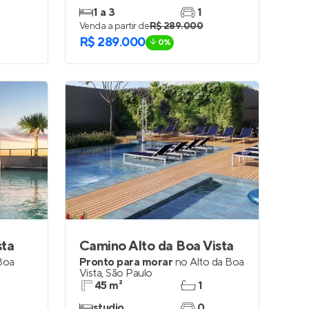
1 a 3
1
Venda a partir de
R$ 289.000
R$ 289.000
0%
sta
Camino Alto da Boa Vista
Boa
Pronto para morar
no
Alto da Boa
Vista
,
São Paulo
45 m²
1
studio
0