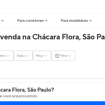
Para corretores
Para imobiliárias
venda na Chácara Flora, São Pa
ads
Leads para Corretores
Leads para Imobiliárias
itas
Corretor+
Hub de imobiliárias
rtos
Status
Preço
Filtrar
ndas
Parcerias imobiliárias
Anunciar imóveis
rutoras
Hub de Corretores
Entrar no Painel de 
liárias
Perfil Verificado
ara Flora, São Paulo
?
e você está procurando.
is
Anunciar imóveis