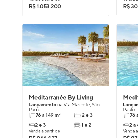
R$ 1.053.200
R$ 30
Meditarranée By Living
Medit
Lançamento
na
Vila Mascote
,
São
Lança
Paulo
Paulo
76 a 149 m²
2 e 3
76 
2 e 3
1 e 2
2 a 
Venda a partir de
Venda a 