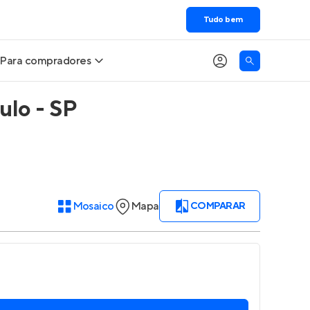
Tudo bem
Para compradores
ulo - SP
Buscar um imóvel novo
Meu perfil
Calcule seu Poder de Compra
Imóveis Visualizados
Comprar x Alugar
Imóveis Contatados
Mosaico
Mapa
COMPARAR
Correção do INCC
Clientes
Entrar no Apto
Simulador de Financiamento
Encontre um corretor