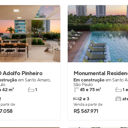
 Adolfo Pinheiro
nstrução
em
Santo Amaro
,
Em construção
em
Santo 
ulo
São Paulo
a 42 m²
1
45 e 75 m²
1 
2
2 e 3
at
partir de
Venda a partir de
7.058
R$ 567.971