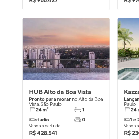
R$ 966.427
R$ 97
HUB Alto da Boa Vista
Kazz
Pronto para morar
no
Alto da Boa
Lança
Vista
,
São Paulo
Paulo
24 m²
1
24 
studio
0
1 e 
Venda a partir de
Venda a 
R$ 428.541
R$ 23