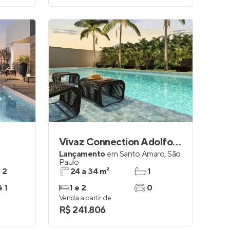
Vivaz Connection Adolfo Pinheiro
Lançamento
em
Santo Amaro
,
São
Paulo
e 2
24 a 34 m²
1
é 1
1 e 2
0
Venda a partir de
R$ 241.806