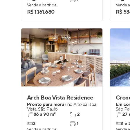
Venda a partir de
Venda a 
R$ 1.161.680
R$ 53
Arch Boa Vista Residence
Crono
Pronto para morar
no
Alto da Boa
Em co
Vista
,
São Paulo
São Pa
86 a 90 m²
2
27 
3
1
1 e 
Venda a partir de
Venda a 