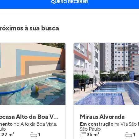
QUERO RECEBER
inel de Clientes
Entrar no Painel de Clientes
Entrar no Apto
róximos à sua busca
Metrocasa Alto da Boa Vista
Miraus Alvorada
mento
no
Alto da Boa Vista
,
Em construção
na
Vila São
ulo
São Paulo
a 27 m²
1
36 m²
1