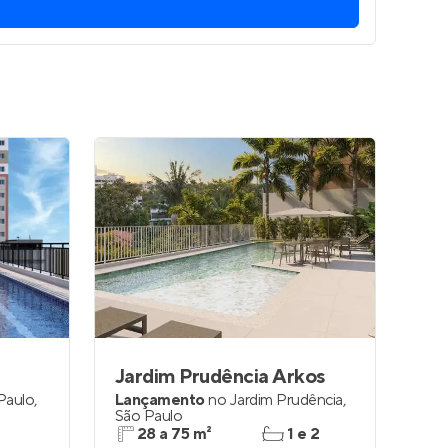
Entrar no Apto
Jardim Prudência Arkos
 Paulo
,
Lançamento
no
Jardim Prudência
,
São Paulo
28 a 75 m²
1 e 2