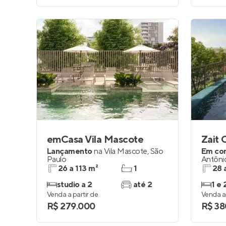
emCasa Vila Mascote
Lançamento
na
Vila Mascote
,
São
Em co
Paulo
Antôni
26 a 113 m²
1
28 
studio a 2
até 2
1 e 
Venda a partir de
Venda a 
R$ 279.000
R$ 38