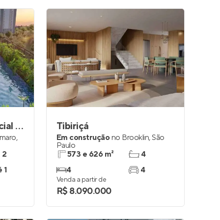
Monumental Residencial Conx
Tibiriçá
Amaro
,
Em construção
no
Brooklin
,
São
Paulo
e 2
573 e 626 m²
4
é 1
4
4
Venda a partir de
R$ 8.090.000