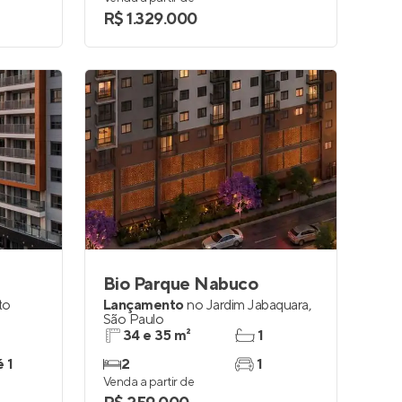
R$ 1.329.000
Bio Parque Nabuco
to
Lançamento
no
Jardim Jabaquara
,
São Paulo
34 e 35 m²
1
é 1
2
1
Venda a partir de