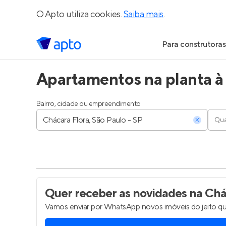
O Apto utiliza cookies.
Saiba mais
.
Para construtoras
Apartamentos na planta à 
Geração de Le
Geração de Vis
Bairro, cidade ou empreendimento
Qua
Geração de Ve
Maiores Const
Parcerias Imobi
Quer receber as novidades
na Chác
Vamos enviar por WhatsApp novos imóveis do jeito qu
Anunciar Imóve