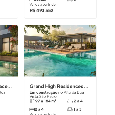
Venda a partir de
R$ 493.552
Grand Club Home Spaces Alto da Boa Vista
Grand High Residences Alto da Boa Vista
Boa
Em construção
no
Alto da Boa
Vista
,
São Paulo
97 a 184 m²
2 a 4
2 a 4
1 a 3
Venda a partir de