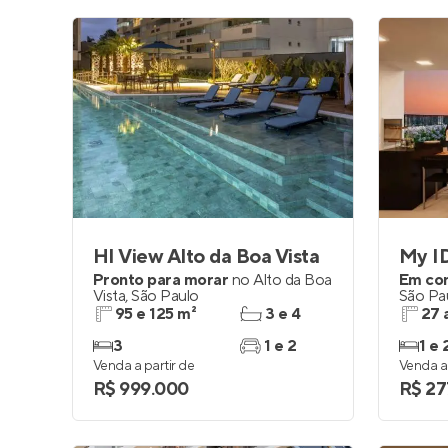
HI View Alto da Boa Vista
My ID
Pronto para morar
no
Alto da Boa
Em co
Vista
,
São Paulo
São Pa
95 e 125 m²
3 e 4
27 
3
1 e 2
1 e 
Venda a partir de
Venda a 
R$ 999.000
R$ 27