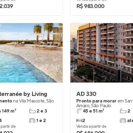
2.039
R$ 983.000
erranée by Living
AD 330
mento
na
Vila Mascote
,
São
Pronto para morar
em
San
Amaro
,
São Paulo
a 149 m²
2 e 3
45 e 51 m²
2
4
1 e 2
2
at
partir de
Venda a partir de