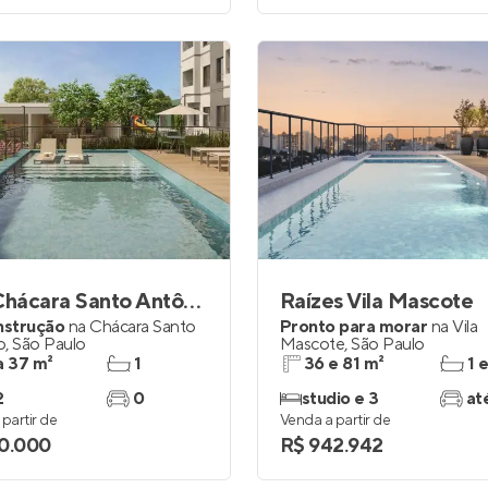
Zait Chácara Santo Antônio
Raízes Vila Mascote
nstrução
na
Chácara Santo
Pronto para morar
na
Vila
o
,
São Paulo
Mascote
,
São Paulo
a 37 m²
1
36 e 81 m²
1 
2
0
studio e 3
at
partir de
Venda a partir de
0.000
R$ 942.942