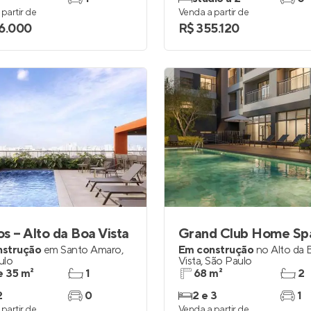
partir de
Venda a partir de
6.000
R$ 355.120
s – Alto da Boa Vista
nstrução
em
Santo Amaro
,
Em construção
no
Alto da 
ulo
Vista
,
São Paulo
e 35 m²
1
68 m²
2
2
0
2 e 3
1
partir de
Venda a partir de