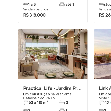
1 a 3
até 1
stud
Venda a partir de
Venda a 
R$ 318.000
R$ 26
Practical Life - Jardim Prudência
Link 
Em construção
na
Vila Santa
Em co
Catarina
,
São Paulo
Vista
,
S
62 a 115 m²
2
45 
2
1
2