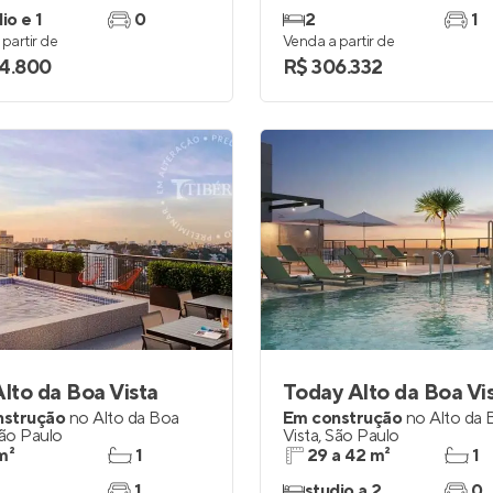
io e 1
0
2
1
partir de
Venda a partir de
4.800
R$ 306.332
Alto da Boa Vista
Today Alto da Boa Vi
nstrução
no
Alto da Boa
Em construção
no
Alto da 
ão Paulo
Vista
,
São Paulo
m²
1
29 a 42 m²
1
1
studio a 2
0