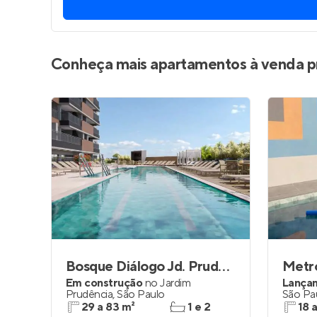
Entrar no Pa
Conheça mais apartamentos à venda p
Bosque Diálogo Jd. Prudência
Em construção
no
Jardim
Lança
Prudência
,
São Paulo
São Pa
29 a 83 m²
1 e 2
18 