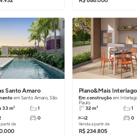
4.932
R$ 686.000
as Santo Amaro
mento
em
Santo Amaro
,
São
Em construção
em
Interlag
Paulo
a 33 m²
1
32 m²
1
2
0
2
0
partir de
Venda a partir de
0.000
R$ 234.805