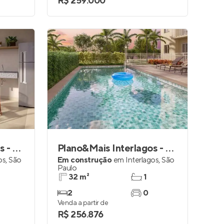
R$ 259.000
Plano&Mais Interlagos - Reserva
Plano&Mais Interlagos - Refúgio
os
,
São
Em construção
em
Interlagos
,
São
Paulo
32 m²
1
2
0
Venda a partir de
R$ 256.876