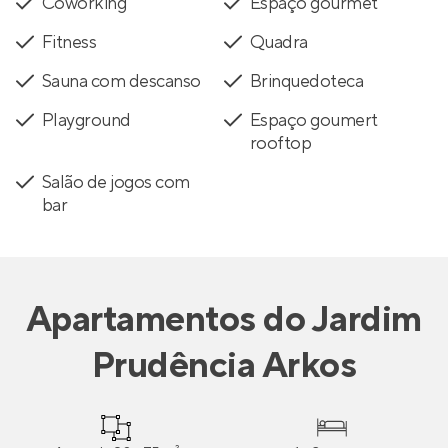
Coworking
Espaço gourmet
Fitness
Quadra
Sauna com descanso
Brinquedoteca
Playground
Espaço goumert
rooftop
Salão de jogos com
bar
Apartamentos
do
Jardim
Prudência Arkos