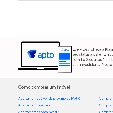
Every Day Chácara Klabi
seu status atual é “Em 
com
1 e 2 quartos
, 1 e 
atrai investidores. Nest
Como comprar um imóvel
Apartamentos à venda próximo ao Metrô
Comprar 
Apartamento garden
Comprar 
Apartamentos para investir
Comprar 