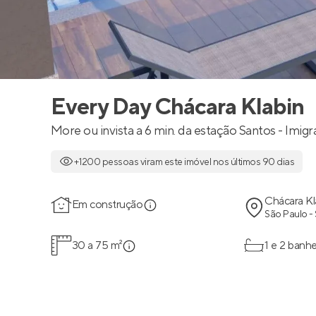
Every Day Chácara Klabin
More ou invista a 6 min. da estação Santos - Imig
+1200 pessoas viram este imóvel nos últimos 90 dias
Chácara Kl
Em construção
São Paulo -
30 a 75 m²
1 e 2 banhe