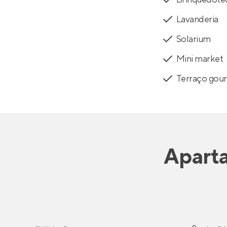
Lavanderia
Solarium
Mini market
Terraço gou
Apart