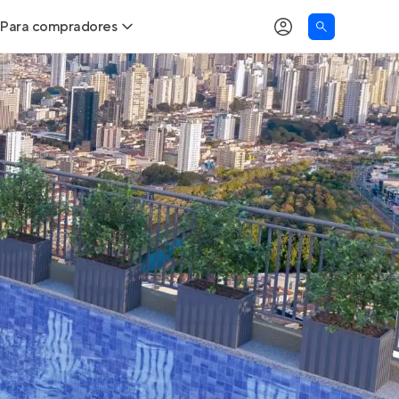
Para compradores
as
Buscar um imóvel novo
Calcule seu Poder de Compra
Comprar x Alugar
Correção do INCC
Simulador de Financiamento
Encontre um corretor