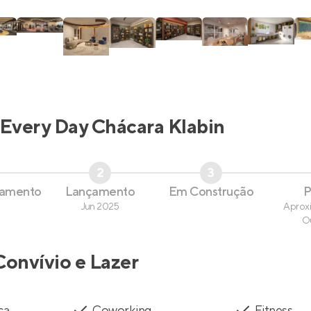
Every Day Chácara Klabin
2
3
çamento
Lançamento
Em Construção
P
Jun 2025
Aprox
O
Convívio e Lazer
ca
Coworking
Fitness