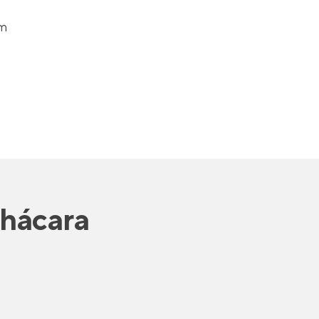
om
hácara