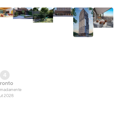
4
ronto
imadamente
ut 2028