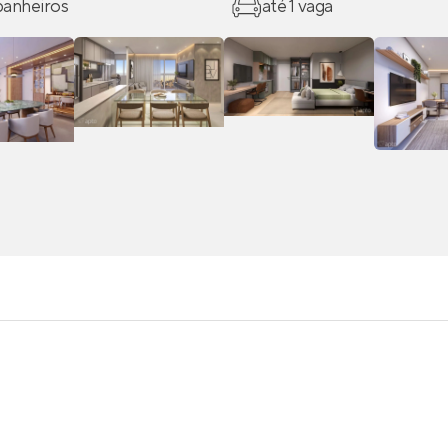
 banheiros
até 1 vaga