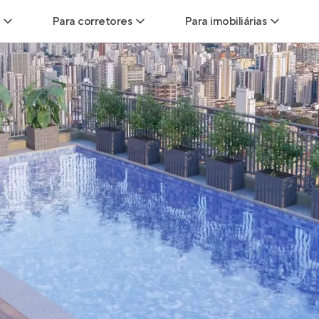
Para corretores
Para imobiliárias
Leads
Leads para Corretores
Leads para Imobiliári
sitas
Corretor+
Hub de imobiliárias
Vendas
Parcerias imobiliárias
Anunciar imóveis
trutoras
Hub de Corretores
iliárias
Perfil Verificado
veis
Anunciar imóveis