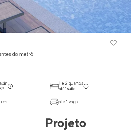
rantes do metrô!
abin
1 e 2 quartos
 SP
até 1 suíte
iros
até 1 vaga
Projeto