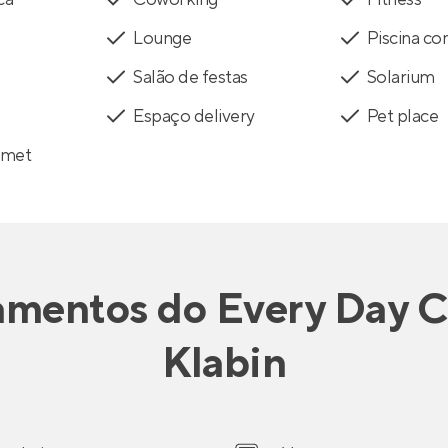
Lounge
Piscina c
Salão de festas
Solarium
Espaço delivery
Pet place
rmet
amentos
do
Every Day C
Klabin