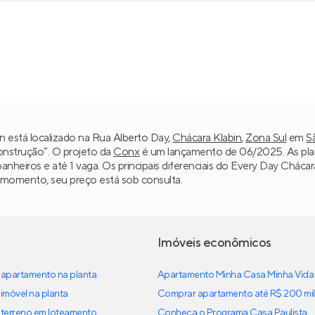
n está localizado na Rua Alberto Day,
Chácara Klabin
,
Zona Sul
em
S
construção”. O projeto da
Conx
é um lançamento de 06/2025. As plant
2 banheiros e até 1 vaga. Os principais diferenciais do Every Day Chác
e momento, seu preço está sob consulta.
Imóveis econômicos
apartamento na planta
Apartamento Minha Casa Minha Vida
imóvel na planta
Comprar apartamento até R$ 200 mil
terreno em loteamento
Conheça o Programa Casa Paulista