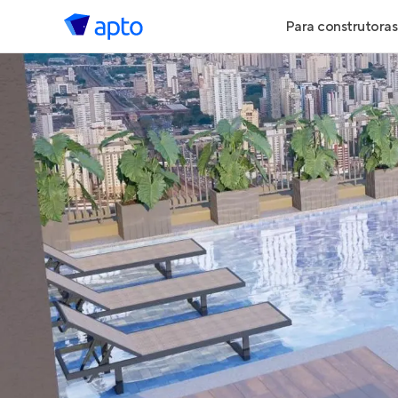
Para construtoras
Geração de 
Geração de Vi
Geração de 
Maiores Cons
Parcerias Imob
Anunciar Imó