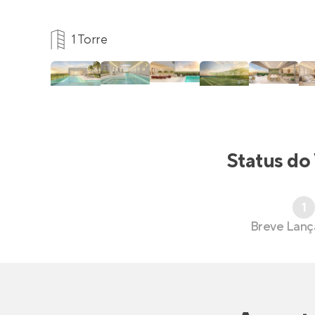
1 Torre
Status do
1
Breve Lan