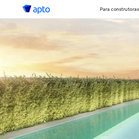
Para construtoras
Geração de 
Geração de Vi
Geração de 
Maiores Cons
Parcerias Imob
Anunciar Imó