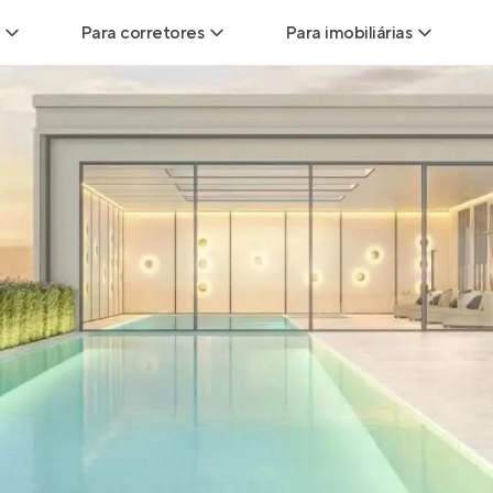
Para corretores
Para imobiliárias
Leads
Leads para Corretores
Leads para Imobiliári
sitas
Corretor+
Hub de imobiliárias
Vendas
Parcerias imobiliárias
Anunciar imóveis
trutoras
Hub de Corretores
iliárias
Perfil Verificado
veis
Anunciar imóveis