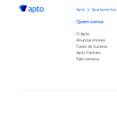
Apto
Apartamentos
Quem somos
O Apto
Anunciar imóveis
Cases de Sucesso
Apto Partners
Fale conosco
Política de Privacidade
Termos de Serviço
Termos d
© 2015 - 2026
Apto Tecnologia Ltda.
Todos os dire