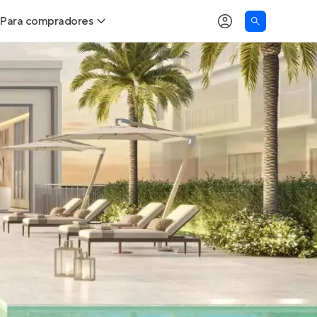
Para compradores
as
Buscar um imóvel novo
Calcule seu Poder de Compra
Comprar x Alugar
Correção do INCC
Simulador de Financiamento
Encontre um corretor