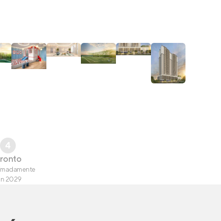
4
ronto
imadamente
un 2029