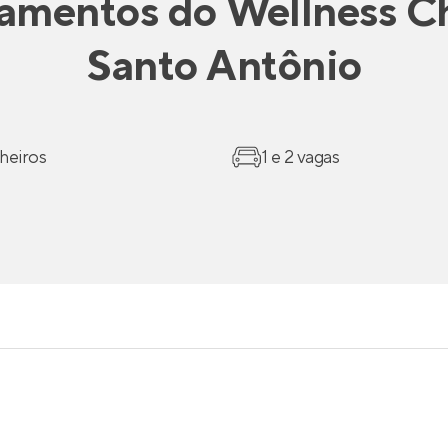
amentos
do
Wellness C
Santo Antônio
heiros
1 e 2 vagas