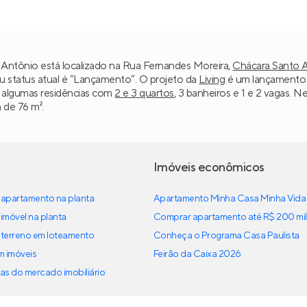
Antônio está localizado na Rua Fernandes Moreira,
Chácara Santo 
u status atual é “Lançamento”. O projeto da
Living
é um lançamento 
o algumas residências com
2 e 3 quartos
, 3 banheiros e 1 e 2 vagas. 
a de 76 m².
Imóveis econômicos
apartamento na planta
Apartamento Minha Casa Minha Vida
imóvel na planta
Comprar apartamento até R$ 200 mil
terreno em loteamento
Conheça o Programa Casa Paulista
em imóveis
Feirão da Caixa 2026
as do mercado imobiliário