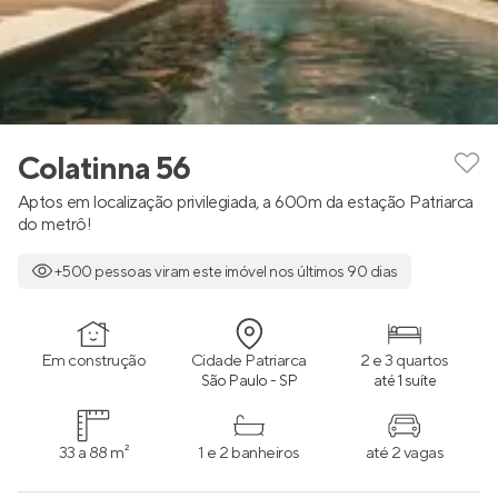
Colatinna 56
Aptos em localização privilegiada, a 600m da estação Patriarca
do metrô!
+500 pessoas viram este imóvel nos últimos 90 dias
Em construção
Cidade Patriarca
2 e 3 quartos
São Paulo - SP
até 1 suíte
33 a 88 m²
1 e 2 banheiros
até 2 vagas