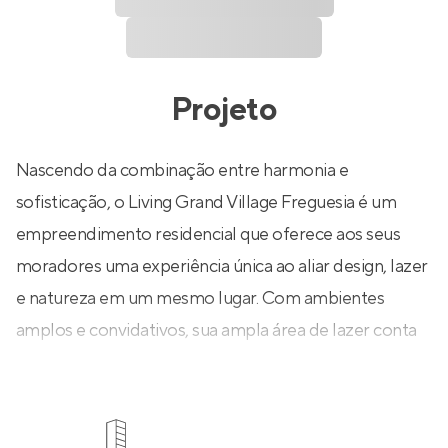
Projeto
Nascendo da combinação entre harmonia e
sofisticação, o Living Grand Village Freguesia é um
empreendimento residencial que oferece aos seus
moradores uma experiência única ao aliar design, lazer
e natureza em um mesmo lugar. Com ambientes
amplos e convidativos, sua ampla área de lazer conta
com party lounge, beauty care, swimming pool,
snooker bar, kids place e mais espaços pensados para
reacenderem a verdadeira essência de viver bem!