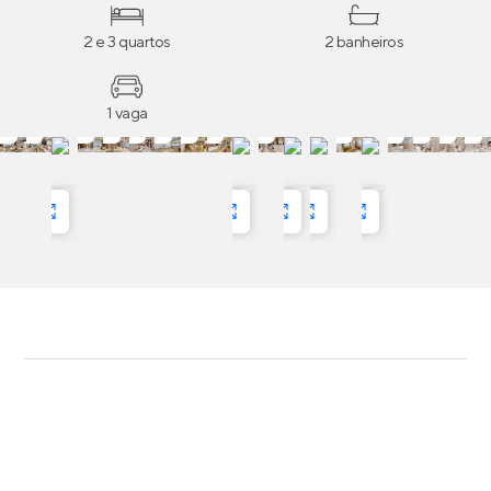
infraestrutura para ar-condicionado na suíte master e
mais.
2 e 3 quartos
2 banheiros
1 vaga