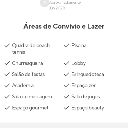
4
Aproximadamente
Jun 2028
Áreas de Convívio e Lazer
Quadra de beach
Piscina
tennis
Churrasqueira
Lobby
Salão de festas
Brinquedoteca
Academia
Espaço zen
Sala de massagem
Sala de jogos
Espaço gourmet
Espaço beauty