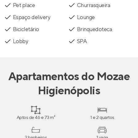
Pet place
Churrasqueira
Espaço delivery
Lounge
Bicicletário
Brinquedoteca
Lobby
SPA
Apartamentos
do
Mozae
Higienópolis
Aptos de 46 e 73 m²
1 e 2 quartos
2 banheiros
1 vaga