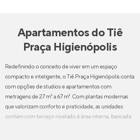
Apartamentos
do
Tiê
Praça Higienópolis
Redefinindo o conceito de viver em um espaço
compacto e inteligente, o Tiê Praça Higienópolis conta
com opções de studios e apartamentos com
metragens de 27 m² a 67 m². Com plantas modernas
que valorizam conforto e praticidade, as unidades
contam com terraço nivelado à área interna, bancada
em granito entregue na cozinha e no banheiro, água
quente nas bancadas da cozinha e do banheiro, além