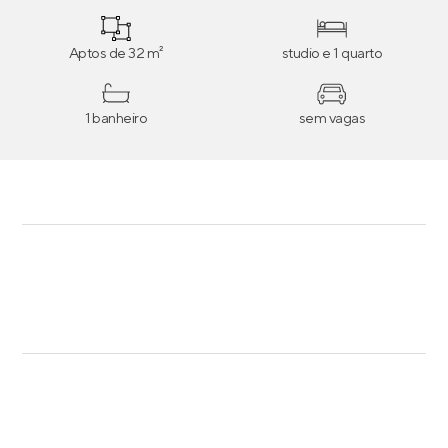
de banheiro entregue revestido.
Aptos de 32 m²
studio e 1 quarto
1 banheiro
sem vagas