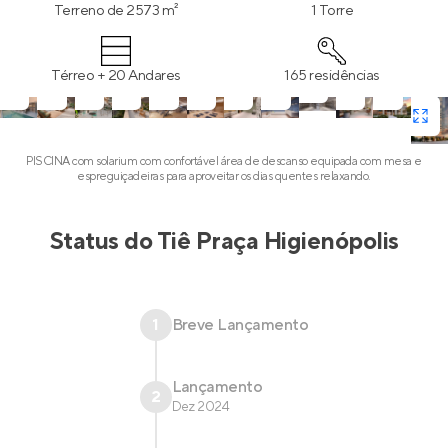
Terreno de 2573 m²
1 Torre
Térreo + 20 Andares
165 residências
PISCINA com solarium com confortável área de descanso equipada com mesa e
espreguiçadeiras para aproveitar os dias quentes relaxando.
Status do
Tiê Praça Higienópolis
1
Breve Lançamento
Lançamento
2
Dez 2024