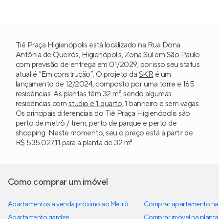
Tiê Praça Higienópolis está localizado na Rua Dona
Antônia de Queirós,
Higienópolis
,
Zona Sul
em
São Paulo
com previsão de entrega em 01/2029, por isso seu status
atual é “Em construção”. O projeto da
SKR
é um
lançamento de 12/2024, composto por uma torre e 165
residências. As plantas têm 32 m², sendo algumas
residências com
studio e 1 quarto
, 1 banheiro e sem vagas.
Os principais diferenciais do Tiê Praça Higienópolis são
perto de metrô / trem, perto de parque e perto de
shopping. Neste momento, seu o preço está a partir de
R$ 535.027,11 para a planta de 32 m².
Como comprar um imóvel
Apartamentos à venda próximo ao Metrô
Comprar apartamento na 
Apartamento garden
Comprar imóvel na planta