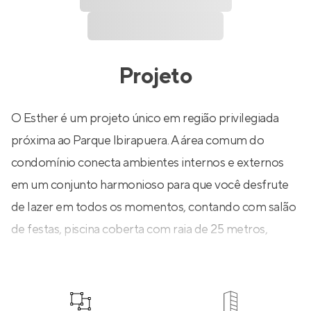
Projeto
O Esther é um projeto único em região privilegiada
próxima ao Parque Ibirapuera. A área comum do
condomínio conecta ambientes internos e externos
em um conjunto harmonioso para que você desfrute
de lazer em todos os momentos, contando com salão
de festas, piscina coberta com raia de 25 metros,
piscina descoberta, quadra de tênis, spa, sauna seca,
sauna úmida, sala de massagem e mais!