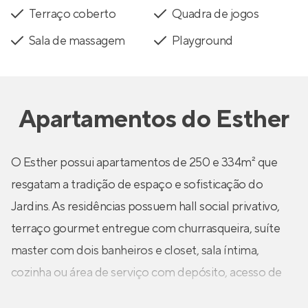
Terraço coberto
Quadra de jogos
Sala de massagem
Playground
Apartamentos
do
Esther
O Esther possui apartamentos de 250 e 334m² que
resgatam a tradição de espaço e sofisticação do
Jardins. As residências possuem hall social privativo,
terraço gourmet entregue com churrasqueira, suíte
master com dois banheiros e closet, sala íntima,
cozinha ou área de serviço com depósito, acesso de
serviço independente e mais! Além disso, as unidades