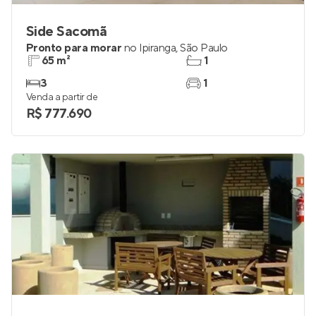
Side Sacomã
Pronto para morar
no
Ipiranga
,
São Paulo
65 m²
1
3
1
Venda a partir de
R$ 777.690