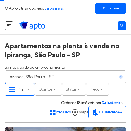
O Apto utiliza cookies.
Saiba mais
.
Tudo bem
Apartamentos na planta à venda no
Ipiranga, São Paulo - SP
Bairro, cidade ou empreendimento
Filtrar
Quartos
Status
Preço
Ordenar
18 imóveis
por
Relevância
Mosaico
Mapa
COMPARAR