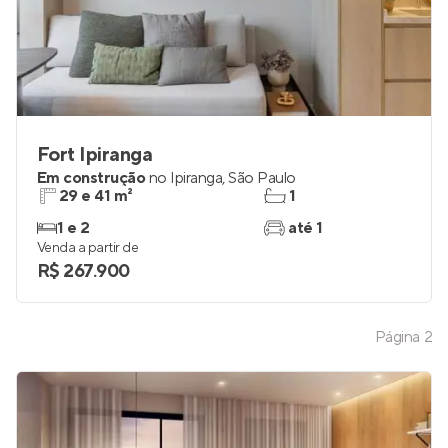
Fort Ipiranga
Em construção
no
Ipiranga
,
São Paulo
29 e 41 m²
1
1 e 2
até 1
Venda a partir de
R$ 267.900
Página
2