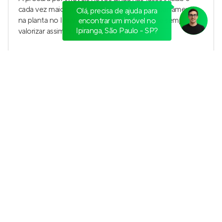
Olá, precisa de ajuda para
encontrar um imóvel no
Ipiranga, São Paulo - SP?
Living Infinity Nova Klabin
Pronto para morar
na
Chácara Klabin
,
São Paulo
67 e 71 m²
2
2
1
Venda a partir de
R$ 1.123.848