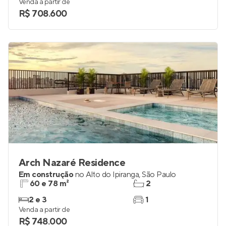
Venda a partir de
R$ 708.600
Arch Nazaré Residence
Em construção
no
Alto do Ipiranga
,
São Paulo
60 e 78 m²
2
2 e 3
1
Venda a partir de
R$ 748.000