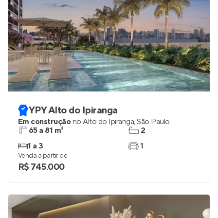
YPY Alto do Ipiranga
Em construção
no
Alto do Ipiranga
,
São Paulo
65 a 81 m²
2
1 a 3
1
Venda a partir de
R$ 745.000