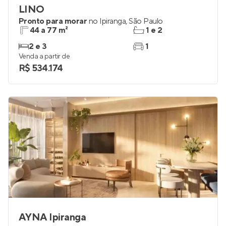
LINO
Pronto para morar
no
Ipiranga
,
São Paulo
44 a 77 m²
1 e 2
2 e 3
1
Venda a partir de
R$ 534.174
AYNA Ipiranga