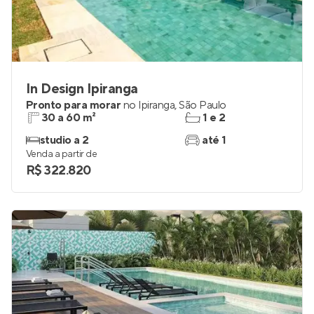
In Design Ipiranga
Pronto para morar
no
Ipiranga
,
São Paulo
30 a 60 m²
1 e 2
studio a 2
até 1
Venda a partir de
R$ 322.820