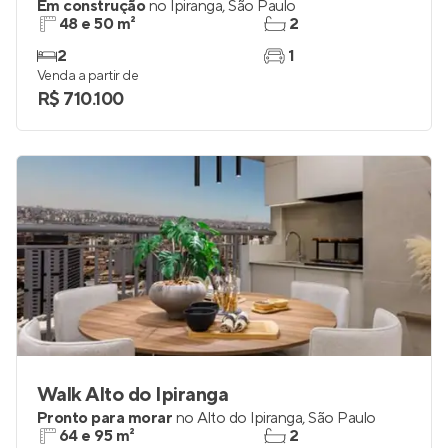
Em construção
no
Ipiranga
,
São Paulo
48 e 50 m²
2
2
1
Venda a partir de
R$ 710.100
Walk Alto do Ipiranga
Pronto para morar
no
Alto do Ipiranga
,
São Paulo
64 e 95 m²
2