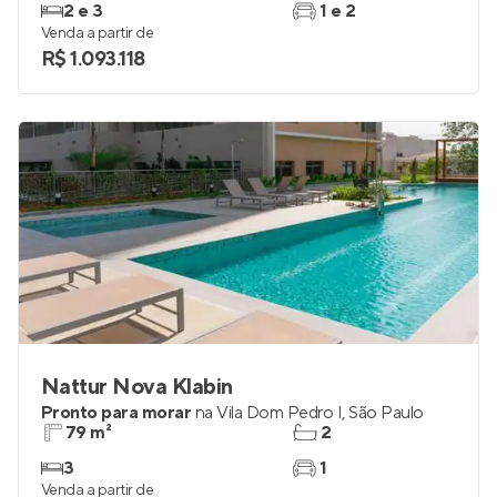
2 e 3
1 e 2
Venda a partir de
R$ 1.093.118
Nattur Nova Klabin
Pronto para morar
na
Vila Dom Pedro I
,
São Paulo
79 m²
2
3
1
Venda a partir de