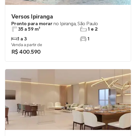
Versos Ipiranga
Pronto para morar
no
Ipiranga
,
São Paulo
35 a 59 m²
1 e 2
1 a 3
1
Venda a partir de
R$ 400.590