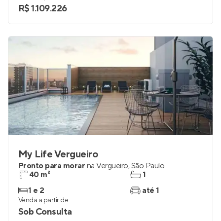
R$ 1.109.226
My Life Vergueiro
Pronto para morar
na
Vergueiro
,
São Paulo
40 m²
1
1 e 2
até 1
Venda a partir de
Sob Consulta