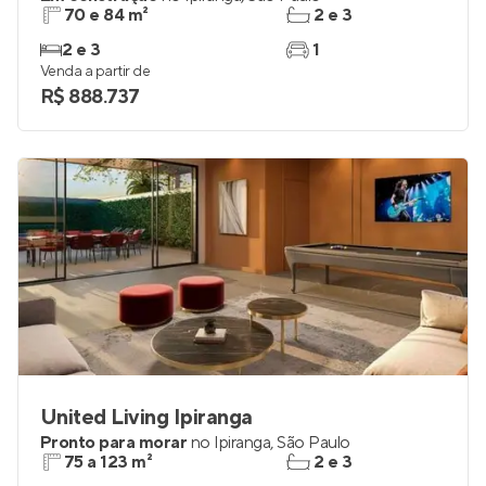
70 e 84 m²
2 e 3
2 e 3
1
Venda a partir de
R$ 888.737
United Living Ipiranga
Pronto para morar
no
Ipiranga
,
São Paulo
75 a 123 m²
2 e 3