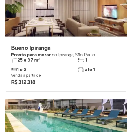
Bueno Ipiranga
Pronto para morar
no
Ipiranga
,
São Paulo
25 e 37 m²
1
1 e 2
até 1
Venda a partir de
R$ 312.318