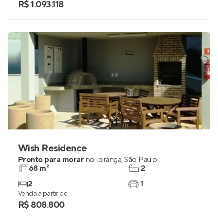
R$ 1.093.118
Wish Residence
Pronto para morar
no
Ipiranga
,
São Paulo
68 m²
2
2
1
Venda a partir de
R$ 808.800