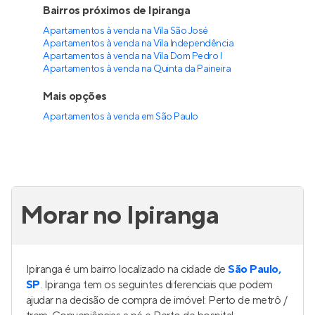
Edifício Attuale
Pronto para morar
na
Vila Prudente
,
São Paulo
57 m²
2
2
1
Venda a partir de
R$ 790.000