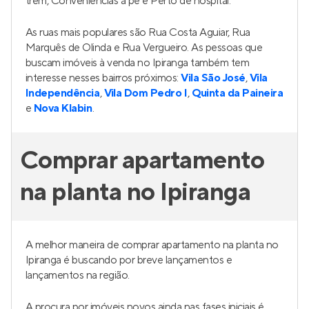
Living Hereditá
Pronto para morar
no
Alto do Ipiranga
,
São Paulo
69 e 125 m²
2 e 3
2 e 3
1 e 4
Venda a partir de
R$ 1.104.503