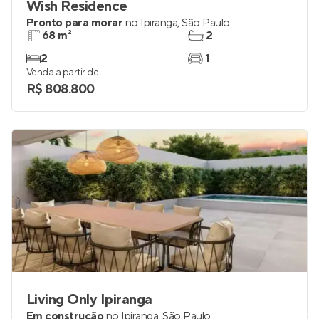
Wish Residence
Pronto para morar
no
Ipiranga
,
São Paulo
68 m²
2
2
1
Venda a partir de
R$ 808.800
Living Only Ipiranga
Em construção
no
Ipiranga
,
São Paulo