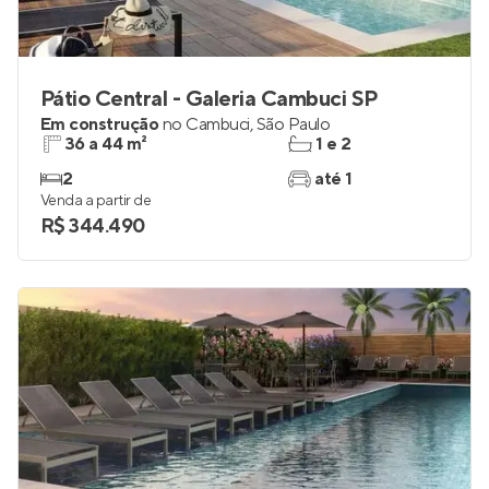
Pátio Central - Galeria Cambuci SP
Em construção
no
Cambuci
,
São Paulo
36 a 44 m²
1 e 2
2
até 1
Venda a partir de
R$ 344.490