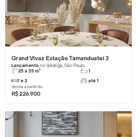
Grand Vivaz Estação Tamanduateí 3
Lançamento
no
Ipiranga
,
São Paulo
25 a 35 m²
1
1 e 2
até 1
Venda a partir de
R$ 226.900