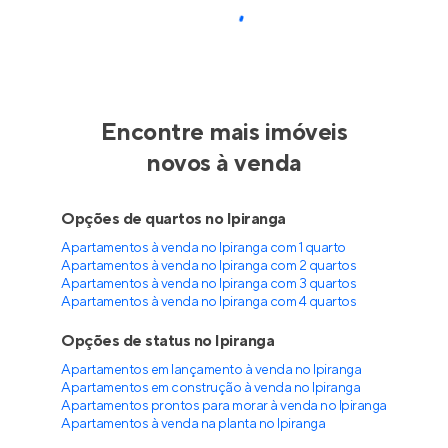
Living Alto do Ipiranga
Pronto para morar
no
Alto do Ipiranga
,
São Paulo
72 a 187 m²
2 a 5
2 a 5
1 e 2
Venda a partir de
R$ 1.308.710