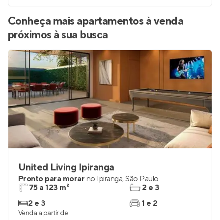
Conheça mais apartamentos à venda
próximos à sua busca
United Living Ipiranga
Pronto para morar
no
Ipiranga
,
São Paulo
75 a 123 m²
2 e 3
2 e 3
1 e 2
Venda a partir de