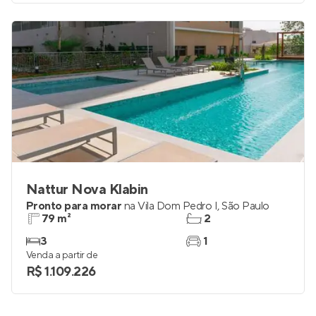
Nattur Nova Klabin
Pronto para morar
na
Vila Dom Pedro I
,
São Paulo
79 m²
2
3
1
Venda a partir de
R$ 1.109.226