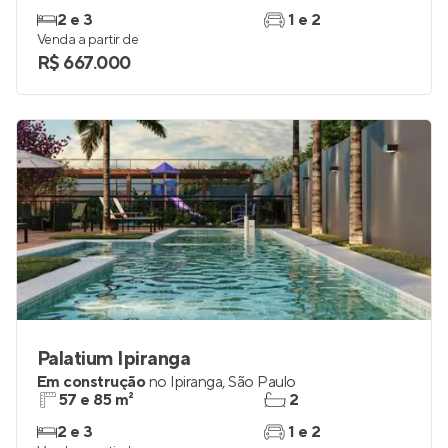
2 e 3
1 e 2
Venda a partir de
R$ 667.000
Palatium Ipiranga
Em construção
no
Ipiranga
,
São Paulo
57 e 85 m²
2
2 e 3
1 e 2