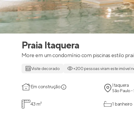
Praia Itaquera
More em um condomínio com piscinas estilo prai
Visite decorado
+200 pessoas viram este imóvel n
Itaquera
Em construção
São Paulo -
43 m²
1 banheiro