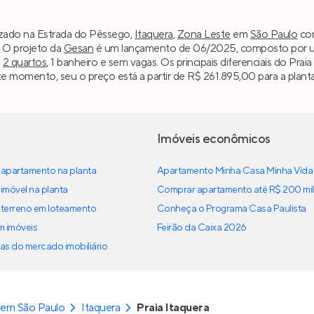
lizado na Estrada do Pêssego,
Itaquera
,
Zona Leste
em
São Paulo
com
. O projeto da
Gesan
é um lançamento de 06/2025, composto por uma 
m
2 quartos
, 1 banheiro e sem vagas. Os principais diferenciais do Pr
te momento, seu o preço está a partir de R$ 261.895,00 para a planta
Imóveis econômicos
apartamento na planta
Apartamento Minha Casa Minha Vida
imóvel na planta
Comprar apartamento até R$ 200 mil
terreno em loteamento
Conheça o Programa Casa Paulista
em imóveis
Feirão da Caixa 2026
as do mercado imobiliário
 em São Paulo
Itaquera
Praia Itaquera