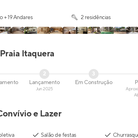
o + 19 Andares
2 residências
Praia Itaquera
2
3
çamento
Lançamento
Em Construção
P
Jun 2025
Aprox
A
Convívio e Lazer
oletiva
Salão de festas
Churrasqu