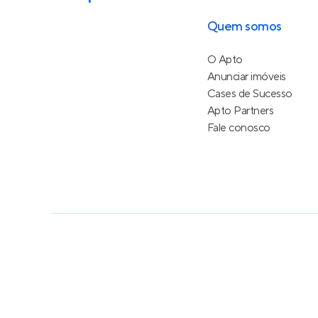
Quem somos
O Apto
Anunciar imóveis
Cases de Sucesso
Apto Partners
Fale conosco
Política de Privacidade
Termos de Serviço
Termos d
© 2015 - 2026
Apto Tecnologia Ltda.
Todos os dire
Feito no Brasil