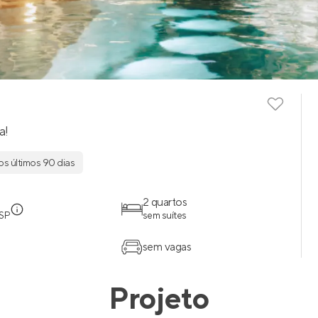
a!
os últimos 90 dias
2 quartos
 SP
sem suítes
sem vagas
Projeto