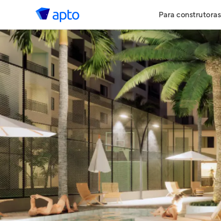
Para construtoras
Geração de 
Geração de Vi
Geração de 
Maiores Cons
Parcerias Imob
Anunciar Imó