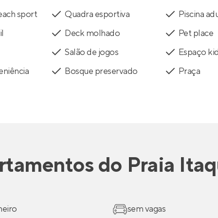
each sport
Quadra esportiva
Piscina ad
il
Deck molhado
Pet place
Salão de jogos
Espaço ki
eniência
Bosque preservado
Praça
rtamentos
do
Praia Ita
heiro
sem vagas