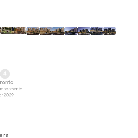
4
ronto
imadamente
br 2029
eira