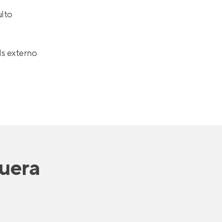
ulto
ds externo
quera