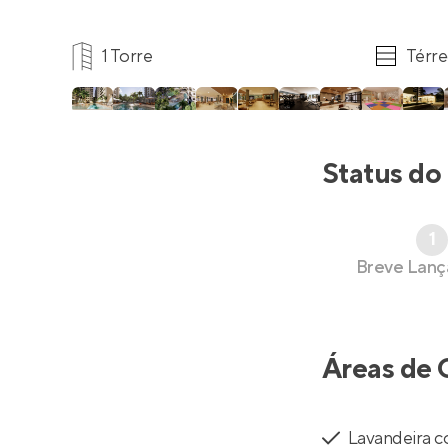
1 Torre
Térre
Status do
1
Breve Lan
Áreas de 
Lavandeira c