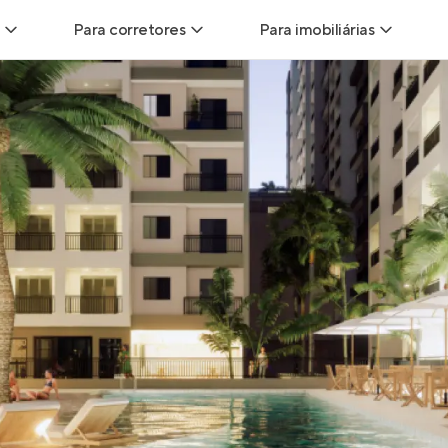
Para corretores
Para imobiliárias
Leads
Leads para Corretores
Leads para Imobiliári
sitas
Corretor+
Hub de imobiliárias
Vendas
Parcerias imobiliárias
Anunciar imóveis
trutoras
Hub de Corretores
iliárias
Perfil Verificado
veis
Anunciar imóveis