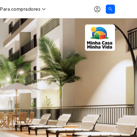
Para compradores
as
Buscar um imóvel novo
Calcule seu Poder de Compra
Comprar x Alugar
Correção do INCC
Simulador de Financiamento
Encontre um corretor