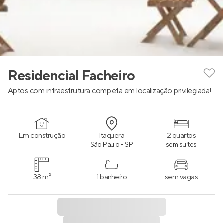
Residencial Facheiro
Aptos com infraestrutura completa em localização privilegiada!
Em construção
Itaquera
2 quartos
São Paulo - SP
sem suítes
38 m²
1 banheiro
sem vagas