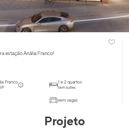
a estação Anália Franco!
lia Franco
1 e 2 quartos
 SP
sem suítes
sem vagas
Projeto