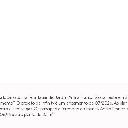
stá localizado na Rua Tauandê,
Jardim Anália Franco
,
Zona Leste
em
S
çamento”. O projeto da
Infinity
é um lançamento de 07/2026. As planta
nheiro e sem vagas. Os principais diferenciais do Infinity Anália Fran
006,96 para a planta de 30 m².