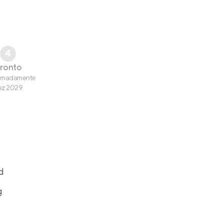
4
ronto
imadamente
ez 2029
d
g