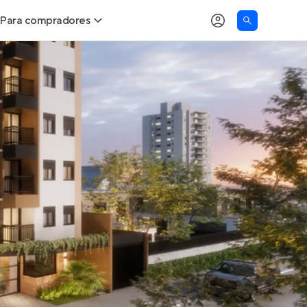
Para compradores
as
Buscar um imóvel novo
Calcule seu Poder de Compra
Comprar x Alugar
Correção do INCC
Simulador de Financiamento
Encontre um corretor