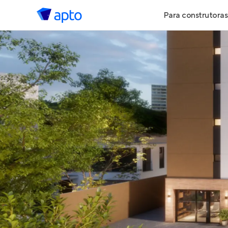
Para construtoras
Geração de 
Geração de Vi
Geração de 
Maiores Cons
Parcerias Imob
Anunciar Imó