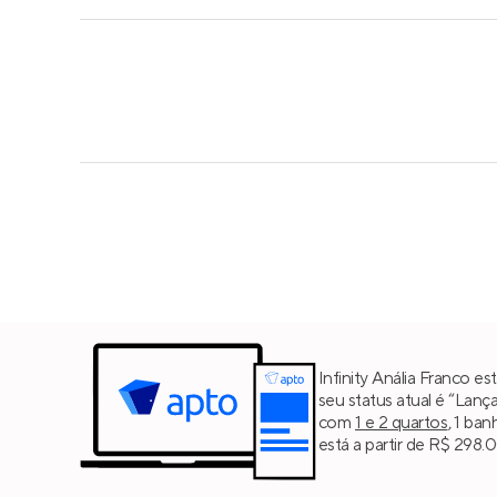
Infinity Anália Franco e
seu status atual é “Lan
com
1 e 2 quartos
, 1 ba
está a partir de R$ 298.