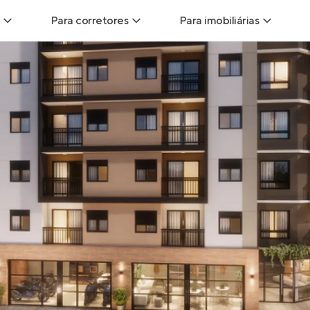
Para corretores
Para imobiliárias
Leads
Leads para Corretores
Leads para Imobiliári
sitas
Corretor+
Hub de imobiliárias
Vendas
Parcerias imobiliárias
Anunciar imóveis
trutoras
Hub de Corretores
iliárias
Perfil Verificado
veis
Anunciar imóveis