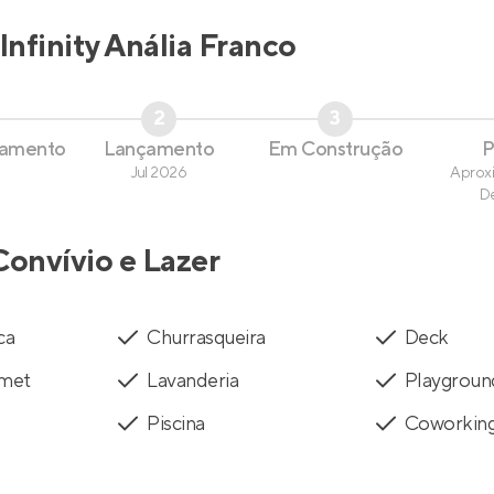
Infinity Anália Franco
2
3
çamento
Lançamento
Em Construção
P
Jul 2026
Aprox
D
Convívio e Lazer
ca
Churrasqueira
Deck
rmet
Lavanderia
Playgroun
Piscina
Coworkin