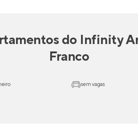
rtamentos
do
Infinity A
Franco
heiro
sem vagas