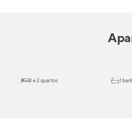
Apa
1 e 2 quartos
1 ban