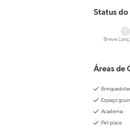
Status do
1
Breve Lan
Áreas de 
Brinquedote
Espaço gou
Academia
Pet place