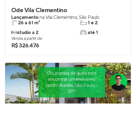
Ode Vila Clementino
Lançamento
na
Vila Clementino
,
São Paulo
26 a 61 m²
1 e 2
studio a 2
até 1
Venda a partir de
R$ 326.476
Olá, precisa de ajuda para
encontrar um imóvel no
Jardim Aurélia, São Paulo -
SP?
Maison Diogo By Fibra