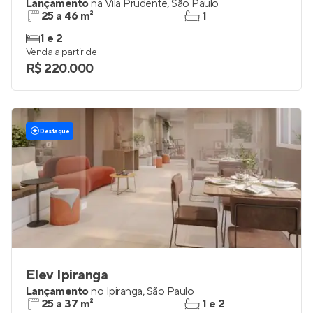
Lançamento
na
Vila Prudente
,
São Paulo
25 a 46 m²
1
1 e 2
Venda a partir de
R$ 220.000
Destaque
Elev Ipiranga
Lançamento
no
Ipiranga
,
São Paulo
25 a 37 m²
1 e 2