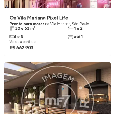
On Vila Mariana Pixel Life
Pronto para morar
na
Vila Mariana
,
São Paulo
30 e 63 m²
1 e 2
1 e 3
até 1
Venda a partir de
R$ 662.903