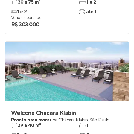
30 a 75 m²
1 e 2
1 e 2
até 1
Venda a partir de
R$ 303.000
Welconx Chácara Klabin
Pronto para morar
na
Chácara Klabin
,
São Paulo
39 e 40 m²
1