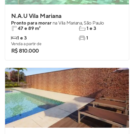
N.A.U Vila Mariana
Pronto para morar
na
Vila Mariana
,
São Paulo
47 e 89 m²
1 e 3
1 e 3
1
Venda a partir de
R$ 810.000