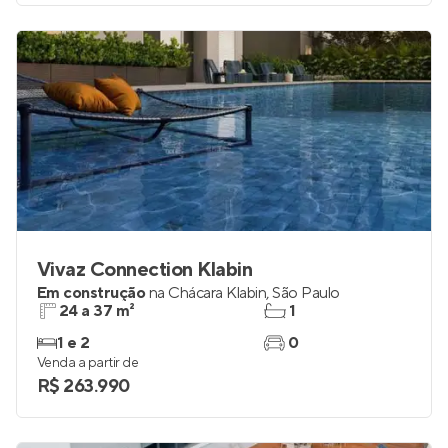
Vivaz Connection Klabin
Em construção
na
Chácara Klabin
,
São Paulo
24 a 37 m²
1
1 e 2
0
Venda a partir de
R$ 263.990