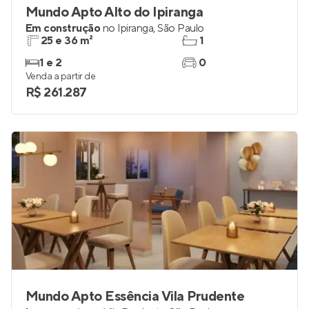
Mundo Apto Alto do Ipiranga
Em construção
no
Ipiranga
,
São Paulo
25 e 36 m²
1
1 e 2
0
Venda a partir de
R$ 261.287
Mundo Apto Essência Vila Prudente