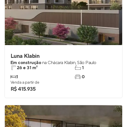
Luna Klabin
Em construção
na
Chácara Klabin
,
São Paulo
26 e 31 m²
1
1
0
Venda a partir de
R$ 415.935