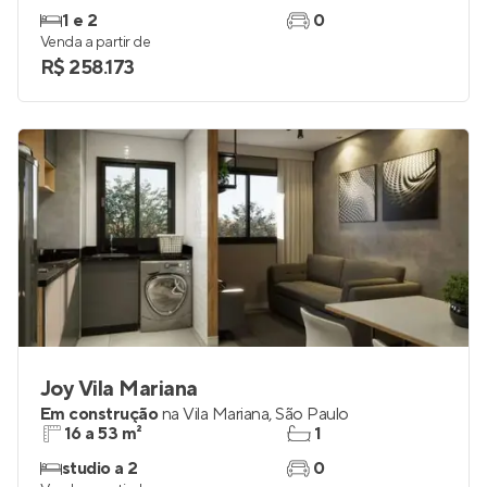
1 e 2
0
Venda a partir de
R$ 258.173
Joy Vila Mariana
Em construção
na
Vila Mariana
,
São Paulo
16 a 53 m²
1
studio a 2
0