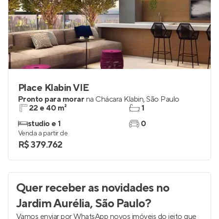
Place Klabin VIE
Pronto para morar
na
Chácara Klabin
,
São Paulo
22 e 40 m²
1
studio e 1
0
Venda a partir de
R$ 379.762
Quer receber as novidades
no
Jardim Aurélia, São Paulo
?
Vamos enviar por WhatsApp novos imóveis do jeito que