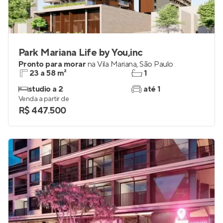
Park Mariana Life by You,inc
Pronto para morar
na
Vila Mariana
,
São Paulo
23 a 58 m²
1
studio a 2
até 1
Venda a partir de
R$ 447.500