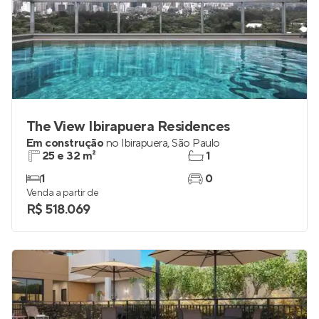
The View Ibirapuera Residences
Em construção
no
Ibirapuera
,
São Paulo
25 e 32 m²
1
1
0
Venda a partir de
R$ 518.069