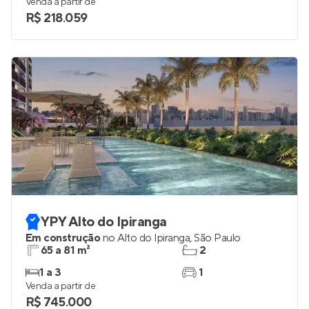
Venda a partir de
R$ 218.059
YPY Alto do Ipiranga
Em construção
no
Alto do Ipiranga
,
São Paulo
65 a 81 m²
2
1 a 3
1
Venda a partir de
R$ 745.000