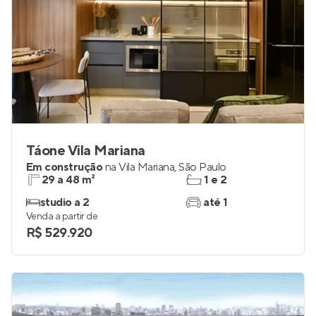
Táone Vila Mariana
Em construção
na
Vila Mariana
,
São Paulo
29 a 48 m²
1 e 2
studio a 2
até 1
Venda a partir de
R$ 529.920