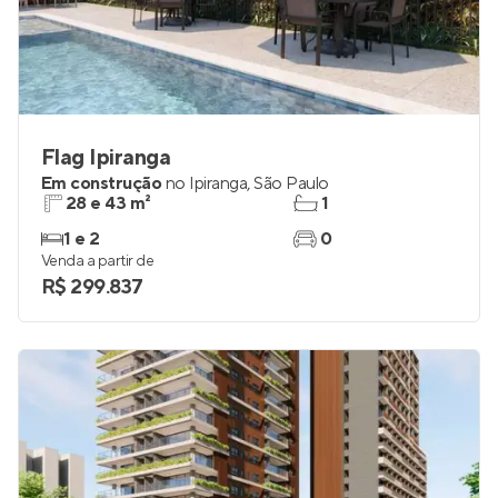
Flag Ipiranga
Em construção
no
Ipiranga
,
São Paulo
28 e 43 m²
1
1 e 2
0
Venda a partir de
R$ 299.837