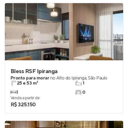
Bless RSF Ipiranga
Pronto para morar
no
Alto do Ipiranga
,
São Paulo
25 e 53 m²
1
1
0
Venda a partir de
R$ 325.150