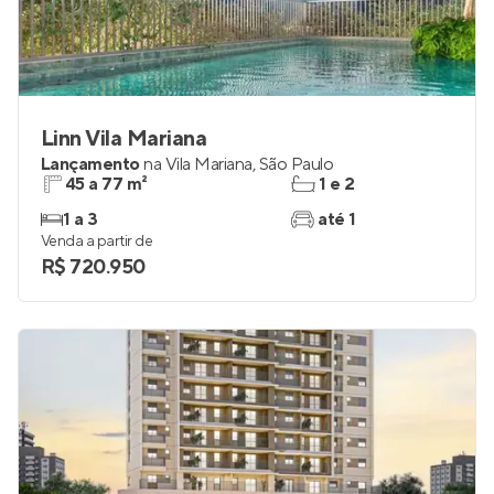
Linn Vila Mariana
Lançamento
na
Vila Mariana
,
São Paulo
45 a 77 m²
1 e 2
1 a 3
até 1
Venda a partir de
R$ 720.950