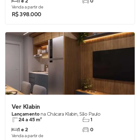
1 e 2
0
Venda a partir de
R$ 398.000
Ver Klabin
Lançamento
na
Chácara Klabin
,
São Paulo
24 a 45 m²
1
1 e 2
0
Venda a partir de