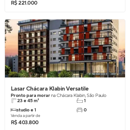
R$ 221.000
Lasar Chácara Klabin Versatile
Pronto para morar
na
Chácara Klabin
,
São Paulo
23 e 45 m²
1
studio e 1
0
Venda a partir de
R$ 403.800