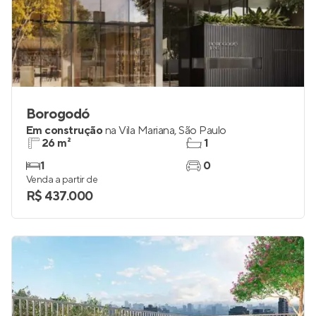
Borogodó
Em construção
na
Vila Mariana
,
São Paulo
26 m²
1
1
0
Venda a partir de
R$ 437.000