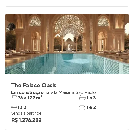
The Palace Oasis
Em construção
na
Vila Mariana
,
São Paulo
76 a 129 m²
1 a 3
1 a 3
1 e 2
Venda a partir de
R$ 1.276.282