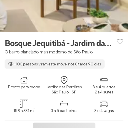
Bosque Jequitibá - Jardim das Perdizes
O bairro planejado mais moderno de São Paulo
+100 pessoas viram este imóvel nos últimos 90 dias
Pronto para morar
Jardim das Perdizes
3 e 4 quartos
São Paulo - SP
2 a 4 suítes
158 a 331 m²
3 a 5 banheiros
3 e 4 vagas