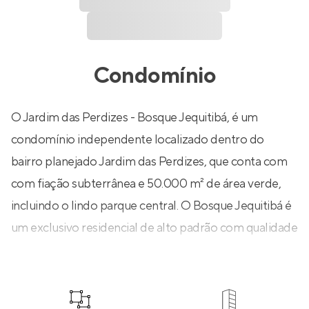
Condomínio
O Jardim das Perdizes - Bosque Jequitibá, é um
condomínio independente localizado dentro do
bairro planejado Jardim das Perdizes, que conta com
com fiação subterrânea e 50.000 m² de área verde,
incluindo o lindo parque central. O Bosque Jequitibá é
um exclusivo residencial de alto padrão com qualidade
de vida em cada metro quadrado, com mais de 20
itens de lazer, entre eles, o parque aquático com 4
piscinas.