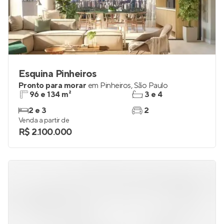
Esquina Pinheiros
Pronto para morar
em
Pinheiros
,
São Paulo
96 e 134 m²
3 e 4
2 e 3
2
Venda a partir de
R$ 2.100.000