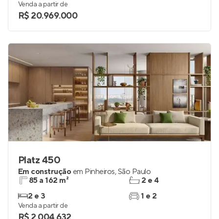
Venda a partir de
R$ 20.969.000
Platz 450
Em construção
em
Pinheiros
,
São Paulo
85 a 162 m²
2 e 4
2 e 3
1 e 2
Venda a partir de
R$ 2.004.632