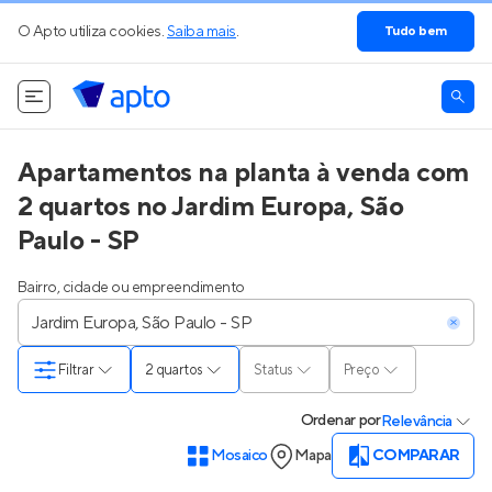
O Apto utiliza cookies.
Saiba mais
.
Tudo bem
Apartamentos na planta à venda com
2 quartos no Jardim Europa, São
Paulo - SP
Bairro, cidade ou empreendimento
Filtrar
2 quartos
Status
Preço
Ordenar
por
Relevância
Mosaico
Mapa
COMPARAR