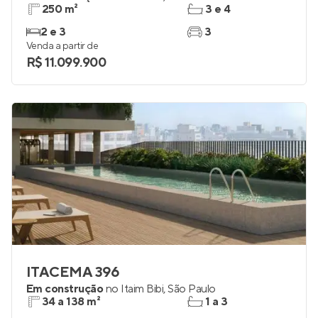
250 m²
3 e 4
2 e 3
3
Venda a partir de
R$ 11.099.900
ITACEMA 396
Em construção
no
Itaim Bibi
,
São Paulo
34 a 138 m²
1 a 3