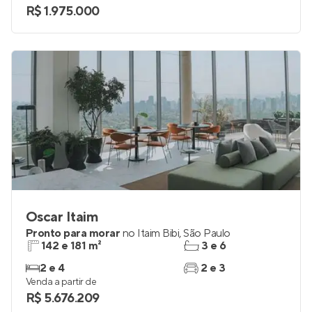
R$ 1.975.000
Oscar Itaim
Pronto para morar
no
Itaim Bibi
,
São Paulo
142 e 181 m²
3 e 6
2 e 4
2 e 3
Venda a partir de
R$ 5.676.209