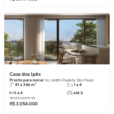
Casa dos Ipês
Pronto para morar
no
Jardim Paulista
,
São Paulo
81 a 346 m²
1 a 4
1 a 4
até 2
Venda a partir de
R$ 3.054.000