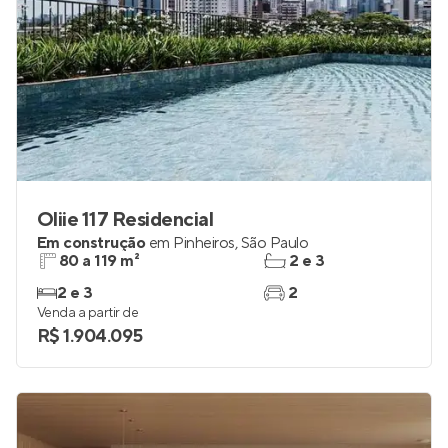
Oliie 117 Residencial
Em construção
em
Pinheiros
,
São Paulo
80 a 119 m²
2 e 3
2 e 3
2
Venda a partir de
R$ 1.904.095