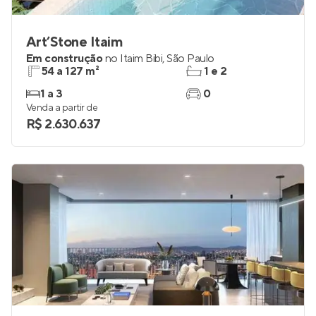
Art’Stone Itaim
Em construção
no
Itaim Bibi
,
São Paulo
54 a 127 m²
1 e 2
1 a 3
0
Venda a partir de
R$ 2.630.637