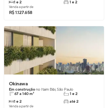
1 e 2
1 e 2
Venda a partir de
R$ 1.127.658
Okinawa
Em construção
no
Itaim Bibi
,
São Paulo
67 a 140 m²
1 e 2
1 e 2
até 2
Venda a partir de