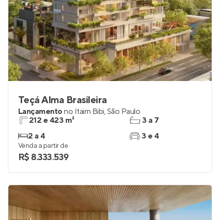
Teçá Alma Brasileira
Lançamento
no
Itaim Bibi
,
São Paulo
212 e 423 m²
3 a 7
2 a 4
3 e 4
Venda a partir de
R$ 8.333.539