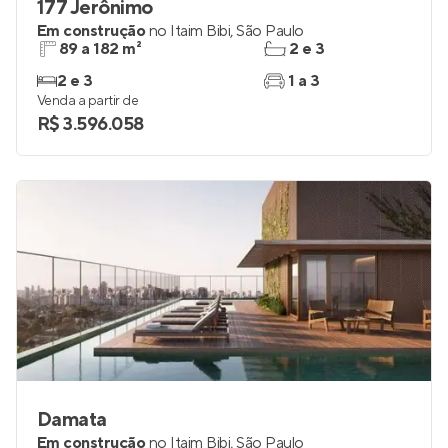
177 Jerônimo
Em construção
no
Itaim Bibi
,
São Paulo
89 a 182 m²
2 e 3
2 e 3
1 a 3
Venda a partir de
R$ 3.596.058
Damata
Em construção
no
Itaim Bibi
,
São Paulo