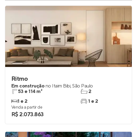
Ritmo
Em construção
no
Itaim Bibi
,
São Paulo
53 e 114 m²
2
1 e 2
1 e 2
Venda a partir de
R$ 2.073.863