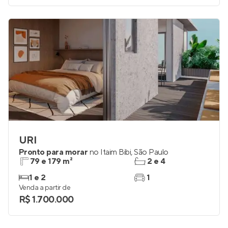
URI
Pronto para morar
no
Itaim Bibi
,
São Paulo
79 e 179 m²
2 e 4
1 e 2
1
Venda a partir de
R$ 1.700.000