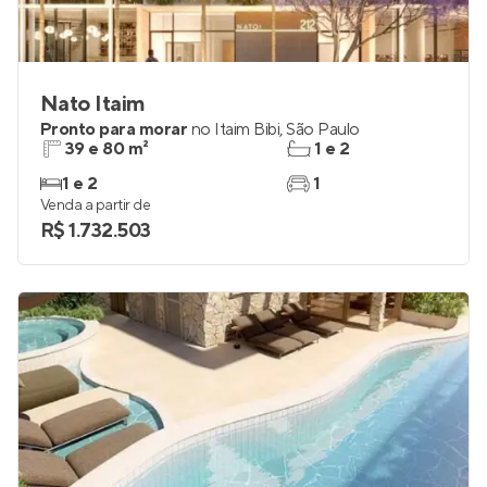
Nato Itaim
Pronto para morar
no
Itaim Bibi
,
São Paulo
39 e 80 m²
1 e 2
1 e 2
1
Venda a partir de
R$ 1.732.503