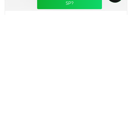
SP?
Metropolitan Vila Nova by Helbor
Pronto para morar
na
Vila Nova Conceição
,
São Paulo
81 e 129 m²
2 e 3
2 e 3
1 e 2
Venda a partir de
R$ 2.788.000