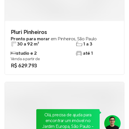
Pluri Pinheiros
Pronto para morar
em
Pinheiros
,
São Paulo
30 a 92 m²
1 a 3
studio e 2
até 1
Venda a partir de
R$ 629.793
Olá, precisa de ajuda para
encontrar um imóvel no
Jardim Europa, São Paulo -