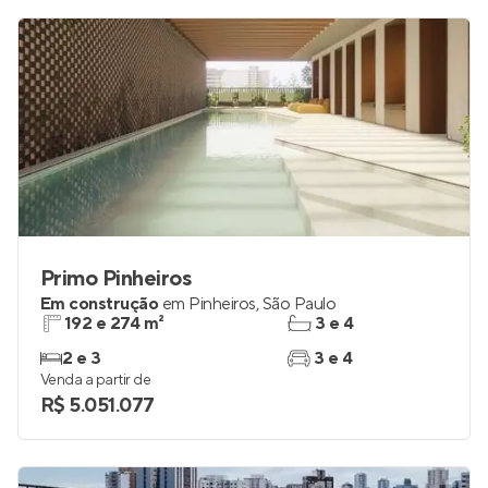
Primo Pinheiros
Em construção
em
Pinheiros
,
São Paulo
192 e 274 m²
3 e 4
2 e 3
3 e 4
Venda a partir de
R$ 5.051.077