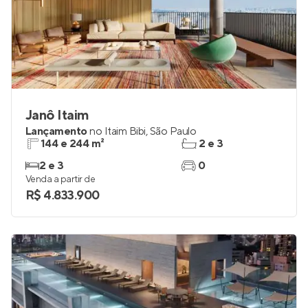
Janô Itaim
Lançamento
no
Itaim Bibi
,
São Paulo
144 e 244 m²
2 e 3
2 e 3
0
Venda a partir de
R$ 4.833.900