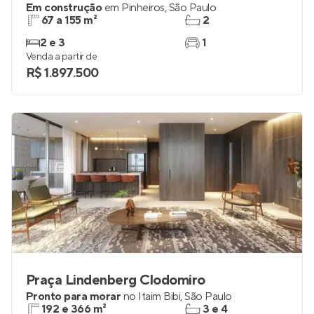
Em construção
em
Pinheiros
,
São Paulo
67 a 155 m²
2
2 e 3
1
Venda a partir de
R$ 1.897.500
Praça Lindenberg Clodomiro
Pronto para morar
no
Itaim Bibi
,
São Paulo
192 e 366 m²
3 e 4