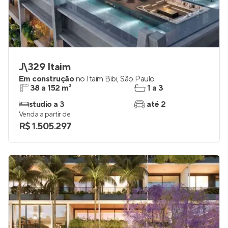
J\329 Itaim
Em construção
no
Itaim Bibi
,
São Paulo
38 a 152 m²
1 a 3
studio a 3
até 2
Venda a partir de
R$ 1.505.297