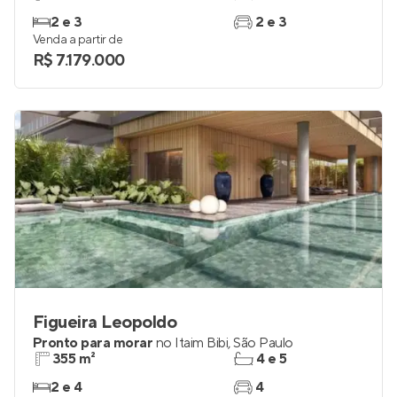
2 e 3
2 e 3
Venda a partir de
R$ 7.179.000
Figueira Leopoldo
Pronto para morar
no
Itaim Bibi
,
São Paulo
355 m²
4 e 5
2 e 4
4