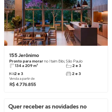
155 Jerônimo
Pronto para morar
no
Itaim Bibi
,
São Paulo
134 a 209 m²
2 e 3
2 e 3
2 e 3
Venda a partir de
R$ 4.776.855
Quer receber as novidades
no