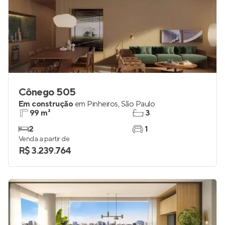
Cônego 505
Em construção
em
Pinheiros
,
São Paulo
99 m²
3
2
1
Venda a partir de
R$ 3.239.764