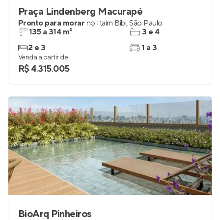
Praça Lindenberg Macurapé
Pronto para morar
no
Itaim Bibi
,
São Paulo
135 a 314 m²
3 e 4
2 e 3
1 a 3
Venda a partir de
R$ 4.315.005
BioArq Pinheiros