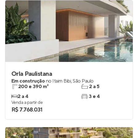
Orla Paulistana
Em construção
no
Itaim Bibi
,
São Paulo
200 e 390 m²
2 a 5
2 a 4
3 e 4
Venda a partir de
R$ 7.768.031