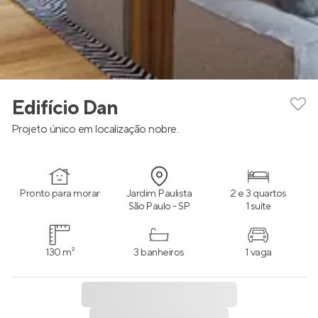
Edifício Dan
Projeto único em localização nobre.
Pronto para morar
Jardim Paulista
2 e 3 quartos
São Paulo - SP
1 suíte
130 m²
3 banheiros
1 vaga