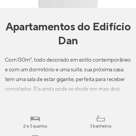
Apartamentos
do
Edifício
Dan
Com 130m², todo decorado em estilo contemporâneo
e com um dormitório e uma suíte, sua próxima casa
tem uma sala de estar gigante, perfeita para receber
convidados. Ela ainda pode se dividir em mais dois
ambientes como sala de jantar e home theater.
Passando pelo lavabo, a porta que leva aos quartos. à
direita um amplo dormitório simples e à esquerda, a
2 e 3 quartos
3 banheiros
suíte master com bastante espaço para o seu armário.