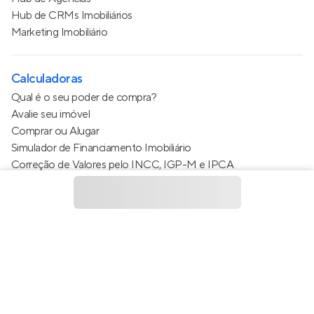
Hub de CRMs Imobiliários
Marketing Imobiliário
Calculadoras
Qual é o seu poder de compra?
Avalie seu imóvel
Comprar ou Alugar
Simulador de Financiamento Imobiliário
Correção de Valores pelo INCC, IGP-M e IPCA
Estimativa de valor do condomínio
Calculo do metro quadrado (m²)
Política de Privacidade
Termos de Serviço
Termos de Uso
© 2015 - 2026
Apto Tecnologia Ltda.
Todos os direitos
reservados