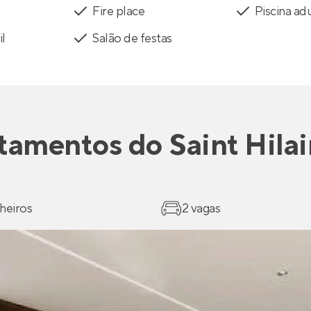
Fire place
Piscina ad
il
Salão de festas
tamentos
do
Saint Hilai
heiros
2 vagas