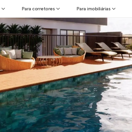
Para corretores
Para imobiliárias
Leads
Leads para Corretores
Leads para Imobiliári
sitas
Corretor+
Hub de imobiliárias
Vendas
Parcerias imobiliárias
Anunciar imóveis
trutoras
Hub de Corretores
iliárias
Perfil Verificado
veis
Anunciar imóveis