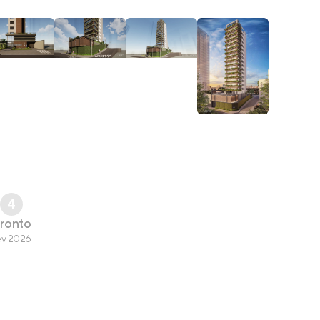
4
ronto
ev 2026