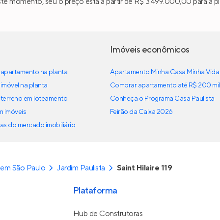
ste momento, seu o preço está a partir de R$ 3.499.000,00 para a pl
Imóveis econômicos
apartamento na planta
Apartamento Minha Casa Minha Vida
imóvel na planta
Comprar apartamento até R$ 200 mil
terreno em loteamento
Conheça o Programa Casa Paulista
em imóveis
Feirão da Caixa 2026
as do mercado imobiliário
 em São Paulo
Jardim Paulista
Saint Hilaire 119
Plataforma
Hub de Construtoras