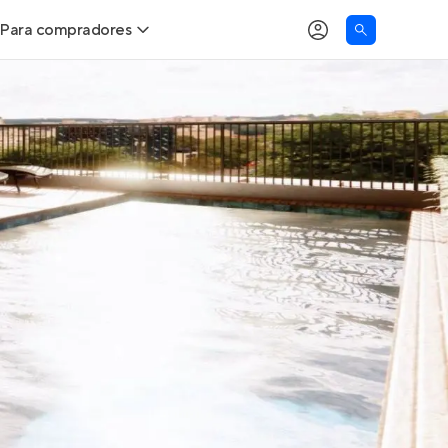
Para compradores
as
Buscar um imóvel novo
Calcule seu Poder de Compra
Comprar x Alugar
Correção do INCC
Simulador de Financiamento
Encontre um corretor