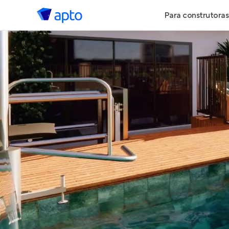
Para construtoras
Geração de 
Geração de Vi
Geração de 
Maiores Cons
Parcerias Imob
Anunciar Imó