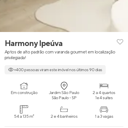
Harmony Ipeúva
Aptos de alto padrão com varanda gourmet em localização
privilegiada!
+400 pessoas viram este imóvel nos últimos 90 dias
Em construção
Jardim São Paulo
2 a 4 quartos
São Paulo - SP
1 e 4 suítes
54 a 135 m²
2 e 4 banheiros
1 a 3 vagas