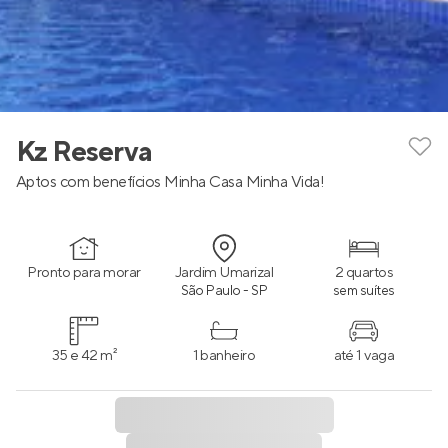
Kz Reserva
Aptos com benefícios Minha Casa Minha Vida!
Pronto para morar
Jardim Umarizal
2 quartos
São Paulo - SP
sem suítes
35 e 42 m²
1 banheiro
até 1 vaga