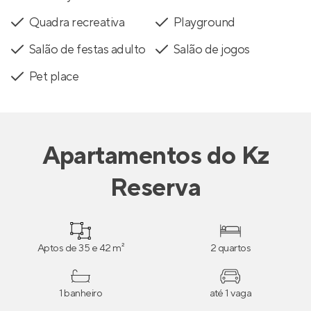
Quadra recreativa
Playground
Salão de festas adulto
Salão de jogos
Pet place
Apartamentos
do
Kz
Reserva
Aptos de 35 e 42 m²
2 quartos
1 banheiro
até 1 vaga