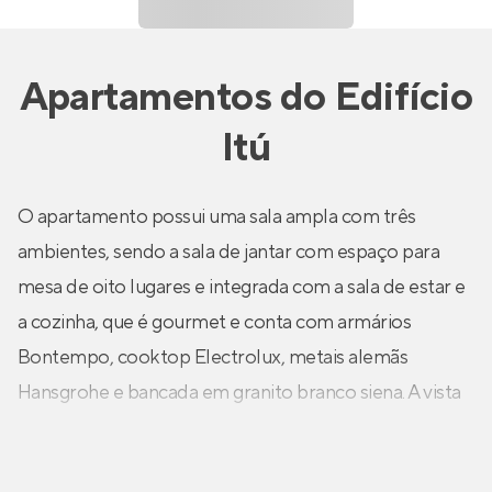
Apartamentos
do
Edifício
Itú
O apartamento possui uma sala ampla com três
ambientes, sendo a sala de jantar com espaço para
mesa de oito lugares e integrada com a sala de estar e
a cozinha, que é gourmet e conta com armários
Bontempo, cooktop Electrolux, metais alemãs
Hansgrohe e bancada em granito branco siena. A vista
é excelente. Há dois quartos espaçosos sendo um
deles a suíte master.