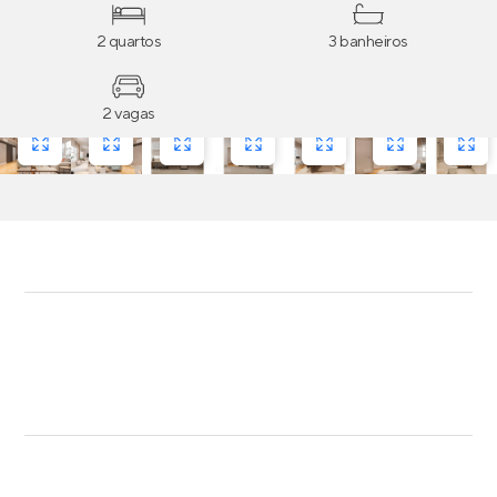
2 quartos
3 banheiros
2 vagas