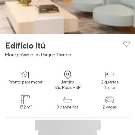
Edifício Itú
More próximo ao Parque Trianon.
Pronto para morar
Jardins
2 quartos
São Paulo - SP
1 suíte
172 m²
3 banheiros
2 vagas